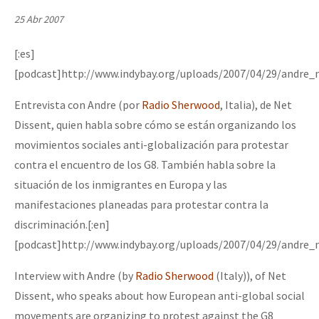
Mundo
25 Abr 2007
EZLN
[:es]
Dia 2 do Encontro “Guerra contra a Humanidad”
La Sexta
[podcast]http://www.indybay.org/uploads/2007/04/29/andre_
AutonomÍa y Resistencia
Entrevista con Andre (por
Radio Sherwood
, Italia), de Net
Dia 1: Encontro “Guerra contra a Humanidade”
Megaproyectos
Dissent, quien habla sobre cómo se están organizando los
movimientos sociales anti-globalización para protestar
Migración
contra el encuentro de los G8. También habla sobre la
Presos
[CDMX – 20 julio] Jornadas globales por la libertad de Jesús Pláci
situación de los inmigrantes en Europa y las
Mujeres
manifestaciones planeadas para protestar contra la
discriminación.[:en]
Niñxs
“Sonhando a Terra do Bem Virá” se publica no Estado Espanhol
[podcast]http://www.indybay.org/uploads/2007/04/29/andre_
ETIQUETAS
Interview with Andre (by
Radio Sherwood
(Italy)), of Net
MULTIMEDIA
Dissent, who speaks about how European anti-global social
Se o México sabe, que o mundo saiba! Nossas lutas pela memória, a
Audio
movements are organizing to protest against the G8