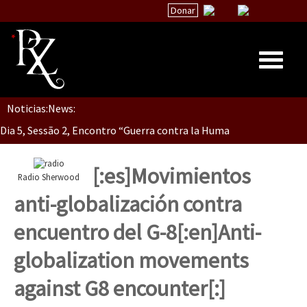
Donar
Noticias:
News:
Inicio
Dia 5, Sessão 2, Encontro “Guerra contra la Humanidad”
Quiénes Somos
La palabra del EZLN
[:es]Movimientos
Radio Sherwood
Dia 5, sessão 1, do Encontro “Guerra contra a Humanidade”(As pop
Encuentros
anti-globalización contra
TEMAS
encuentro del G-8[:en]Anti-
Chiapas
Dia 4 – Encontro “Guerra contra a Humanidade” (As populações e 
globalization movements
México
against G8 encounter[:]
Latinoamérica
Dia 3 do Encontro “Guerra contra a Humanidade”