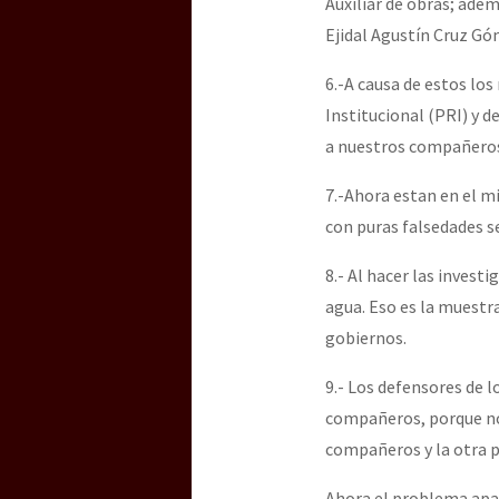
Auxiliar de obras; ade
Ejidal Agustín Cruz Gó
6.-A causa de estos los
Institucional (PRI) y 
a nuestros compañeros 
7.-Ahora estan en el mi
con puras falsedades s
8.- Al hacer las invest
agua. Eso es la muestra
gobiernos.
9.- Los defensores de 
compañeros, porque no 
compañeros y la otra p
Ahora el problema apar