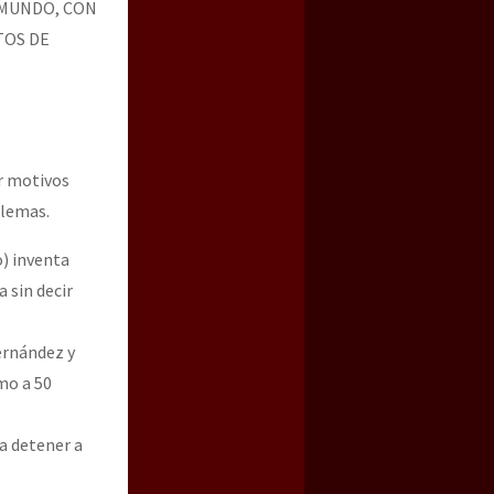
 MUNDO, CON
TOS DE
r motivos
blemas.
o) inventa
 sin decir
ernández y
mo a 50
a detener a