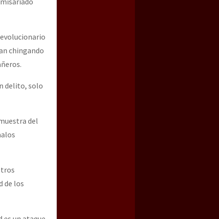
omisariado
Revolucionario
tan chingando
añeros.
n delito, solo
 muestra del
malos
stros
d de los
d es un ataque