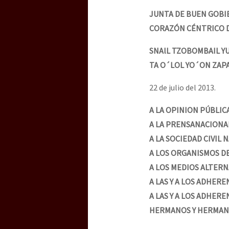
Dia 3 do Encontro “Gu
JUNTA DE BUEN GOB
CORAZÓN CÉNTRICO D
Dia 2 do Encontro “Gu
SNAlL TZOBOMBAIL YU
TA O´LOL YO´ON ZAPA
22 de julio del 2013.
Dia 1: Encontro “Guer
A LA OPINION PÚBLIC
A LA PRENSANACIONA
[CDMX – 20 julio] Jorna
A LA SOCIEDAD CIVIL
A LOS ORGANISMOS 
A LOS MEDIOS ALTERN
“Sonhando a Terra do 
A LAS Y A LOS ADHER
A LAS Y A LOS ADHER
HERMANOS Y HERMAN
Se o México sabe, que 