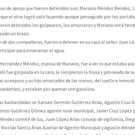
ses de apoyo que fueron detenidos son: Mariano Méndez Mendez, 
e el otro logró salir huyendo aunque perseguido por los partidis
ron detenidos los golpearon, los amarraron y Mariano está herid
izado un brazo.
 de dos compañeros, fueron a detener en su casa al señor Juan Ló
ticipar para envenenar el agua.
Hernández Méndez, esposa de Mariano, fue a ver lo que estaba pa
í fue golpeada en la cara, le rompieron la blusa y jaloneada de su
ras su esposo y su hijo amarrados de las manos, del cuello e inmovi
 basketbol, y estaban por quemar con gasolina.
tas barbaridades se llaman: Germán Gutiérrez Arias, Agustín Cruz
renzo Gutiérrez Gómez agente rural municipal, Javier Cruz López 
éndez comité de luz, Juan López Arias consejo de vigilancia, Di
 Nicolás Sántiz Árias Auxiliar de Agente Municipal y Agustín Ménd