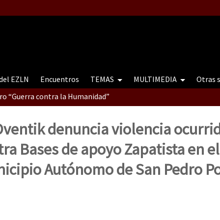
 del EZLN
Encuentros
TEMAS
MULTIMEDIA
Otras 
tro “Guerra contra la Humanidad”
ventik denuncia violencia ocurrid
contro “Guerra contra a Humanidade”(As populações e a natureza e
tra Bases de apoyo Zapatista en el
nicipio Autónomo de San Pedro P
ra contra a Humanidade” (As populações e a natureza sob cerco)