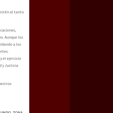
estén al tanto
ocaciones,
o. Aunque los
ldando a los
ntes.
 el ejercicio
 y Justicia
uestros
MUNDO, ZONA