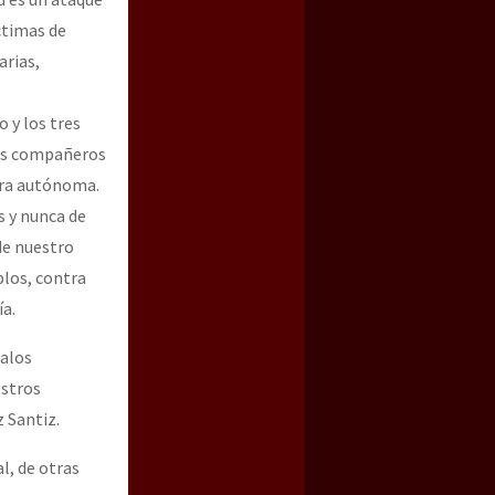
ctimas de
arias,
o y los tres
ros compañeros
nera autónoma.
s y nunca de
de nuestro
blos, contra
ía.
malos
estros
 Santiz.
l, de otras