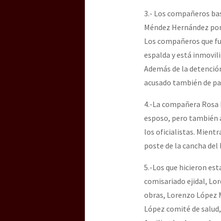
3.- Los compañeros ba
Méndez Hernández porqu
Los compañeros que fue
espalda y está inmovil
Además de la detención
acusado también de par
4.-La compañera Rosa 
esposo, pero también ah
los oficialistas. Mient
poste de la cancha del
5.-Los que hicieron es
comisariado ejidal, Lo
obras, Lorenzo López M
López comité de salud,