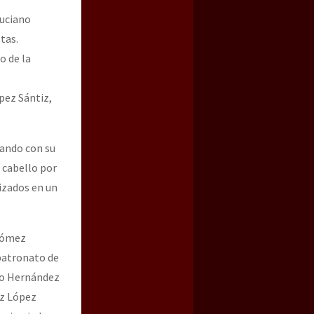
Luciano
tas.
o de la
pez Sántiz,
sando con su
 cabello por
lizados en un
 Gómez
patronato de
ego Hernández
ez López