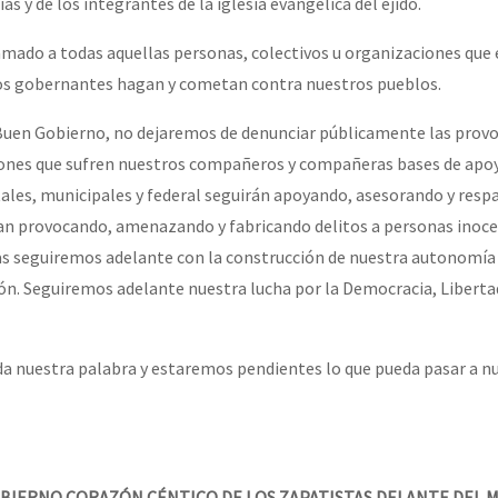
s y de los integrantes de la iglesia evangélica del ejido.
amado a todas aquellas personas, colectivos u organizaciones que 
los gobernantes hagan y cometan contra nuestros pueblos.
 Buen Gobierno, no dejaremos de denunciar públicamente las prov
iones que sufren nuestros compañeros y compañeras bases de apoy
les, municipales y federal seguirán apoyando, asesorando y respa
an provocando, amenazando y fabricando delitos a personas inoce
s seguiremos adelante con la construcción de nuestra autonomía y
ión. Seguiremos adelante nuestra lucha por la Democracia, Libertad
a nuestra palabra y estaremos pendientes lo que pueda pasar a n
OBIERNO CORAZÓN CÉNTICO DE LOS ZAPATISTAS DELANTE DEL 