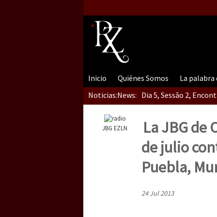
Inicio
Quiénes Somos
La palabra
Noticias:
News:
Dia 5, Sessão 2, Encon
La JBG de O
JBG EZLN
Dia 5, sessão 1, do En
de julio con
Puebla, Mu
Dia 4 – Encontro “Guer
24 Jul 2013