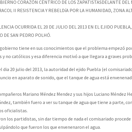
OBIERNO CORAZÓN CÉNTRICO DE LOS ZAPATISTASDELANTE DEL
RACOL II RESISTENCIA Y REBELDíA POR LA HUMANIDAD, ZONA AL
or el CNI: 30 años de Resistencia y Rebeldía
ENCIA OCURRIDA EL 20 DE JULIO DEL 2013 EN EL EJIDO PUEBLA,
 DE SAN PEDRO POLHÓ.
n gobierno tiene en sus conocimientos que el problema empezó po
s y no católicos y esa diferencia motivó a que llegara a graves pro
 dia 20 julio del 2013, la autoridad del ejido Puebla (el comisariad
ncio en aparato de sonido, que el tanque de agua está envenenada
compañeros Mariano Méndez Mendez y sus hijos Luciano Méndez H
dez, también fuero a ver su tanque de agua que tiene a parte, co
 oficialistas.
on los partidistas, sin dar tiempo de nada el comisariado procede 
lpándolo que fueron los que envenenaron el agua.