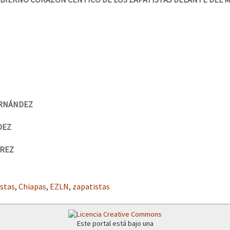
RNÁNDEZ
DEZ
ÁREZ
istas
,
Chiapas
,
EZLN
,
zapatistas
Este portal está bajo una