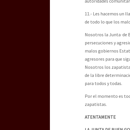
autoridades comunitaria
11.- Les hacemos un ll
de todo lo que los ma
Nosotros la Junta ·de
persecuciones y agres
malos gobiernos Estata
agresores para que sig
Nosotros los zapatista
de la libre determinac
para todos y todas.
Por el momento es tod
zapatistas.
ATENTAMENTE
LA JUNTA DE BUEN G