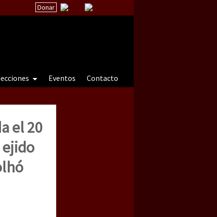
Donar
secciones
Eventos
Contacto
a el 20
 a natureza sob cerco)
 ejido
olhó