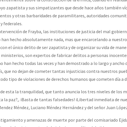
oyo zapatista y sus simpatizantes que desde hace años también ví
ntos y otras barbaridades de paramilitares, autoridades comunit
y federales.
intervención de Frayba, las instituciones de justicia del mal gobiern
no han hecho absolutamente nada, mas que encarcelando a nuest
 con el único delito de ser zapatista y de organizar su vida de ma
 ministerios, son expertos de fabricar delitos a personas inocente
omo han hecho todas las veces y han demostrado a lo largo y ancho 
ís, que no dejan de cometer tantas injusticias contra nuestros pue
todo tipo de violaciones de derechos humanos que cometen día a d
e esta la tranquilidad, que tanto anuncia los tres niveles de los 
a la paz?,. iBasta de tantas falsedades! iLibertad inmediata de nu
ndez Méndez, Luciano Méndez Hernández y del señor Juan López
tigamiento y amenazas de muerte por parte del comisariado Ejida