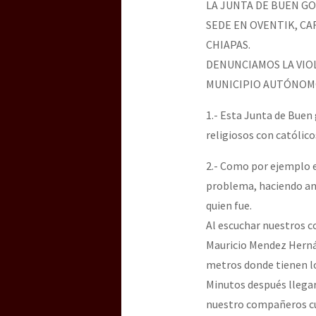
LA JUNTA DE BUEN G
SEDE EN OVENTIK, CA
CHIAPAS.
[25 abr – CDMX] Tokín p
DENUNCIAMOS LA VIOL
MUNICIPIO AUTÓNOMO
1.- Esta Junta de Bue
religiosos con católico
2.- Como por ejemplo el
problema, haciendo anu
quien fue.
Al escuchar nuestros 
Mauricio Mendez Hernán
metros donde tienen los
Minutos después llegar
nuestro compañeros cu