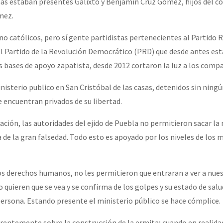
más estaban presentes Galixto y Benjamín Cruz Gómez, hijos del c
mez.
 no católicos, pero sí gente partidistas pertenecientes al Partido 
del Partido de la Revolución Democrático (PRD) que desde antes es
bases de apoyo zapatista, desde 2012 cortaron la luz a los comp
nisterio publico en San Cristóbal de las casas, detenidos sin ningú
e encuentran privados de su libertad.
igación, las autoridades del ejido de Puebla no permitieron sacar la
 de la gran falsedad. Todo esto es apoyado por los niveles de los 
los derechos humanos, no les permitieron que entraran a ver a nue
quieren que se vea y se confirma de los golpes y su estado de salu
ersona. Estando presente el ministerio público se hace cómplice.
entemente sobre la construcción de la ermita; cuando en realida