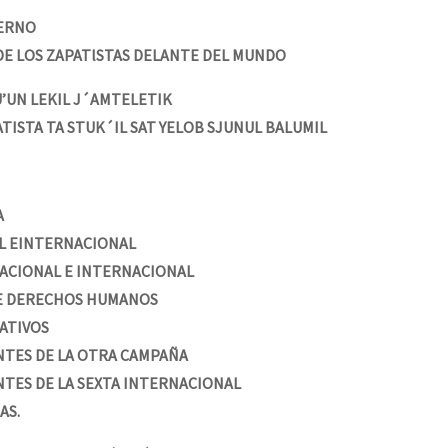
erra contra a Humanidade”
IERNO
E LOS ZAPATlSTAS DELANTE DEL MUNDO
erra contra a Humanidad”
’UN LEKIL J´AMTELETIK
TISTA TA STUK´IL SAT YELOB SJUNUL BALUMIL
ra contra a Humanidade”
A
L EINTERNACIONAL
das globales por la libertad de Jesús Plácido Galindo y el alto a l
 NACIONAL E INTERNACIONAL
DE DERECHOS HUMANOS
ATIVOS
Bem Virá” se publica no Estado Espanhol
ENTES DE LA OTRA CAMPAÑA
ENTES DE LA SEXTA INTERNACIONAL
AS.
o mundo saiba! Nossas lutas pela memória, a justiça e a dignidade