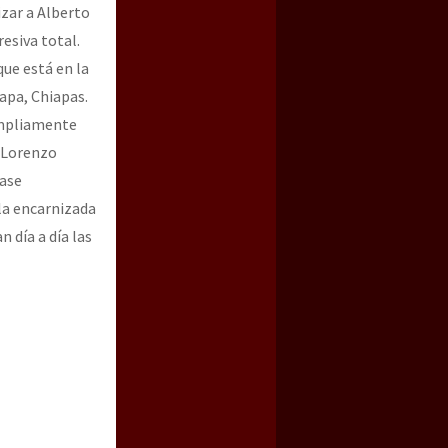
izar a Alberto
esiva total.
que está en la
japa, Chiapas.
 ampliamente
a Lorenzo
rase
la encarnizada
 día a día las