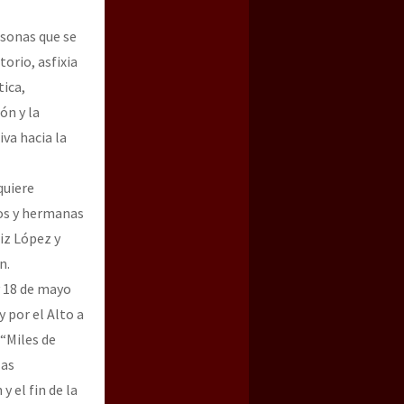
rsonas que se
orio, asfixia
tica,
ón y la
va hacia la
quiere
nos y hermanas
iz López y
n.
y 18 de mayo
 por el Alto a
“Miles de
las
y el fin de la