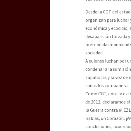
Desde la CGT del estad
[25 abr – CDMX] Tokín p
organizan para luchar y
económica y ecocidio, 
desaparición forzada y 
pretendida impunidad s
sociedad.
A quienes luchan por u
condenar a la sumisión
zapatistas y la voz de
todas los compañeras y
Como CGT, ante la extra
de 2012, declaramos el
la Guerra contra el EZ
Rabias, un Corazón, ¡V
conclusiones, acuerdos 