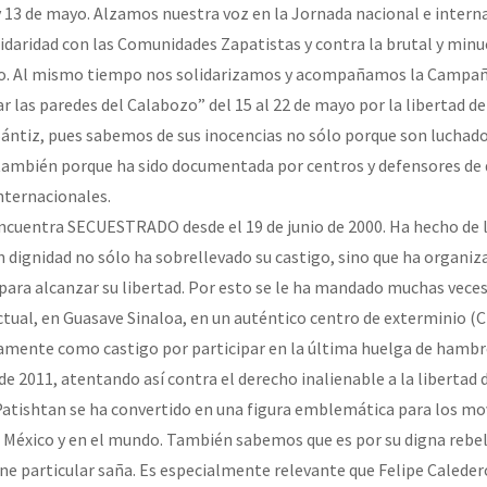
 y 13 de mayo. Alzamos nuestra voz en la Jornada nacional e intern
idaridad con las Comunidades Zapatistas y contra la brutal y minu
no. Al mismo tiempo nos solidarizamos y acompañamos la Campa
r las paredes del Calabozo” del 15 al 22 de mayo por la libertad d
Sántiz, pues sabemos de sus inocencias no sólo porque son luchado
ambién porque ha sido documentada por centros y defensores de
nternacionales.
ncuentra SECUESTRADO desde el 19 de junio de 2000. Ha hecho de l
on dignidad no sólo ha sobrellevado su castigo, sino que ha organi
 para alcanzar su libertad. Por esto se le ha mandado muchas veces
ctual, en Guasave Sinaloa, en un auténtico centro de exterminio 
isamente como castigo por participar en la última huelga de ham
e 2011, atentando así contra el derecho inalienable a la libertad 
atishtan se ha convertido en una figura emblemática para los m
n México y en el mundo. También sabemos que es por su digna rebel
ne particular saña. Es especialmente relevante que Felipe Caleder