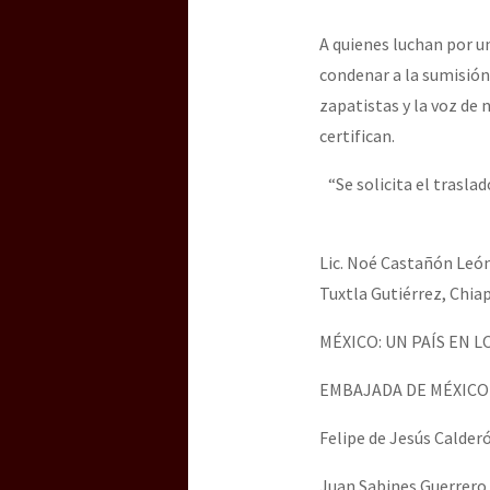
Dia 3 do Encontro “Gu
A quienes luchan por u
condenar a la sumisión
Dia 2 do Encontro “Gu
zapatistas y la voz de
certifican.
“Se solicita el trasl
Dia 1: Encontro “Guer
Lic. Noé Castañón León
[CDMX – 20 julio] Jorna
Tuxtla Gutiérrez, Chiap
MÉXICO: UN PAÍS EN 
“Sonhando a Terra do 
EMBAJADA DE MÉXICO
Felipe de Jesús Calder
Se o México sabe, que 
Juan Sabines Guerrero