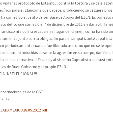
 violar el protocolo de Estambul contra la tortura y se deje agon
ecífico para el glaucoma que padece, produciendo su ceguera progr
 ha cometido el delito de ser Base de Apoyo del EZLN. Es por esto 
esto delito que cometió el 4 de diciembre de 2011 en Banavil, Tene
 Francisco ni siquiera estaba en el lugar del crimen, como ha sido
elamiento junto con la obligación para el simpatizante zapatist
rmar periódicamente cuando fué liberado así como que no se le ope
os balas introducidas durante la agresión en su cuerpo, dan fe de 
o de la alternativa al Estado y al sistema Capitalista que sustentan
ntas de Buen Gobierno y el propio EZLN.
CIA INSTITUCIONAL!!!
Internacionales de la CGT
e 2012.
JADAMEXICO18.05.2012.pdf