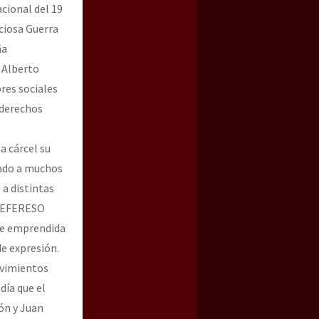
acional del 19
ciosa Guerra
ña
e Alberto
res sociales
 derechos
a cárcel su
zado a muchos
 a distintas
(CEFERESO
bre emprendida
de expresión.
ovimientos
día que el
ón y Juan