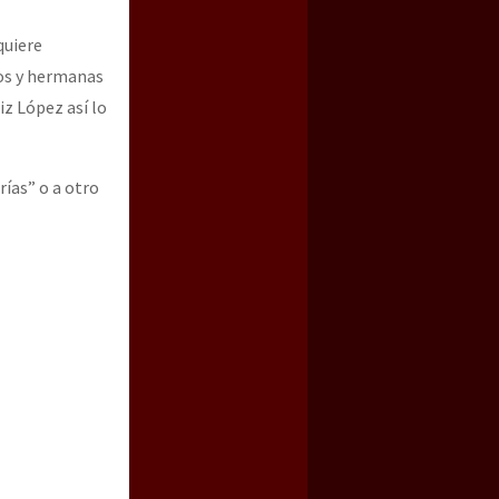
quiere
nos y hermanas
iz López así lo
rías” o a otro
a guerra contra el CIPOG-EZ