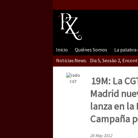
Inicio
Quiénes Somos
La palabra
Noticias:
News:
Dia 5, Sessão 2, Encon
19M: La CG
CGT
Dia 5, sessão 1, do En
Madrid nue
lanza en la
Dia 4 – Encontro “Guer
Campaña po
26 May 2012