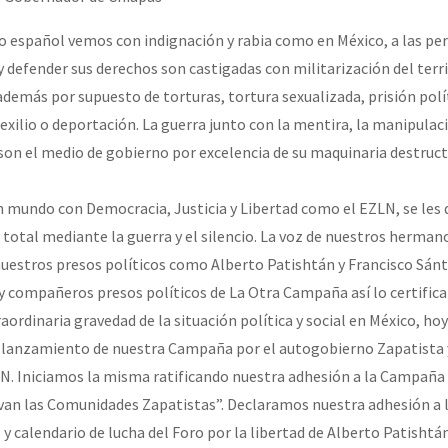
o español vemos con indignación y rabia como en México, a las pe
or el CNI: 30 años de Resistencia y Rebeldía
 defender sus derechos son castigadas con militarización del territ
además por supuesto de torturas, tortura sexualizada, prisión polí
exilio o deportación. La guerra junto con la mentira, la manipulaci
on el medio de gobierno por excelencia de su maquinaria destructi
n mundo con Democracia, Justicia y Libertad como el EZLN, se les 
 total mediante la guerra y el silencio. La voz de nuestros herma
 nuestros presos políticos como Alberto Patishtán y Francisco Sánt
 compañeros presos políticos de La Otra Campaña así lo certifica
ordinaria gravedad de la situación política y social en México, ho
 lanzamiento de nuestra Campaña por el autogobierno Zapatista y
LN. Iniciamos la misma ratificando nuestra adhesión a la Campaña 
ivan las Comunidades Zapatistas”. Declaramos nuestra adhesión a 
y calendario de lucha del Foro por la libertad de Alberto Patishtán 