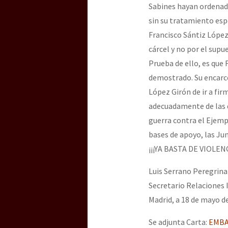
Sabines hayan ordenado
sin su tratamiento esp
Francisco Sántiz López
cárcel y no por el supu
Prueba de ello, es que
demostrado. Su encarc
López Girón de ir a fi
adecuadamente de las d
guerra contra el Ejempl
bases de apoyo, las Ju
¡¡¡YA BASTA DE VIOLEN
Luis Serrano Peregrina
Secretario Relaciones 
Madrid, a 18 de mayo d
Se adjunta Carta:
EMBA