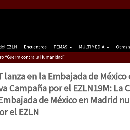
 del EZLN
Encuentros
TEMAS
MULTIMEDIA
Otras 
tro “Guerra contra la Humanidad”
T lanza en la Embajada de México 
contro “Guerra contra a Humanidade”(As populações e a natureza e
va Campaña por el EZLN
19M: La 
 Embajada de México en Madrid n
ra contra a Humanidade” (As populações e a natureza sob cerco)
r el EZLN