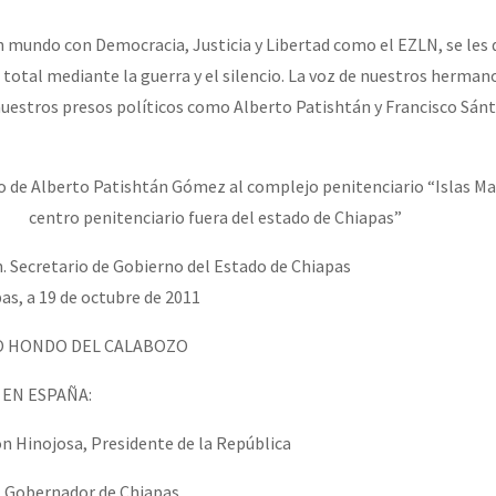
erra contra a Humanidade”
n mundo con Democracia, Justicia y Libertad como el EZLN, se les 
 total mediante la guerra y el silencio. La voz de nuestros herma
erra contra a Humanidad”
 nuestros presos políticos como Alberto Patishtán y Francisco Sánt
ado de Alberto Patishtán Gómez al complejo penitenciario “Islas Ma
ra contra a Humanidade”
centro penitenciario fuera del estado de Chiapas”
. Secretario de Gobierno del Estado de Chiapas
das globales por la libertad de Jesús Plácido Galindo y el alto a l
as, a 19 de octubre de 2011
LO HONDO DEL CALABOZO
Bem Virá” se publica no Estado Espanhol
 EN ESPAÑA:
ón Hinojosa, Presidente de la República
o mundo saiba! Nossas lutas pela memória, a justiça e a dignidade
, Gobernador de Chiapas