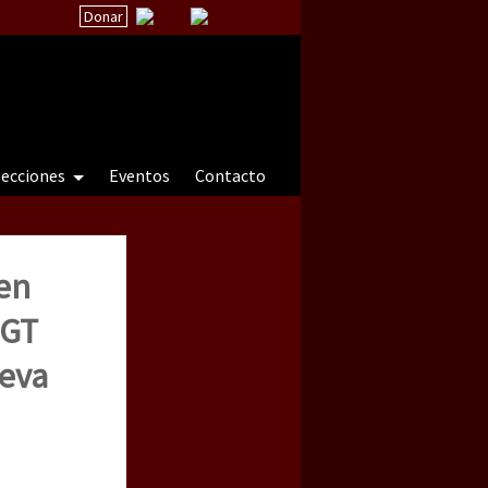
Donar
secciones
Eventos
Contacto
en
 a natureza sob cerco)
CGT
ueva