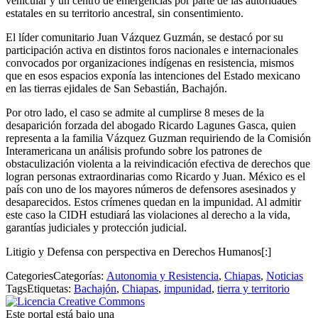
vehicular y un centro de emergencias por parte de las autoridades
estatales en su territorio ancestral, sin consentimiento.
El líder comunitario Juan Vázquez Guzmán, se destacó por su
participación activa en distintos foros nacionales e internacionales
convocados por organizaciones indígenas en resistencia, mismos
que en esos espacios exponía las intenciones del Estado mexicano
en las tierras ejidales de San Sebastián, Bachajón.
Por otro lado, el caso se admite al cumplirse 8 meses de la
desaparición forzada del abogado Ricardo Lagunes Gasca, quien
representa a la familia Vázquez Guzman requiriendo de la Comisión
Interamericana un análisis profundo sobre los patrones de
obstaculización violenta a la reivindicación efectiva de derechos que
logran personas extraordinarias como Ricardo y Juan. México es el
país con uno de los mayores números de defensores asesinados y
desaparecidos. Estos crímenes quedan en la impunidad. Al admitir
este caso la CIDH estudiará las violaciones al derecho a la vida,
garantías judiciales y protección judicial.
Litigio y Defensa con perspectiva en Derechos Humanos[:]
Categories
Categorías
:
Autonomia y Resistencia
,
Chiapas
,
Noticias
Tags
Etiquetas
:
Bachajón
,
Chiapas
,
impunidad
,
tierra y territorio
Este portal está bajo una