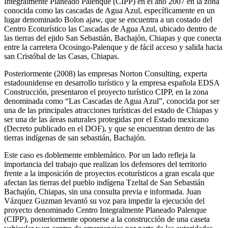
Integralmente Planeado Palenque (CIPP) en el año 2007 en la zona
conocida como las cascadas de Agua Azul, específicamente en un
lugar denominado Bolon ajaw, que se encuentra a un costado del
Centro Ecoturístico las Cascadas de Agua Azul, ubicado dentro de
las tierras del ejido San Sebastián, Bachajón, Chiapas y que conecta
entre la carretera Ocosingo-Palenque y de fácil acceso y salida hacia
san Cristóbal de las Casas, Chiapas.
Posteriormente (2008) las empresas Norton Consulting, experta
estadounidense en desarrollo turístico y la empresa española EDSA
Construcción, presentaron el proyecto turístico CIPP, en la zona
denominada como “Las Cascadas de Agua Azul”, conocida por ser
una de las principales atracciones turísticas del estado de Chiapas y
ser una de las áreas naturales protegidas por el Estado mexicano
(Decreto publicado en el DOF), y que se encuentran dentro de las
tierras indígenas de san sebastián, Bachajón.
Este caso es doblemente emblemático. Por un lado refleja la
importancia del trabajo que realizan los defensores del territorio
frente a la imposición de proyectos ecoturísticos a gran escala que
afectan las tierras del pueblo indígena Tzeltal de San Sebastián
Bachajón, Chiapas, sin una consulta previa e informada. Juan
Vázquez Guzman levantó su voz para impedir la ejecución del
proyecto denominado Centro Integralmente Planeado Palenque
(CIPP), posteriormente oponerse a la construcción de una caseta