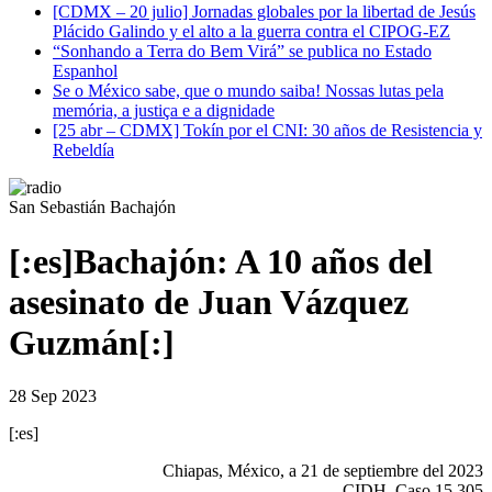
[CDMX – 20 julio] Jornadas globales por la libertad de Jesús
Plácido Galindo y el alto a la guerra contra el CIPOG-EZ
“Sonhando a Terra do Bem Virá” se publica no Estado
Espanhol
Se o México sabe, que o mundo saiba! Nossas lutas pela
memória, a justiça e a dignidade
[25 abr – CDMX] Tokín por el CNI: 30 años de Resistencia y
Rebeldía
San Sebastián Bachajón
[:es]Bachajón: A 10 años del
asesinato de Juan Vázquez
Guzmán[:]
28 Sep 2023
[:es]
Chiapas, México, a 21 de septiembre del 2023
CIDH. Caso 15.305