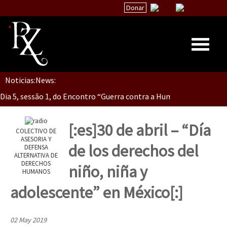
Donar
Dia 5, Sessão 2, Encontro “Guerra contra la Humanidad”
Noticias:
News:
Inicio
Dia 5, sessão 1, do Encontro “Guerra contra a Humanidade”(As pop
Quiénes Somos
La palabra del EZLN
[:es]30 de abril – “Día
COLECTIVO DE
Dia 4 – Encontro “Guerra contra a Humanidade” (As populações e 
Encuentros
ASESORIA Y
de los derechos del
DEFENSA
ALTERNATIVA DE
TEMAS
DERECHOS
niño, niña y
HUMANOS
Chiapas
Dia 3 do Encontro “Guerra contra a Humanidade”
adolescente” en México[:]
México
Latinoamérica
02 May 2019
Dia 2 do Encontro “Guerra contra a Humanidad”