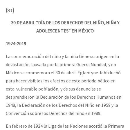
Mundo
[:es]
EZLN
30 DE ABRIL “DÍA DE LOS DERECHOS DEL NIÑO, NIÑA Y
Dia 1: Encontro “Guerra contra a Humanidade”
La Sexta
ADOLESCENTES” EN MÉXICO
AutonomÍa y Resistencia
1924-2019
[CDMX – 20 julio] Jornadas globales por la libertad de Jesús Pláci
Megaproyectos
La conmemoración del niño y la niña tiene su origen en la
Migración
devastación causada por la primera Guerra Mundial, y en
Presos
México se conmemora el 30 de abril. Eglantyne Jebb luchó
“Sonhando a Terra do Bem Virá” se publica no Estado Espanhol
para hacer visibles los efectos de este periodo bélico en
Mujeres
esta vulnerable población, y de sus denuncias se
Niñxs
desprendieron la Declaración de los Derechos Humanos en
Se o México sabe, que o mundo saiba! Nossas lutas pela memória, a
ETIQUETAS
1948, la Declaración de los Derechos del Niño en 1959 y la
Convención sobre los Derechos del niño en 1989.
MULTIMEDIA
[25 abr – CDMX] Tokín por el CNI: 30 años de Resistencia y Rebeldí
Audio
En febrero de 1924 la Liga de las Naciones acordó la Primera