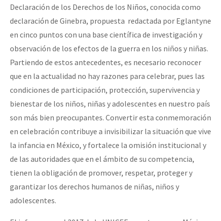
Declaración de los Derechos de los Niños, conocida como
Fotorreportaje
declaración de Ginebra, propuesta redactada por Eglantyne
Video
en cinco puntos con una base científica de investigación y
observación de los efectos de la guerra en los niños y niñas.
Otras secciones
Partiendo de estos antecedentes, es necesario reconocer
Semillero Guerra contra la Humanidad. (Las poblaciones y
que en la actualidad no hay razones para celebrar, pues las
la naturaleza bajo asedio)
condiciones de participación, protección, supervivencia y
Libros para descargar
bienestar de los niños, niñas y adolescentes en nuestro país
son más bien preocupantes. Convertir esta conmemoración
Medios Libres
en celebración contribuye a invisibilizar la situación que vive
COVID-19
la infancia en México, y fortalece la omisión institucional y
de las autoridades que en el ámbito de su competencia,
Eventos
tienen la obligación de promover, respetar, proteger y
Contacto
garantizar los derechos humanos de niñas, niños y
adolescentes.