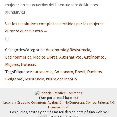
mujeres en sus acuerdos del III encuentro de Mujeres
Munduruku.
Ver los resolutivos completos emitidos por las mujeres
durante el encuentro ⇒
[:]
Categories
Categorías
:
Autonomia y Resistencia
,
Latinoamérica
,
Medios Libres, Alternativos, Autónomos
,
Mujeres
,
Noticias
Tags
Etiquetas
:
autonomía
,
Bolsonaro
,
Brasil
,
Pueblos
Indígenas
,
resistencia
,
tierra y territorio
Este portal está bajo una
Licencia Creative Commons Atribución-NoComercial-CompartirIgual 4.0
Internacional
.
Los audios, textos y demás materiales de esta página web se
distribuyen bajo la misma.