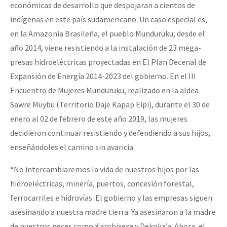
económicas de desarrollo que despojaran a cientos de
Fotorreportaje
indígenas en este país sudamericano. Un caso especial es,
[25 abr – CDMX] Tokín por el CNI: 30 años de Resistencia y Rebeldí
Video
en la Amazonia Brasileña, el pueblo Munduruku, desde el
año 2014, viene resistiendo a la instalación de 23 mega-
Otras secciones
presas hidroeléctricas proyectadas en El Plan Decenal de
Semillero Guerra contra la Humanidad. (Las poblaciones y
Expansión de Energía 2014-2023 del gobierno. En el III
la naturaleza bajo asedio)
Encuentro de Mujeres Munduruku, realizado en la aldea
Sawre Muybu (Territorio Daje Kapap Eipi), durante el 30 de
Libros para descargar
enero al 02 de febrero de este año 2019, las mujeres
Medios Libres
decidieron continuar resistiendo y defendiendo a sus hijos,
COVID-19
enseñándoles el camino sin avaricia.
Eventos
“No intercambiaremos la vida de nuestros hijos por las
Contacto
hidroeléctricas, minería, puertos, concesión forestal,
ferrocarriles e hidrovías. El gobierno y las empresas siguen
asesinando a nuestra madre tierra. Ya asesinaron a la madre
de nuestros peces como Karobixexe y Dekoka’a. Ahora, el