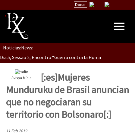
Donar
Noticias:
News:
Inicio
Dia 5, Sessão 2, Encontro “Guerra contra la Humanidad”
Quiénes Somos
La palabra del EZLN
[:es]Mujeres
Avispa Mídia
Dia 5, sessão 1, do Encontro “Guerra contra a Humanidade”(As pop
Encuentros
Munduruku de Brasil anuncian
TEMAS
que no negociaran su
Chiapas
Dia 4 – Encontro “Guerra contra a Humanidade” (As populações e 
territorio con Bolsonaro[:]
México
Latinoamérica
11 Feb 2019
Dia 3 do Encontro “Guerra contra a Humanidade”