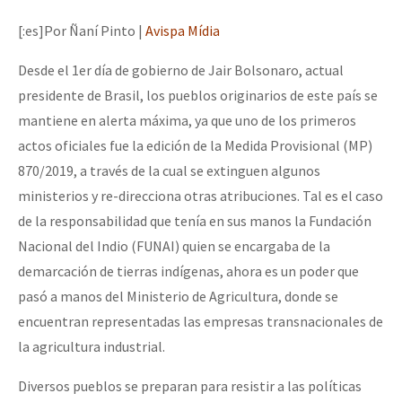
Mundo
[:es]Por Ñaní Pinto |
Avispa Mídia
EZLN
Desde el 1er día de gobierno de Jair Bolsonaro, actual
Dia 2 do Encontro “Guerra contra a Humanidad”
La Sexta
presidente de Brasil, los pueblos originarios de este país se
AutonomÍa y Resistencia
mantiene en alerta máxima, ya que uno de los primeros
actos oficiales fue la edición de la Medida Provisional (MP)
Dia 1: Encontro “Guerra contra a Humanidade”
Megaproyectos
870/2019, a través de la cual se extinguen algunos
Migración
ministerios y re-direcciona otras atribuciones. Tal es el caso
Presos
de la responsabilidad que tenía en sus manos la Fundación
[CDMX – 20 julio] Jornadas globales por la libertad de Jesús Pláci
Nacional del Indio (FUNAI) quien se encargaba de la
Mujeres
demarcación de tierras indígenas, ahora es un poder que
Niñxs
pasó a manos del Ministerio de Agricultura, donde se
“Sonhando a Terra do Bem Virá” se publica no Estado Espanhol
ETIQUETAS
encuentran representadas las empresas transnacionales de
la agricultura industrial.
MULTIMEDIA
Se o México sabe, que o mundo saiba! Nossas lutas pela memória, a
Diversos pueblos se preparan para resistir a las políticas
Audio