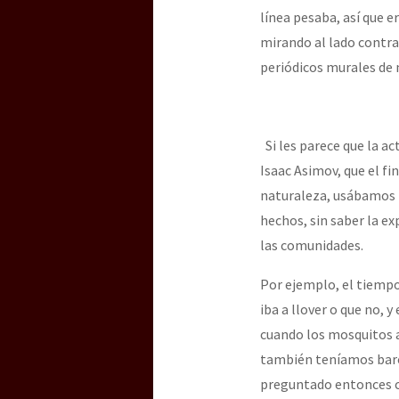
línea pesaba, así que e
mirando al lado contrar
periódicos murales de
Si les parece que la act
Isaac Asimov, que el f
naturaleza, usábamos 
hechos, sin saber la ex
las comunidades.
Por ejemplo, el tiempo
iba a llover o que no
cuando los mosquitos a
también teníamos baró
preguntado entonces cu