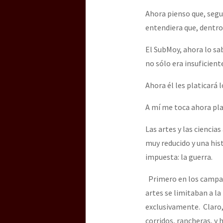
Ahora pienso que, seg
entendiera que, dentro
[25 abr – CDMX] Tokín p
El SubMoy, ahora lo sa
no sólo era insuficiente
Ahora él les platicará 
A mí me toca ahora pla
Las artes y las ciencias
muy reducido y una hist
impuesta: la guerra.
Primero en los campame
artes se limitaban a la
exclusivamente. Claro,
corridos, rancheras, y 