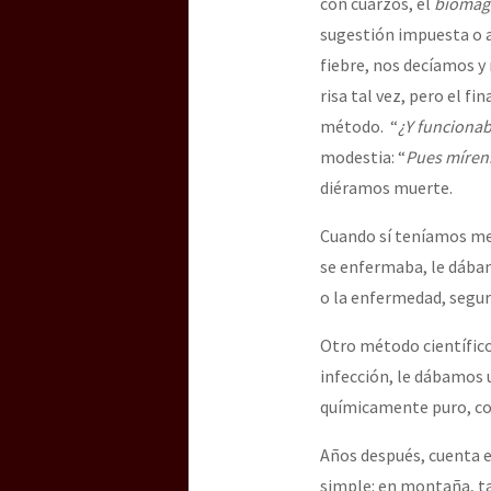
con cuarzos, el
biomag
sugestión impuesta o 
fiebre, nos decíamos y
risa tal vez, pero el 
método. “
¿Y funciona
modestia: “
Pues míren
diéramos muerte.
Cuando sí teníamos med
se enfermaba, le dábamo
o la enfermedad, segur
Otro método científico
infección, le dábamos 
químicamente puro, con
Años después, cuenta e
simple: en montaña, ta