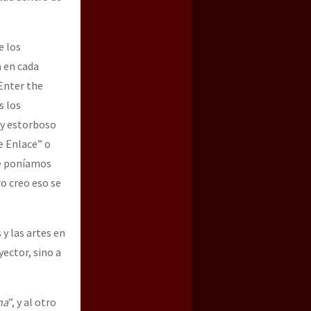
e los
 en cada
“Enter the
s los
 y estorboso
e Enlace” o
 le poníamos
ro creo eso se
 y las artes en
ector, sino a
na
”, y al otro