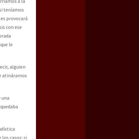
urríamos a la
si teníamos
les provocará
sis con ese
brada
 que le
ecir, alguien
le atináramos
e una
, quedaba
dística
los casos; si