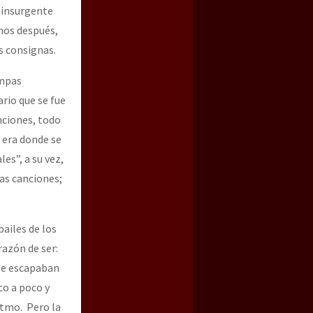
n insurgente
amos después,
s consignas.
ompas
ario que se fue
nciones, todo
 era donde se
es”, a su vez,
as canciones;
bailes de los
razón de ser:
 se escapaban
o a poco y
itmo. Pero la