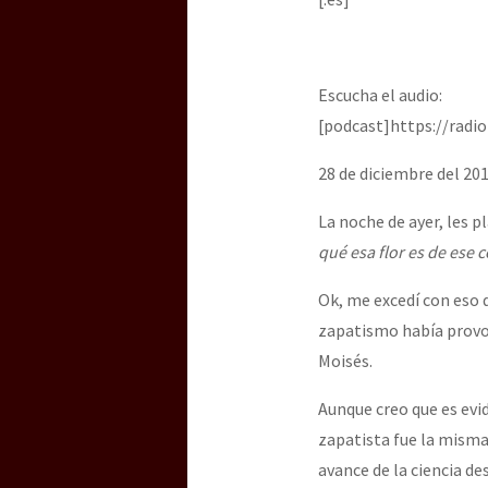
Dia 3 do Encontro “Gu
Escucha el audio:
Dia 2 do Encontro “Gu
[podcast]https://radi
28 de diciembre del 201
Dia 1: Encontro “Guer
La noche de ayer, les 
qué esa flor es de ese 
[CDMX – 20 julio] Jorna
Ok, me excedí con eso 
zapatismo había provo
Moisés.
“Sonhando a Terra do 
Aunque creo que es evid
zapatista fue la misma 
Se o México sabe, que 
avance de la ciencia des