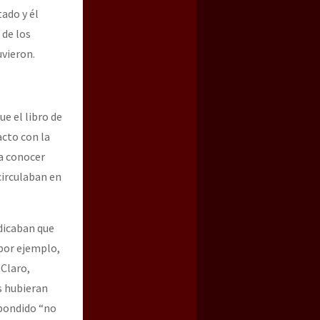
tado y él
 de los
vieron.
ue el libro de
acto con la
a conocer
circulaban en
ndicaban que
por ejemplo,
 Claro,
s hubieran
spondido “no