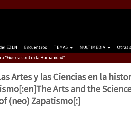
 del EZLN
Encuentros
TEMAS
MULTIMEDIA
Otras 
tro “Guerra contra la Humanidad”
as Artes y las Ciencias en la histor
contro “Guerra contra a Humanidade”(As populações e a natureza e
ismo[:en]The Arts and the Science
 of (neo) Zapatismo[:]
ra contra a Humanidade” (As populações e a natureza sob cerco)