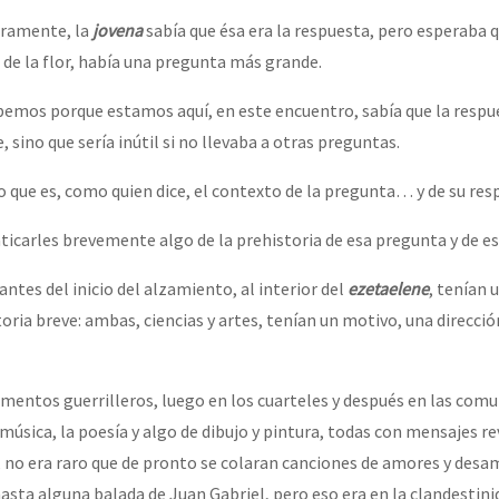
uramente, la
jovena
sabía que ésa era la respuesta, pero esperaba 
 de la flor, había una pregunta más grande.
or el CNI: 30 años de Resistencia y Rebeldía
bemos porque estamos aquí, en este encuentro, sabía que la respu
, sino que sería inútil si no llevaba a otras preguntas.
lo que es, como quien dice, el contexto de la pregunta… y de su res
ticarles brevemente algo de la prehistoria de esa pregunta y de es
 antes del inicio del alzamiento, al interior del
ezetaelene
, tenían 
oria breve: ambas, ciencias y artes, tenían un motivo, una direcci
ntos guerrilleros, luego en los cuarteles y después en las comu
 música, la poesía y algo de dibujo y pintura, todas con mensajes r
 no era raro que de pronto se colaran canciones de amores y desa
hasta alguna balada de Juan Gabriel, pero eso era en la clandestin