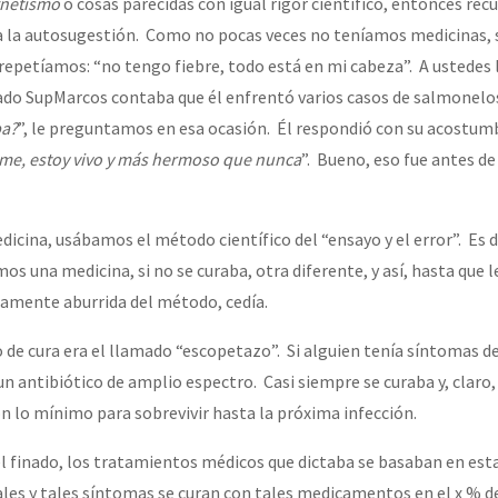
netismo
o cosas parecidas con igual rigor científico, entonces rec
a la autosugestión. Como no pocas veces no teníamos medicinas, 
 repetíamos: “no tengo fiebre, todo está en mi cabeza”. A ustedes 
finado SupMarcos contaba que él enfrentó varios casos de salmonelo
ba?
”, le preguntamos en esa ocasión. Él respondió con su acostum
me, estoy vivo y más hermoso que nunca
”. Bueno, eso fue antes de
icina, usábamos el método científico del “ensayo y el error”. Es d
s una medicina, si no se curaba, otra diferente, y así, hasta que 
amente aburrida del método, cedía.
 de cura era el llamado “escopetazo”. Si alguien tenía síntomas d
un antibiótico de amplio espectro. Casi siempre se curaba y, claro
 lo mínimo para sobrevivir hasta la próxima infección.
l finado, los tratamientos médicos que dictaba se basaban en esta
les y tales síntomas se curan con tales medicamentos en el x % de 