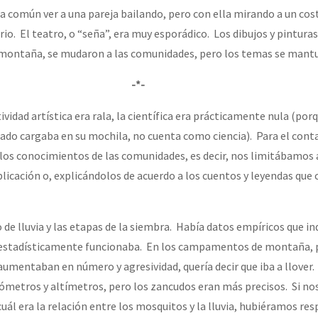
ra común ver a una pareja bailando, pero con ella mirando a un cos
io. El teatro, o “seña”, era muy esporádico. Los dibujos y pinturas
 montaña, se mudaron a las comunidades, pero los temas se mantu
-*-
ividad artística era rala, la científica era prácticamente nula (porq
inado cargaba en su mochila, no cuenta como ciencia). Para el cont
los conocimientos de las comunidades, es decir, nos limitábamos 
plicación o, explicándolos de acuerdo a los cuentos y leyendas que 
 de lluvia y las etapas de la siembra. Había datos empíricos que i
, y estadísticamente funcionaba. En los campamentos de montaña, 
umentaban en número y agresividad, quería decir que iba a llover.
metros y altímetros, pero los zancudos eran más precisos. Si no
ál era la relación entre los mosquitos y la lluvia, hubiéramos re