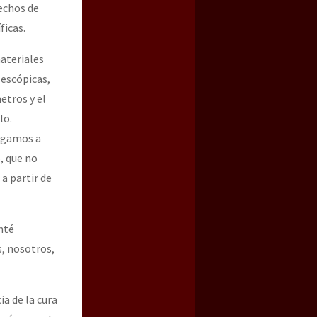
techos de
ficas.
materiales
lescópicas,
etros y el
ulo.
legamos a
, que no
a partir de
nté
s, nosotros,
a de la cura