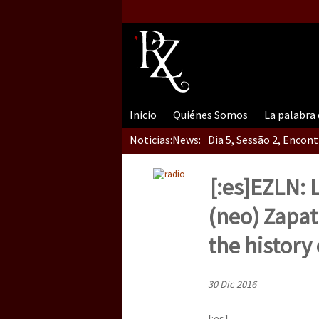
Inicio
Quiénes Somos
La palabra
Noticias:
News:
Dia 5, Sessão 2, Encon
[:es]EZLN: L
Dia 5, sessão 1, do En
(neo) Zapat
the history
Dia 4 – Encontro “Guer
30 Dic 2016
[:es]