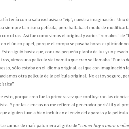
afía tenía como sala exclusiva o “vip”, nuestra imaginación. Uno d
a siempre la misma película, pero hallaba el modo de modificarla
a con otras. Así fue como vimos el original y varios “remakes” de 
 en el único papel, porque el compa se pasaba horas explicándono
Esto siguió hasta que, con una pequeña planta de luz y un pesado
tros, vimos una película vietnamita que creo se llamaba “Punto d
puesto, sólo estaba en el idioma original, así que con imaginación
acíamos otra película de la película original. No estoy seguro, pe
ística”.
 esto, porque creo fue la primera vez que confluyeron las ciencias
a. Y por las ciencias no me refiero al generador portátil y al proy
ue alguien tuvo a bien incluir en el envío del aparato y la película.
atascamos de maíz palomero al grito de “
comer hoy o morir maña