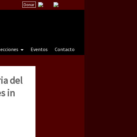
Donar
secciones
Eventos
Contacto
ia del
 a natureza sob cerco)
s in