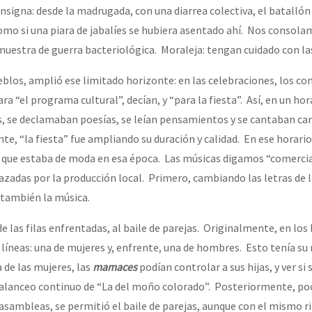
onsigna: desde la madrugada, con una diarrea colectiva, el batalló
como si una piara de jabalíes se hubiera asentado ahí. Nos consol
uestra de guerra bacteriológica. Moraleja: tengan cuidado con la
eblos, amplió ese limitado horizonte: en las celebraciones, los c
ra “el programa cultural”, decían, y “para la fiesta”. Así, en un hor
, se declamaban poesías, se leían pensamientos y se cantaban ca
te, “la fiesta” fue ampliando su duración y calidad. En ese horario
o que estaba de moda en esa época. Las músicas digamos “comercial
zadas por la producción local. Primero, cambiando las letras de l
también la música.
e las filas enfrentadas, al baile de parejas. Originalmente, en los 
líneas: una de mujeres y, enfrente, una de hombres. Esto tenía su 
 de las mujeres, las
mamaces
podían controlar a sus hijas, y ver si
balanceo continuo de “La del moño colorado”. Posteriormente, poc
asambleas, se permitió el baile de parejas, aunque con el mismo r