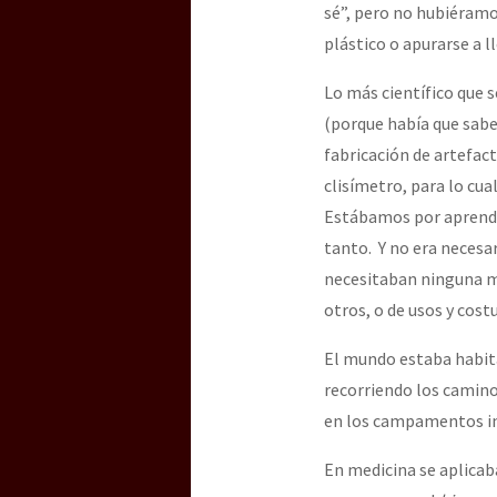
sé”, pero no hubiéramo
plástico o apurarse a l
Lo más científico que s
(porque había que sabe
fabricación de artefact
clisímetro, para lo cua
Estábamos por aprender
tanto. Y no era necesa
necesitaban ninguna má
otros, o de usos y cos
El mundo estaba habit
recorriendo los camino
en los campamentos in
En medicina se aplica