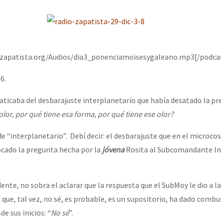
erra contra a Humanidade”
erra contra a Humanidad”
ozapatista.org/Audios/dia3_ponenciamoisesygaleano.mp3[/podca
6.
ra contra a Humanidade”
platicaba del desbarajuste interplanetario que había desatado la pr
color, por qué tiene esa forma, por qué tiene ese olor?
das globales por la libertad de Jesús Plácido Galindo y el alto a l
de “interplanetario”. Debí decir: el desbarajuste que en el microco
cado la pregunta hecha por la
jóvena
Rosita al Subcomandante I
Bem Virá” se publica no Estado Espanhol
ente, no sobra el aclarar que la respuesta que el SubMoy le dio a la
que, tal vez, no sé, es probable, es un supositorio, ha dado combu
o mundo saiba! Nossas lutas pela memória, a justiça e a dignidade
de sus inicios: “
No sé
”.