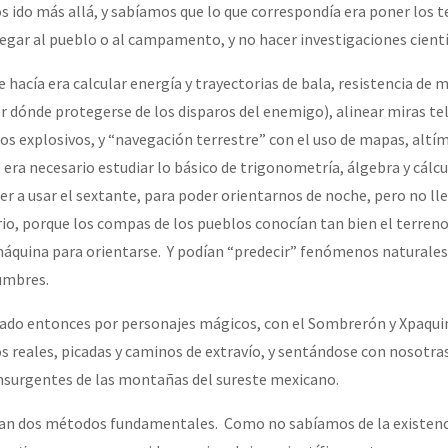
s ido más allá, y sabíamos que lo que correspondía era poner los 
legar al pueblo o al campamento, y no hacer investigaciones cientí
e hacía era calcular energía y trayectorias de bala, resistencia de 
r dónde protegerse de los disparos del enemigo), alinear miras te
os explosivos, y “navegación terrestre” con el uso de mapas, altím
l era necesario estudiar lo básico de trigonometría, álgebra y cálc
 a usar el sextante, para poder orientarnos de noche, pero no l
rio, porque los compas de los pueblos conocían tan bien el terreno
quina para orientarse. Y podían “predecir” fenómenos naturales 
tumbres.
ado entonces por personajes mágicos, con el Sombrerón y Xpaqui
s reales, picadas y caminos de extravío, y sentándose con nosotra
surgentes de las montañas del sureste mexicano.
ban dos métodos fundamentales. Como no sabíamos de la existenci