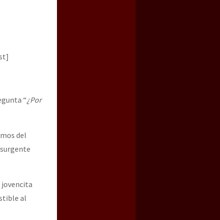
st]
egunta “
¿Por
a guerra contra el CIPOG-EZ
smos del
nsurgente
 jovencita
stible al