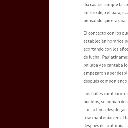
día casi se cumple la c
entero dejó el paraje 
pensando que era una m
El contacto con los pu
establecían horarios pa
acortando con los años
de lucha. Paulatinamen
bailaba y se cantaba l
empezaron a ser despla
después componiendo 
Los bailes cambiaron: d
pueblos, se ponían dos 
con la línea desplegada
o se mantenían en el 
después de acaloradas 