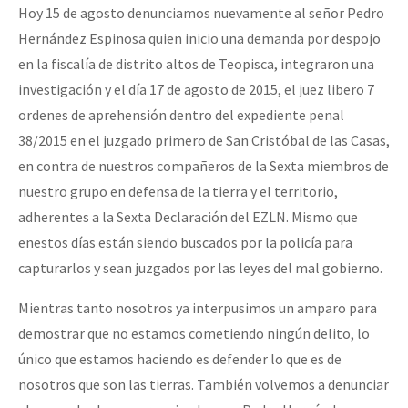
Hoy 15 de agosto denunciamos nuevamente al señor Pedro
Fotorreportaje
Hernández Espinosa quien inicio una demanda por despojo
[25 abr – CDMX] Tokín por el CNI: 30 años de Resistencia y Rebeldí
Video
en la fiscalía de distrito altos de Teopisca, integraron una
investigación y el día 17 de agosto de 2015, el juez libero 7
Otras secciones
ordenes de aprehensión dentro del expediente penal
Semillero Guerra contra la Humanidad. (Las poblaciones y
38/2015 en el juzgado primero de San Cristóbal de las Casas,
la naturaleza bajo asedio)
en contra de nuestros compañeros de la Sexta miembros de
Libros para descargar
nuestro grupo en defensa de la tierra y el territorio,
adherentes a la Sexta Declaración del EZLN. Mismo que
Medios Libres
enestos días están siendo buscados por la policía para
COVID-19
capturarlos y sean juzgados por las leyes del mal gobierno.
Eventos
Mientras tanto nosotros ya interpusimos un amparo para
Contacto
demostrar que no estamos cometiendo ningún delito, lo
único que estamos haciendo es defender lo que es de
nosotros que son las tierras. También volvemos a denunciar