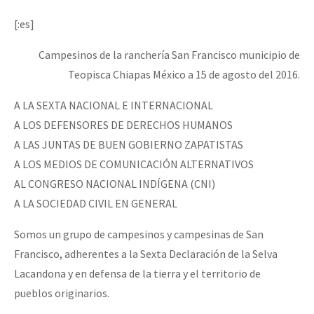
Mundo
[:es]
EZLN
Campesinos de la ranchería San Francisco municipio de
Dia 2 do Encontro “Guerra contra a Humanidad”
La Sexta
Teopisca Chiapas México a 15 de agosto del 2016.
AutonomÍa y Resistencia
A LA SEXTA NACIONAL E INTERNACIONAL
Dia 1: Encontro “Guerra contra a Humanidade”
Megaproyectos
A LOS DEFENSORES DE DERECHOS HUMANOS
Migración
A LAS JUNTAS DE BUEN GOBIERNO ZAPATISTAS
A LOS MEDIOS DE COMUNICACIÓN ALTERNATIVOS
Presos
[CDMX – 20 julio] Jornadas globales por la libertad de Jesús Pláci
AL CONGRESO NACIONAL INDÍGENA (CNI)
Mujeres
A LA SOCIEDAD CIVIL EN GENERAL
Niñxs
Somos un grupo de campesinos y campesinas de San
“Sonhando a Terra do Bem Virá” se publica no Estado Espanhol
ETIQUETAS
Francisco, adherentes a la Sexta Declaración de la Selva
Lacandona y en defensa de la tierra y el territorio de
MULTIMEDIA
pueblos originarios.
Se o México sabe, que o mundo saiba! Nossas lutas pela memória, a
Audio