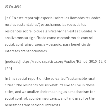
Mundo
05 Dic 2010
EZLN
[:es]En este reportaje especial sobre las llamadas “ciudades
Dia 2 do Encontro “Guerra contra a Humanidad”
La Sexta
rurales sustentables”, escuchamos las voces de los
AutonomÍa y Resistencia
residentes sobre lo que significa vivir en estas ciudades, y
analizamos su significado como mecanismo de control
Dia 1: Encontro “Guerra contra a Humanidade”
Megaproyectos
social, contrainsurgencia y despojo, para beneficio de
Migración
intereses transnacionales.
Presos
[CDMX – 20 julio] Jornadas globales por la libertad de Jesús Pláci
[podcast]https://radiozapatista.org/Audios/RZnot_2010_12_
Mujeres
[:en]
Niñxs
In this special report on the so-called “sustainable rural
“Sonhando a Terra do Bem Virá” se publica no Estado Espanhol
ETIQUETAS
cities,” the residents tell us what it’s like to live in these
cities, and we analize their meaning as a mechanism for
MULTIMEDIA
social control, counterinsurgency, and land grab for the
Se o México sabe, que o mundo saiba! Nossas lutas pela memória, a
Audio
benefit of transnational interests.