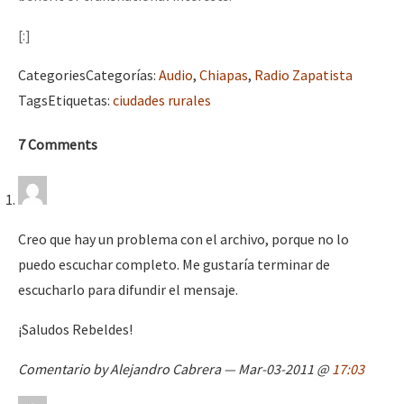
Fotorreportaje
[:]
[25 abr – CDMX] Tokín por el CNI: 30 años de Resistencia y Rebeldí
Video
Categories
Categorías
:
Audio
,
Chiapas
,
Radio Zapatista
Otras secciones
Tags
Etiquetas
:
ciudades rurales
Semillero Guerra contra la Humanidad. (Las poblaciones y
7 Comments
la naturaleza bajo asedio)
Libros para descargar
Medios Libres
Creo que hay un problema con el archivo, porque no lo
COVID-19
puedo escuchar completo. Me gustaría terminar de
escucharlo para difundir el mensaje.
Eventos
Contacto
¡Saludos Rebeldes!
Comentario by Alejandro Cabrera — Mar-03-2011 @
17:03