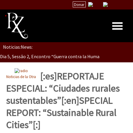
Donar
Noticias:
News:
Inicio
Dia 5, Sessão 2, Encontro “Guerra contra la Humanidad”
Quiénes Somos
La palabra del EZLN
[:es]REPORTAJE
Noticias de la Otra
Dia 5, sessão 1, do Encontro “Guerra contra a Humanidade”(As pop
Encuentros
ESPECIAL: “Ciudades rurales
TEMAS
sustentables”[:en]SPECIAL
Chiapas
Dia 4 – Encontro “Guerra contra a Humanidade” (As populações e 
REPORT: “Sustainable Rural
México
Cities”[:]
Latinoamérica
Dia 3 do Encontro “Guerra contra a Humanidade”