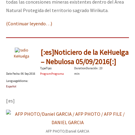
todas las concesiones mineras existentes dentro del Área
Natural Protegida del territorio sagrado Wirikuta.
(Continuar leyendo…)
[:es]Noticiero de la KeHuelga
KeHuelga
– Nebulosa 05/09/2016[:]
Type
Tipo
:
Duration
Duración
: 23
Date
Fecha
: 06 Sep 2016
Program
Programa
min
Language
Idioma
:
Español
[:es]
AFP PHOTO/Daniel GARCIA