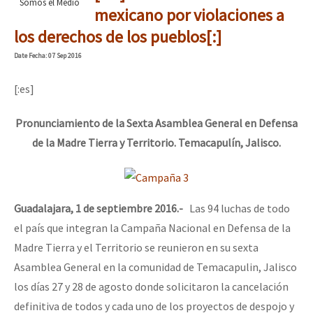
Somos el Medio
Mundo
mexicano por violaciones a
los derechos de los pueblos[:]
EZLN
[CDMX – 20 julio] Jornadas globales por la libertad de Jesús Pláci
Date
Fecha
: 07 Sep 2016
La Sexta
[:es]
AutonomÍa y Resistencia
“Sonhando a Terra do Bem Virá” se publica no Estado Espanhol
Megaproyectos
Pronunciamiento de la Sexta Asamblea General en Defensa
Migración
de la Madre Tierra y Territorio. Temacapulín, Jalisco.
Presos
Se o México sabe, que o mundo saiba! Nossas lutas pela memória, a
Mujeres
Guadalajara, 1 de septiembre 2016.-
Las 94 luchas de todo
Niñxs
el país que integran la Campaña Nacional en Defensa de la
[25 abr – CDMX] Tokín por el CNI: 30 años de Resistencia y Rebeldí
Madre Tierra y el Territorio se reunieron en su sexta
ETIQUETAS
Asamblea General en la comunidad de Temacapulin, Jalisco
MULTIMEDIA
los días 27 y 28 de agosto donde solicitaron la cancelación
Audio
definitiva de todos y cada uno de los proyectos de despojo y