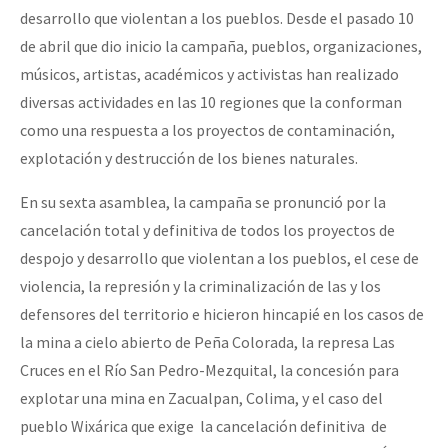
desarrollo que violentan a los pueblos. Desde el pasado 10
Fotorreportaje
de abril que dio inicio la campaña, pueblos, organizaciones,
Video
músicos, artistas, académicos y activistas han realizado
Otras secciones
diversas actividades en las 10 regiones que la conforman
como una respuesta a los proyectos de contaminación,
Semillero Guerra contra la Humanidad. (Las poblaciones y
explotación y destrucción de los bienes naturales.
la naturaleza bajo asedio)
En su sexta asamblea, la campaña se pronunció por la
Libros para descargar
cancelación total y definitiva de todos los proyectos de
Medios Libres
despojo y desarrollo que violentan a los pueblos, el cese de
COVID-19
violencia, la represión y la criminalización de las y los
defensores del territorio e hicieron hincapié en los casos de
Eventos
la mina a cielo abierto de Peña Colorada, la represa Las
Contacto
Cruces en el Río San Pedro-Mezquital, la concesión para
explotar una mina en Zacualpan, Colima, y el caso del
pueblo Wixárica que exige la cancelación definitiva de