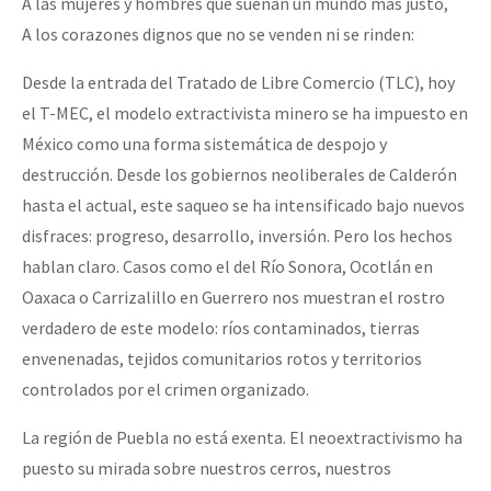
A las mujeres y hombres que sueñan un mundo más justo,
Fotorreportaje
A los corazones dignos que no se venden ni se rinden:
Video
Desde la entrada del Tratado de Libre Comercio (TLC), hoy
Otras secciones
el T-MEC, el modelo extractivista minero se ha impuesto en
México como una forma sistemática de despojo y
Semillero Guerra contra la Humanidad. (Las poblaciones y
destrucción. Desde los gobiernos neoliberales de Calderón
la naturaleza bajo asedio)
hasta el actual, este saqueo se ha intensificado bajo nuevos
Libros para descargar
disfraces: progreso, desarrollo, inversión. Pero los hechos
hablan claro. Casos como el del Río Sonora, Ocotlán en
Medios Libres
Oaxaca o Carrizalillo en Guerrero nos muestran el rostro
COVID-19
verdadero de este modelo: ríos contaminados, tierras
Eventos
envenenadas, tejidos comunitarios rotos y territorios
controlados por el crimen organizado.
Contacto
La región de Puebla no está exenta. El neoextractivismo ha
puesto su mirada sobre nuestros cerros, nuestros