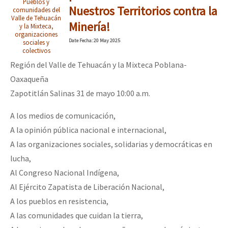
Pueblos y
Mundo
Nuestros Territorios contra la
comunidades del
Valle de Tehuacán
Minería!
EZLN
y la Mixteca,
organizaciones
Dia 1: Encontro “Guerra contra a Humanidade”
Date
Fecha
: 20 May 2025
sociales y
La Sexta
colectivos
Región del Valle de Tehuacán y la Mixteca Poblana-
AutonomÍa y Resistencia
Oaxaqueña
[CDMX – 20 julio] Jornadas globales por la libertad de Jesús Pláci
Megaproyectos
Zapotitlán Salinas 31 de mayo 10:00 a.m.
Migración
A los medios de comunicación,
Presos
“Sonhando a Terra do Bem Virá” se publica no Estado Espanhol
A la opinión pública nacional e internacional,
Mujeres
A las organizaciones sociales, solidarias y democráticas en
lucha,
Niñxs
Se o México sabe, que o mundo saiba! Nossas lutas pela memória, a
Al Congreso Nacional Indígena,
ETIQUETAS
Al Ejército Zapatista de Liberación Nacional,
A los pueblos en resistencia,
MULTIMEDIA
[25 abr – CDMX] Tokín por el CNI: 30 años de Resistencia y Rebeldí
A las comunidades que cuidan la tierra,
Audio