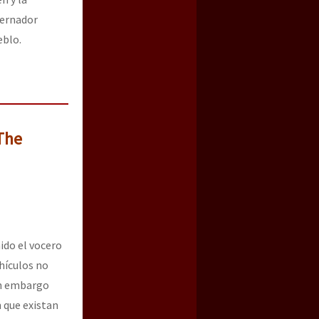
bernador
eblo.
The
ido el vocero
ehículos no
sin embargo
 que existan