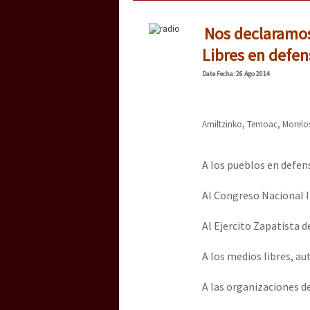
Nos declaramos
Libres en defen
Date
Fecha
: 26 Ago 2014
Amiltzinko, Temoac, Morelos
A los pueblos en defens
Al Congreso Nacional 
Al Ejercito Zapatista d
A los medios libres, 
A las organizaciones d