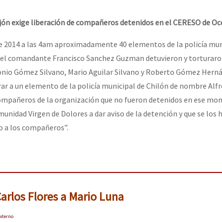
erra contra a Humanidade”
jón exige liberación de compañeros detenidos en el CERESO de O
erra contra a Humanidad”
e 2014 a las 4am aproximadamente 40 elementos de la policía mun
del comandante Francisco Sanchez Guzman detuvieron y torturaro
io Gómez Silvano, Mario Aguilar Silvano y Roberto Gómez Hern
ra contra a Humanidade”
ar a un elemento de la policía municipal de Chilón de nombre Alf
compañeros de la organización que no fueron detenidos en ese m
munidad Virgen de Dolores a dar aviso de la detención y que se los 
das globales por la libertad de Jesús Plácido Galindo y el alto a l
 a los compañeros”.
Bem Virá” se publica no Estado Espanhol
arlos Flores a Mario Luna
o mundo saiba! Nossas lutas pela memória, a justiça e a dignidade
xterno