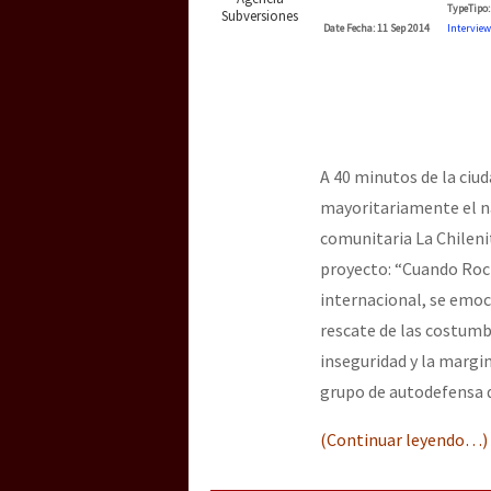
Type
Tipo
:
Subversiones
Date
Fecha
: 11 Sep 2014
Interview
A 40 minutos de la ciu
mayoritariamente el náh
comunitaria La Chileni
proyecto: “Cuando Roc
internacional, se emoc
rescate de las costumb
inseguridad y la margi
grupo de autodefensa 
(Continuar leyendo…)