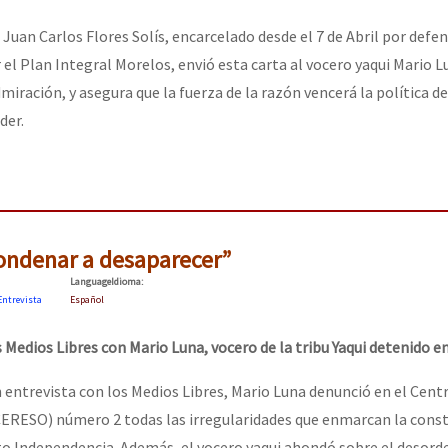
Juan Carlos Flores Solís, encarcelado desde el 7 de Abril por defen
or el CNI: 30 años de Resistencia y Rebeldía
 el Plan Integral Morelos, envió esta carta al vocero yaqui Mario Lu
miración, y asegura que la fuerza de la razón vencerá la política d
der.
ondenar a desaparecer”
Language
Idioma
:
Entrevista
Español
s Medios Libres con Mario Luna, vocero de la tribu Yaqui detenido e
 entrevista con los Medios Libres, Mario Luna denunció en el Cent
ERESO) número 2 todas las irregularidades que enmarcan la const
o Independencia. Además, el vocero yaqui ahondó sobre el desorde