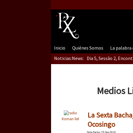
Inicio
Quiénes Somos
La palabra
Noticias:
News:
Dia 5, Sessão 2, Encon
Dia 5, sessão 1, do En
Medios L
Dia 4 – Encontro “Guer
La Sexta Bacha
Koman Ilel
Ocosingo
Date
Fecha
: 25 Sep 2014