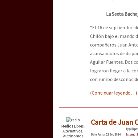
Dia 3 do Encontro “Gu
La Sexta Bacha
Dia 2 do Encontro “Gu
“El 16 de septiembre d
Chilón bajo el mando 
compañeros Juan Anton
Dia 1: Encontro “Guer
acunsandolos de dispar
Aguilar Fuentes. Dos 
lograron llegar a la co
[CDMX – 20 julio] Jorna
con rumbo desconocido
(Continuar leyendo…)
“Sonhando a Terra do 
Carta de Juan C
Medios Libres,
Type
Tipo
:
Se o México sabe, que 
Alternativos,
Date
Fecha
: 22 Sep 2014
External
E
Autónomos