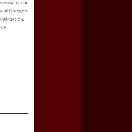
es sociales que
iudad Obregón.
ontinuación,
 de