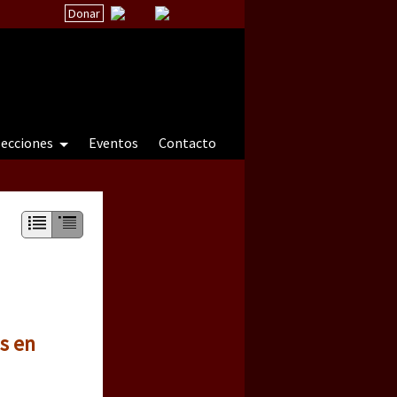
Donar
secciones
Eventos
Contacto
 a natureza sob cerco)
s en