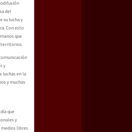
iodifusión
sa del
e su lucha y
ra. Con esto
y manos que
territorios.
e comunicación
s y
 luchas en la
hos y muchas
ldía que
ionales y
 medios libres