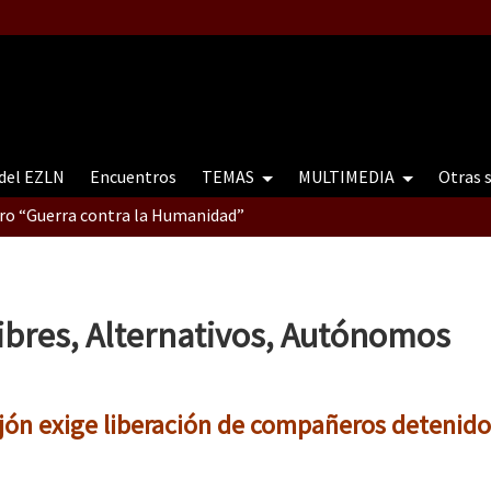
 del EZLN
Encuentros
TEMAS
MULTIMEDIA
Otras 
tro “Guerra contra la Humanidad”
contro “Guerra contra a Humanidade”(As populações e a natureza e
ibres, Alternativos, Autónomos
ra contra a Humanidade” (As populações e a natureza sob cerco)
jón exige liberación de compañeros detenido