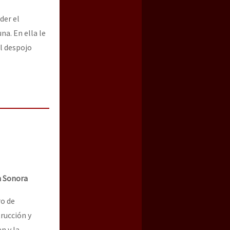
der el
na. En ella le
el despojo
n Sonora
ro de
rucción y
n y la