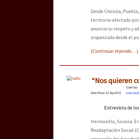
Desde Cholula, Puebla, 
[25 abr – CDMX] Tokín p
territorio afectado por
anuncia su respeto y ad
orquestada desde el po
(Continuar leyendo…)
“Nos quieren c
Type
Tipo
:
Date
Fecha
: 22 Sep 2014
Interview
Entrevista de lo
Hermosillo, Sonora. En
Readaptación Social (C
operación del Acueduct