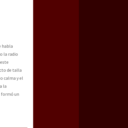
e habla
o la radio
 este
to de talla
o calma y el
a la
e formó un