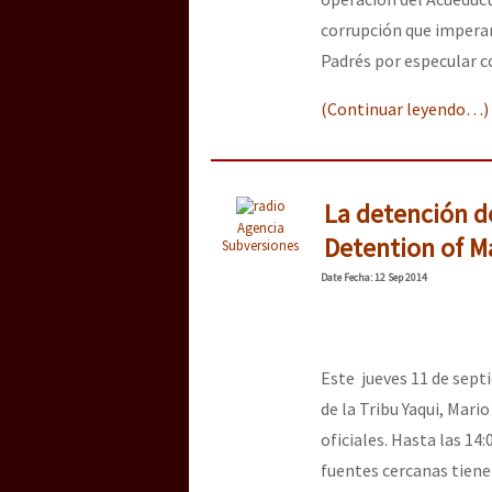
corrupción que imperan
Padrés por especular co
(Continuar leyendo…)
La detención de
Agencia
Detention of Ma
Subversiones
Date
Fecha
: 12 Sep 2014
Este jueves 11 de septi
de la Tribu Yaqui, Mari
oficiales. Hasta las 14
fuentes cercanas tiene