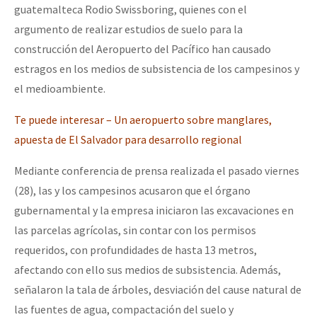
guatemalteca Rodio Swissboring, quienes con el
Fotorreportaje
argumento de realizar estudios de suelo para la
Video
construcción del Aeropuerto del Pacífico han causado
estragos en los medios de subsistencia de los campesinos y
Otras secciones
el medioambiente.
Semillero Guerra contra la Humanidad. (Las poblaciones y
la naturaleza bajo asedio)
Te puede interesar – Un aeropuerto sobre manglares,
apuesta de El Salvador para desarrollo regional
Libros para descargar
Mediante conferencia de prensa realizada el pasado viernes
Medios Libres
(28), las y los campesinos acusaron que el órgano
COVID-19
gubernamental y la empresa iniciaron las excavaciones en
Eventos
las parcelas agrícolas, sin contar con los permisos
requeridos, con profundidades de hasta 13 metros,
Contacto
afectando con ello sus medios de subsistencia. Además,
señalaron la tala de árboles, desviación del cause natural de
las fuentes de agua, compactación del suelo y