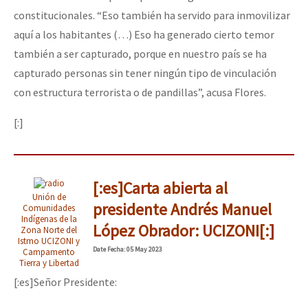
constitucionales. “Eso también ha servido para inmovilizar
aquí a los habitantes (…) Eso ha generado cierto temor
también a ser capturado, porque en nuestro país se ha
capturado personas sin tener ningún tipo de vinculación
con estructura terrorista o de pandillas”, acusa Flores.
[:]
[:es]Carta abierta al
Unión de
presidente Andrés Manuel
Comunidades
Indígenas de la
López Obrador: UCIZONI[:]
Zona Norte del
Istmo UCIZONI y
Date
Fecha
: 05 May 2023
Campamento
Tierra y Libertad
[:es]Señor Presidente: