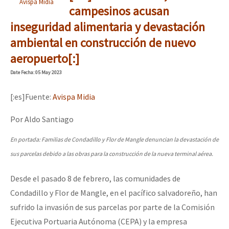
Avispa Midia
Mundo
campesinos acusan
inseguridad alimentaria y devastación
EZLN
ambiental en construcción de nuevo
Dia 1: Encontro “Guerra contra a Humanidade”
La Sexta
aeropuerto[:]
AutonomÍa y Resistencia
Date
Fecha
: 05 May 2023
[CDMX – 20 julio] Jornadas globales por la libertad de Jesús Pláci
Megaproyectos
[:es]Fuente:
Avispa Midia
Migración
Por Aldo Santiago
Presos
“Sonhando a Terra do Bem Virá” se publica no Estado Espanhol
En portada: Familias de Condadillo y Flor de Mangle denuncian la devastación de
Mujeres
sus parcelas debido a las obras para la construcción de la nueva terminal aérea.
Niñxs
Se o México sabe, que o mundo saiba! Nossas lutas pela memória, a
Desde el pasado 8 de febrero, las comunidades de
ETIQUETAS
Condadillo y Flor de Mangle, en el pacífico salvadoreño, han
MULTIMEDIA
sufrido la invasión de sus parcelas por parte de la Comisión
[25 abr – CDMX] Tokín por el CNI: 30 años de Resistencia y Rebeldí
Audio
Ejecutiva Portuaria Autónoma (CEPA) y la empresa