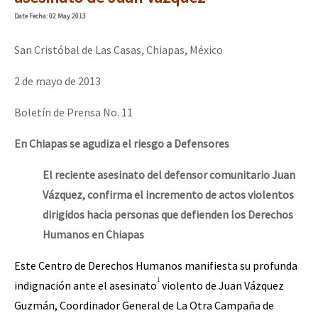
Mundo
Date
Fecha
: 02 May 2013
EZLN
San Cristóbal de Las Casas, Chiapas, México
Dia 2 do Encontro “Guerra contra a Humanidad”
La Sexta
2 de mayo de 2013
AutonomÍa y Resistencia
Boletín de Prensa No. 11
Dia 1: Encontro “Guerra contra a Humanidade”
Megaproyectos
En Chiapas se agudiza el riesgo a Defensores
Migración
Presos
El reciente asesinato del defensor comunitario Juan
[CDMX – 20 julio] Jornadas globales por la libertad de Jesús Pláci
Vázquez, confirma el incremento de actos violentos
Mujeres
dirigidos hacia personas que defienden los Derechos
Niñxs
Humanos en Chiapas
“Sonhando a Terra do Bem Virá” se publica no Estado Espanhol
ETIQUETAS
Este Centro de Derechos Humanos manifiesta su profunda
MULTIMEDIA
1
indignación ante el asesinato
violento de Juan Vázquez
Se o México sabe, que o mundo saiba! Nossas lutas pela memória, a
Guzmán, Coordinador General de La Otra Campaña de
Audio