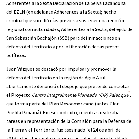
Adherentes a la Sexta Declaración de La Selva Lacandona
Fotorreportaje
del EZLN (en adelante Adherentes a la Sexta); hecho
[25 abr – CDMX] Tokín por el CNI: 30 años de Resistencia y Rebeldí
Video
criminal que sucedió días previos a sostener una reunión
regional con autoridades, Adherentes a la Sexta, del ejido de
Otras secciones
San Sebastián Bachajón (SSB) para definir acciones en
Semillero Guerra contra la Humanidad. (Las poblaciones y
defensa del territorio y por la liberación de sus presos
la naturaleza bajo asedio)
políticos.
Libros para descargar
Juan Vázquez se destacó por impulsar y promover la
Medios Libres
defensa del territorio en la región de Agua Azul,
abiertamente denunció el despojo que pretende concretar
COVID-19
2
el Proyecto
Centro Integralmente Planeado (CIP) Palenque
,
Eventos
que forma parte del Plan Mesoamericano (antes Plan
Contacto
Puebla Panamá). En ese contexto, mientras realizaba
tareas en representación de la Comisión para la Defensa de
la Tierra y el Territorio, fue asesinado (el 24 de abril de
2013) a las afueras de su propia casa ubicada en el poblado