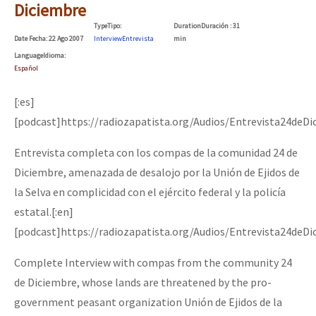
Diciembre
Type
Tipo
:
Duration
Duración
: 31
Date
Fecha
: 22 Ago 2007
Interview
Entrevista
min
Language
Idioma
:
Español
[:es]
[podcast]https://radiozapatista.org/Audios/Entrevista24deDi
Entrevista completa con los compas de la comunidad 24 de
Diciembre, amenazada de desalojo por la Unión de Ejidos de
la Selva en complicidad con el ejército federal y la policía
estatal.[:en]
[podcast]https://radiozapatista.org/Audios/Entrevista24deDi
Complete Interview with compas from the community 24
de Diciembre, whose lands are threatened by the pro-
government peasant organization Unión de Ejidos de la