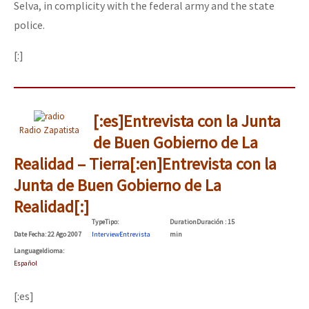
Selva, in complicity with the federal army and the state
police.
[:]
[:es]Entrevista con la Junta
Radio Zapatista
de Buen Gobierno de La
Realidad – Tierra[:en]Entrevista con la
Junta de Buen Gobierno de La
Realidad[:]
Type
Tipo
:
Duration
Duración
: 15
Date
Fecha
: 22 Ago 2007
Interview
Entrevista
min
Language
Idioma
:
Español
[:es]