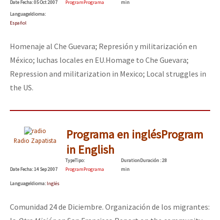
Date
Fecha
: 05 Oct 2007
Program
Programa
min
Mundo
Language
Idioma
:
Español
EZLN
Dia 1: Encontro “Guerra contra a Humanidade”
La Sexta
Homenaje al Che Guevara; Represión y militarización en
México; luchas locales en EU.
Homage to Che Guevara;
AutonomÍa y Resistencia
Repression and militarization in Mexico; Local struggles in
[CDMX – 20 julio] Jornadas globales por la libertad de Jesús Pláci
Megaproyectos
the US.
Migración
Presos
“Sonhando a Terra do Bem Virá” se publica no Estado Espanhol
Programa en inglés
Program
Mujeres
Radio Zapatista
in English
Niñxs
Type
Tipo
:
Duration
Duración
: 28
Se o México sabe, que o mundo saiba! Nossas lutas pela memória, a
Date
Fecha
: 14 Sep 2007
Program
Programa
min
ETIQUETAS
Language
Idioma
:
Inglés
MULTIMEDIA
[25 abr – CDMX] Tokín por el CNI: 30 años de Resistencia y Rebeldí
Comunidad 24 de Diciembre. Organización de los migrantes:
Audio