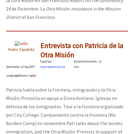
la
Otra Misión
en San Francisco.
Report on the community
Fotorreportaje
24 de Diciembre. La
Otra Misión: resistance in the Mission
District of San Francisco.
Video
Otras secciones
Semillero Guerra contra la Humanidad. (Las poblaciones y
Entrevista con Patricia de la
Radio Zapatista
la naturaleza bajo asedio)
Otra Misión
Libros para descargar
Type
Tipo
:
Duration
Duración
: 11
Date
Fecha
: 13 Sep 2007
Interview
Entrevista
min
Medios Libres
Language
Idioma
:
Inglés
COVID-19
Patricia habla sobre la frontera, inmigración y la Otra
Eventos
Misión. Protesta en apoyo a Elvira Arellano. Iglesias en
defensa de los inmigrantes. Tour a la frontera organizado
Contacto
por City College. Campamento contra la frontera (No
Borders Camp) en noviembre.
Pati talks about the border,
immigration, and the Otra Misión. Protests in support of