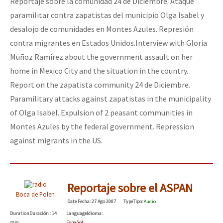
Reportaje sobre la comunidad 24 de Diciembre. Átaque
paramilitar contra zapatistas del municipio Olga Isabel y
desalojo de comunidades en Montes Azules. Represión
contra migrantes en Estados Unidos.
Interview with Gloria
Muñoz Ramírez about the government assault on her
home in Mexico City and the situation in the country.
Report on the zapatista community 24 de Diciembre.
Paramilitary attacks against zapatistas in the municipality
of Olga Isabel. Expulsion of 2 peasant communities in
Montes Azules by the federal government. Repression
against migrants in the US.
Reportaje sobre el ASPAN
Boca de Polen
Date
Fecha
: 27 Ago 2007
Type
Tipo
:
Audio
Duration
Duración
: 14
Language
Idioma
:
min
Español