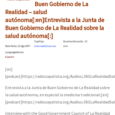
Buen Gobierno de La
Realidad – salud
autónoma[:en]Entrevista a la Junta de
Buen Gobierno de La Realidad sobre la
salud autónoma[:]
Type
Tipo
:
Duration
Duración
: 13
Date
Fecha
: 22 Ago 2007
Interview
Entrevista
min
Language
Idioma
:
Español
[:es]
[podcast]https://radiozapatista.org/Audios/JBGLaRealidadSa
Entrevista a la Junta de Buen Gobierno de La Realidad sobre
la salud autónoma, en especial la medicina tradicional.[:en]
[podcast]https://radiozapatista.org/Audios/JBGLaRealidadSa
Interview with the Good Government Council of La Realidad