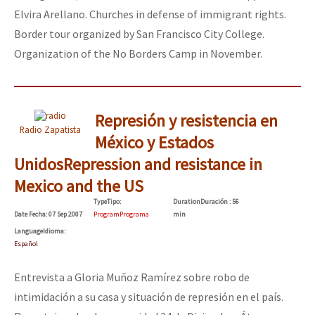
Elvira Arellano. Churches in defense of immigrant rights.
Border tour organized by San Francisco City College.
Organization of the No Borders Camp in November.
Represión y resistencia en
Radio Zapatista
México y Estados
Unidos
Repression and resistance in
Mexico and the US
Type
Tipo
:
Duration
Duración
: 56
Date
Fecha
: 07 Sep 2007
Program
Programa
min
Language
Idioma
:
Español
Entrevista a Gloria Muñoz Ramírez sobre robo de
intimidación a su casa y situación de represión en el país.