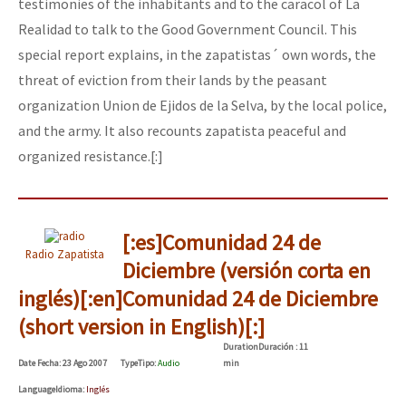
testimonies of the inhabitants and to the caracol of La
Realidad to talk to the Good Government Council. This
special report explains, in the zapatistas´ own words, the
threat of eviction from their lands by the peasant
organization Union de Ejidos de la Selva, by the local police,
and the army. It also recounts zapatista peaceful and
organized resistance.[:]
[:es]Comunidad 24 de
Radio Zapatista
Diciembre (versión corta en
inglés)[:en]Comunidad 24 de Diciembre
(short version in English)[:]
Duration
Duración
: 11
Date
Fecha
: 23 Ago 2007
Type
Tipo
:
Audio
min
Language
Idioma
:
Inglés