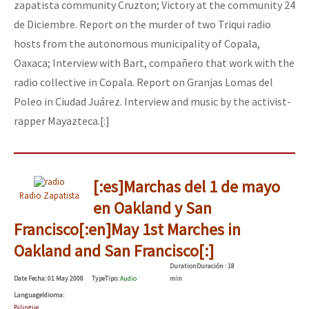
zapatista community Cruzton; Victory at the community 24
de Diciembre. Report on the murder of two Triqui radio
hosts from the autonomous municipality of Copala,
Oaxaca; Interview with Bart, compañero that work with the
radio collective in Copala. Report on Granjas Lomas del
Poleo in Ciudad Juárez. Interview and music by the activist-
rapper Mayazteca.[:]
[:es]Marchas del 1 de mayo
Radio Zapatista
en Oakland y San
Francisco[:en]May 1st Marches in
Oakland and San Francisco[:]
Duration
Duración
: 18
Date
Fecha
: 01 May 2008
Type
Tipo
:
Audio
min
Language
Idioma
:
Bilingüe