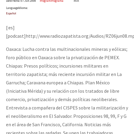
Date
Fecha
: 07 Jun 2008
Program
Programa
min
Fotorreportaje
Language
Idioma
:
Español
Video
[:es]
Otras secciones
[podcast]http://www.radiozapatista.org/Audios/RZ06jun08.m
Semillero Guerra contra la Humanidad. (Las poblaciones y
Oaxaca: Lucha contra las multinacionales mineras y eólicas;
la naturaleza bajo asedio)
foro público en Oaxaca sobre la privatización de PEMEX.
Libros para descargar
Chiapas: Presos políticos; incursiones militares en
Medios Libres
territorio zapatista; más reciente incursión militar en La
Garrucha; Caravana europea a Chiapas. Plan México
COVID-19
(Iniciativa Mérida) y su relación con los tratados de libre
Eventos
comercio, privatización y demás políticas neoliberales.
Entrevista a compañera del CISPES sobre la militarización y
Contacto
el neoliberalismo en El Salvador. Proposiciones 98, 99, F y G
en el área de San Francisco, California. Noticias más
recientes sobre las redadas. Se unen las trabajadoras