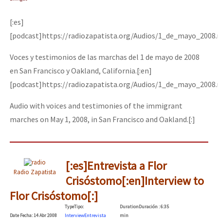
[:es]
[podcast]https://radiozapatista.org/Audios/1_de_mayo_2008
Voces y testimonios de las marchas del 1 de mayo de 2008
en San Francisco y Oakland, California.[:en]
[podcast]https://radiozapatista.org/Audios/1_de_mayo_2008
Audio with voices and testimonies of the immigrant
marches on May 1, 2008, in San Francisco and Oakland.[:]
[:es]Entrevista a Flor
Radio Zapatista
Crisóstomo[:en]Interview to
Flor Crisóstomo[:]
Type
Tipo
:
Duration
Duración
: 6:35
Date
Fecha
: 14 Abr 2008
Interview
Entrevista
min