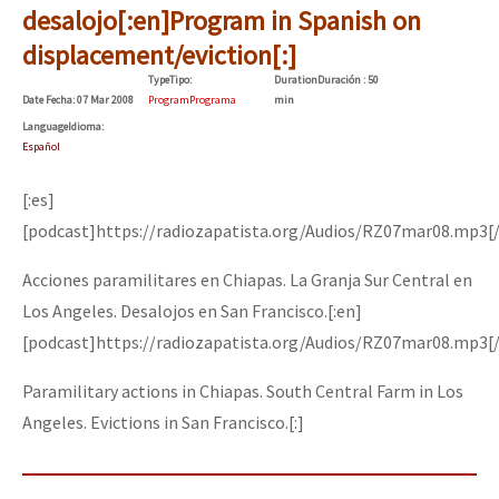
desalojo[:en]Program in Spanish on
displacement/eviction[:]
Type
Tipo
:
Duration
Duración
: 50
Date
Fecha
: 07 Mar 2008
Program
Programa
min
Language
Idioma
:
Español
[:es]
[podcast]https://radiozapatista.org/Audios/RZ07mar08.mp3[
Acciones paramilitares en Chiapas. La Granja Sur Central en
Los Angeles. Desalojos en San Francisco.[:en]
[podcast]https://radiozapatista.org/Audios/RZ07mar08.mp3[
Paramilitary actions in Chiapas. South Central Farm in Los
Angeles. Evictions in San Francisco.[:]