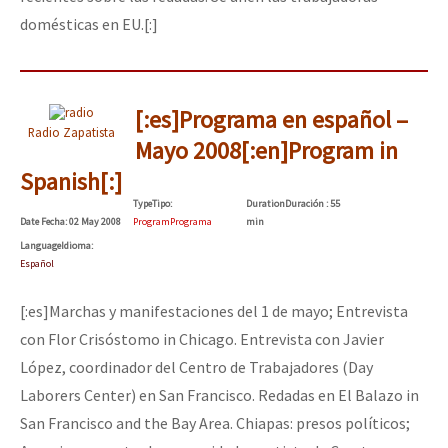
domésticas en EU.[:]
[:es]Programa en español –
Radio Zapatista
Mayo 2008[:en]Program in
Spanish[:]
Type
Tipo
:
Duration
Duración
: 55
Date
Fecha
: 02 May 2008
Program
Programa
min
Language
Idioma
:
Español
[:es]Marchas y manifestaciones del 1 de mayo; Entrevista
con Flor Crisóstomo in Chicago. Entrevista con Javier
López, coordinador del Centro de Trabajadores (Day
Laborers Center) en San Francisco. Redadas en El Balazo in
San Francisco and the Bay Area. Chiapas: presos políticos;