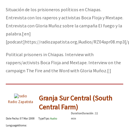
Situación de los prisioneros políticos en Chiapas.
Entrevista con los raperos y activistas Boca Floja y Mextape.
Entrevista con Gloria Muñoz sobre la campaña El fuego y la
palabra.[:en]
[podcast]https://radiozapatista.org/Audios/RZ04apr08.mp3[/
Political prisoners in Chiapas. Interview with
rappers/activists Boca Floja and Mextape. Interview on the
campaign The Fire and the Word with Gloria Muñoz.[:]
Granja Sur Central (South
Radio Zapatista
Central Farm)
Duration
Duración
: 11
Date
Fecha
: 07 Mar 2008
Type
Tipo
:
Audio
min
Language
Idioma
: