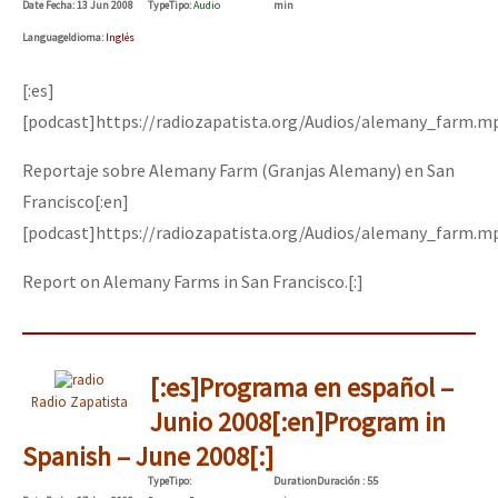
Date
Fecha
: 13 Jun 2008
Type
Tipo
:
Audio
min
Mundo
Language
Idioma
:
Inglés
EZLN
[:es]
Dia 1: Encontro “Guerra contra a Humanidade”
La Sexta
[podcast]https://radiozapatista.org/Audios/alemany_farm.m
AutonomÍa y Resistencia
Reportaje sobre Alemany Farm (Granjas Alemany) en San
[CDMX – 20 julio] Jornadas globales por la libertad de Jesús Pláci
Megaproyectos
Francisco[:en]
Migración
[podcast]https://radiozapatista.org/Audios/alemany_farm.m
Presos
“Sonhando a Terra do Bem Virá” se publica no Estado Espanhol
Report on Alemany Farms in San Francisco.[:]
Mujeres
Niñxs
Se o México sabe, que o mundo saiba! Nossas lutas pela memória, a
[:es]Programa en español –
ETIQUETAS
Radio Zapatista
Junio 2008[:en]Program in
MULTIMEDIA
Spanish – June 2008[:]
[25 abr – CDMX] Tokín por el CNI: 30 años de Resistencia y Rebeldí
Audio
Type
Tipo
:
Duration
Duración
: 55