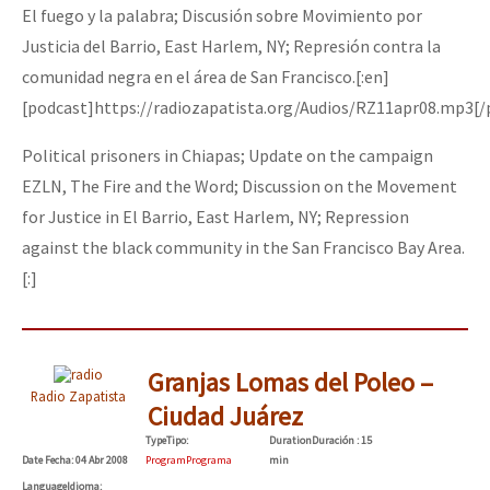
El fuego y la palabra; Discusión sobre Movimiento por
Justicia del Barrio, East Harlem, NY; Represión contra la
comunidad negra en el área de San Francisco.[:en]
[podcast]https://radiozapatista.org/Audios/RZ11apr08.mp3[/
Political prisoners in Chiapas; Update on the campaign
EZLN, The Fire and the Word; Discussion on the Movement
for Justice in El Barrio, East Harlem, NY; Repression
against the black community in the San Francisco Bay Area.
[:]
Granjas Lomas del Poleo –
Radio Zapatista
Ciudad Juárez
Type
Tipo
:
Duration
Duración
: 15
Date
Fecha
: 04 Abr 2008
Program
Programa
min
Language
Idioma
: