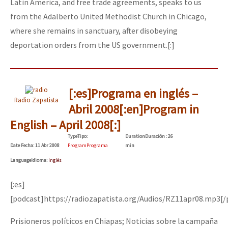
Latin America, and free trade agreements, speaks to us
from the Adalberto United Methodist Church in Chicago,
where she remains in sanctuary, after disobeying
deportation orders from the US government.[:]
[:es]Programa en inglés –
Radio Zapatista
Abril 2008[:en]Program in
English – April 2008[:]
Type
Tipo
:
Duration
Duración
: 26
Date
Fecha
: 11 Abr 2008
Program
Programa
min
Language
Idioma
:
Inglés
[:es]
[podcast]https://radiozapatista.org/Audios/RZ11apr08.mp3[/
Prisioneros políticos en Chiapas; Noticias sobre la campaña