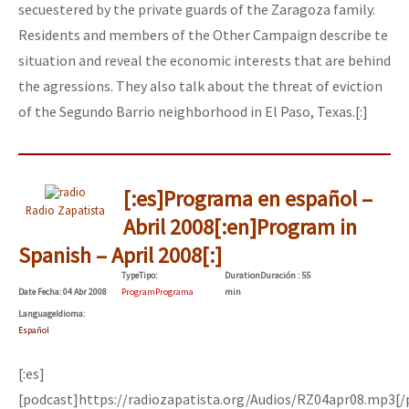
secuestered by the private guards of the Zaragoza family.
Residents and members of the Other Campaign describe te
situation and reveal the economic interests that are behind
the agressions. They also talk about the threat of eviction
of the Segundo Barrio neighborhood in El Paso, Texas.[:]
[:es]Programa en español –
Radio Zapatista
Abril 2008[:en]Program in
Spanish – April 2008[:]
Type
Tipo
:
Duration
Duración
: 55
Date
Fecha
: 04 Abr 2008
Program
Programa
min
Language
Idioma
:
Español
[:es]
[podcast]https://radiozapatista.org/Audios/RZ04apr08.mp3[/