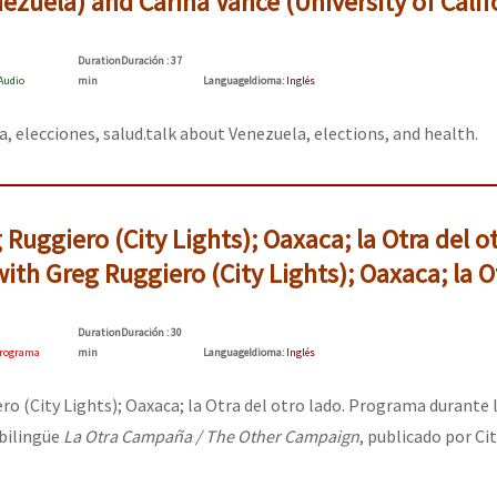
nezuela) and Carina Vance (University of Calif
erra contra a Humanidade”
Duration
Duración
: 37
Audio
min
Language
Idioma
:
Inglés
erra contra a Humanidad”
, elecciones, salud.
talk about Venezuela, elections, and health.
ra contra a Humanidade”
 Ruggiero (City Lights); Oaxaca; la Otra del o
ith Greg Ruggiero (City Lights); Oaxaca; la O
das globales por la libertad de Jesús Plácido Galindo y el alto a l
Duration
Duración
: 30
rograma
min
Language
Idioma
:
Inglés
Bem Virá” se publica no Estado Espanhol
ro (City Lights); Oaxaca; la Otra del otro lado. Programa durante 
 bilingüe
La Otra Campaña / The Other Campaign
, publicado por Ci
o mundo saiba! Nossas lutas pela memória, a justiça e a dignidade