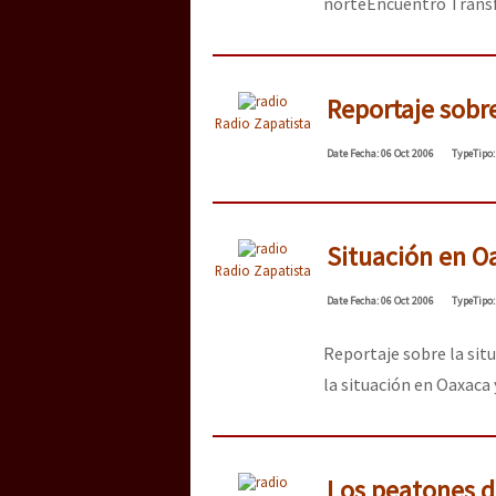
norte
Encuentro Transf
Reportaje sobre
Radio Zapatista
Date
Fecha
: 06 Oct 2006
Type
Tipo
Situación en O
Radio Zapatista
Date
Fecha
: 06 Oct 2006
Type
Tipo
Reportaje sobre la sit
la situación en Oaxaca
Los peatones de