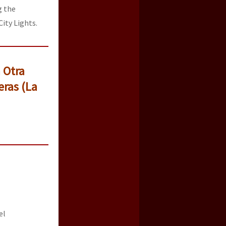
g the
City Lights.
 Otra
eras (La
el