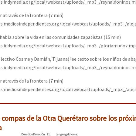
pas.indymedia.org/local/webcast/uploads/_mp3_/reynaldoninos.m
 através de la frontera (7 min)
pas.mediosindependientes.org/local/webcast/uploads/_mp3_/alej
abla sobre la vida en las comunidades zapatistas (15 min)
pas.indymedia.org/local/webcast/uploads/_mp3_/gloriamunoz.mp
ectivo Cosme y Damián, Tijuana) lee texto sobre los niños de abaj
pas.indymedia.org/local/webcast/uploads/_mp3_/reynaldoninos.m
 através de la frontera (7 min)
pas.mediosindependientes.org/local/webcast/uploads/_mp3_/alej
s compas de la Otra Querétaro sobre los próx
a
Duration
Duración
: 21
Language
Idioma
: