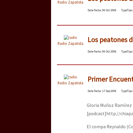
Radio Zapatista
Date
Fecha
: 06 Oct 2006
Type
Tipo
Los peatones de
Radio Zapatista
Date
Fecha
: 06 Oct 2006
Type
Tipo
Primer Encuent
Radio Zapatista
Date
Fecha
: 17 Sep 2006
Type
Tipo
Gloria Muñoz Ramírez h
[podcast]http://chia
El compa Reynaldo (Col