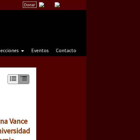
Donar
secciones
Eventos
Contacto
 a natureza sob cerco)
ina Vance
niversidad