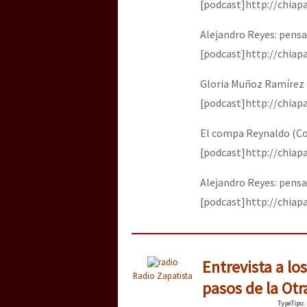
[podcast]http://chia
Alejandro Reyes: pensar
[podcast]http://chia
Gloria Muñoz Ramírez h
[podcast]http://chia
El compa Reynaldo (Col
[podcast]http://chia
Alejandro Reyes: pensar
[podcast]http://chia
Entrevista a lo
Radio Zapatista
pasos de la Otr
Type
Tipo
: