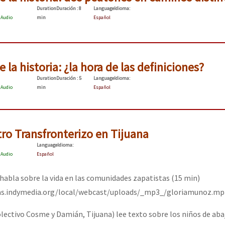
Duration
Duración
: 8
Language
Idioma
:
:
Audio
min
Español
 la historia: ¿la hora de las definiciones?
Duration
Duración
: 5
Language
Idioma
:
:
Audio
min
Español
ro Transfronterizo en Tijuana
Language
Idioma
:
:
Audio
Español
abla sobre la vida en las comunidades zapatistas (15 min)
pas.indymedia.org/local/webcast/uploads/_mp3_/gloriamunoz.mp
ectivo Cosme y Damián, Tijuana) lee texto sobre los niños de abaj