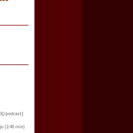
3[/podcast]
o (2:40 min)