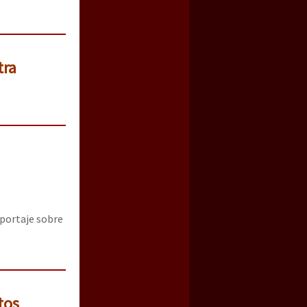
tra
portaje sobre
tos