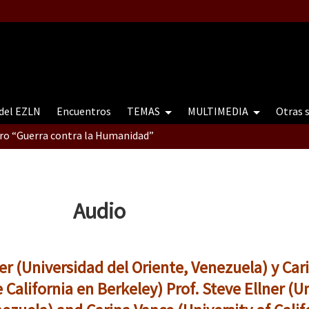
 del EZLN
Encuentros
TEMAS
MULTIMEDIA
Otras 
tro “Guerra contra la Humanidad”
contro “Guerra contra a Humanidade”(As populações e a natureza e
Audio
ra contra a Humanidade” (As populações e a natureza sob cerco)
ner (Universidad del Oriente, Venezuela) y Car
 California en Berkeley)
Prof. Steve Ellner (U