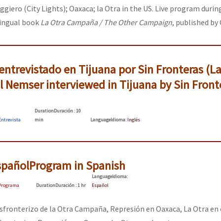
giero (City Lights); Oaxaca; la Otra in the US. Live program durin
lingual book
La Otra Campaña / The Other Campaign
, published by 
or el CNI: 30 años de Resistencia y Rebeldía
ntrevistado en Tijuana por Sin Fronteras (La
l Nemser interviewed in Tijuana by Sin Front
Duration
Duración
: 10
Entrevista
min
Language
Idioma
:
Inglés
spañol
Program in Spanish
Language
Idioma
:
Programa
Duration
Duración
: 1 hr
Español
fronterizo de la Otra Campaña, Represión en Oaxaca, La Otra en 