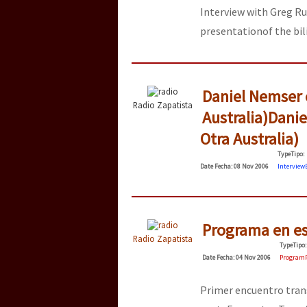
Interview with Greg Rug
presentationof the bi
[25 abr – CDMX] Tokín p
Daniel Nemser e
Radio Zapatista
Australia)
Danie
Otra Australia)
Type
Tipo
:
Date
Fecha
: 08 Nov 2006
Interview
Programa en e
Radio Zapatista
Type
Tipo
:
Date
Fecha
: 04 Nov 2006
Program
Primer encuentro trans