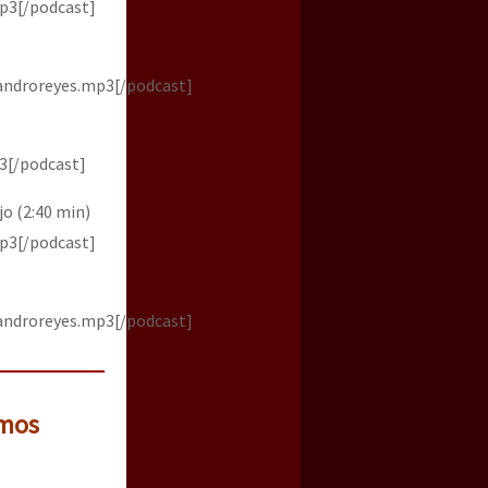
p3[/podcast]
androreyes.mp3[/podcast]
3[/podcast]
o (2:40 min)
p3[/podcast]
androreyes.mp3[/podcast]
imos