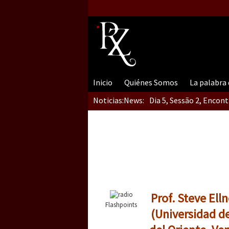
Inicio
Quiénes Somos
La palabra
Noticias:
News:
Dia 5, Sessão 2, Encon
Dia 5, sessão 1, do En
Dia 4 – Encontro “Guer
Prof. Steve Ell
Flashpoints
(Universidad de