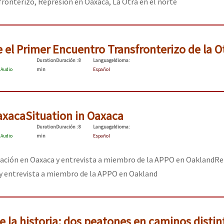
ronterizo, Represión en Oaxaca, La Otra en el norte
 el Primer Encuentro Transfronterizo de la O
Duration
Duración
: 8
Language
Idioma
:
:
Audio
min
Español
axaca
Situation in Oaxaca
Duration
Duración
: 8
Language
Idioma
:
:
Audio
min
Español
uación en Oaxaca y entrevista a miembro de la APPO en Oakland
Re
 y entrevista a miembro de la APPO en Oakland
 la historia: dos peatones en caminos distin