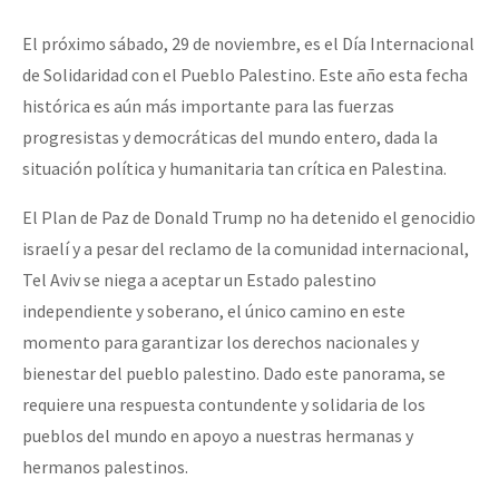
Mundo
El próximo sábado, 29 de noviembre, es el Día Internacional
EZLN
de Solidaridad con el Pueblo Palestino. Este año esta fecha
Dia 1: Encontro “Guerra contra a Humanidade”
La Sexta
histórica es aún más importante para las fuerzas
progresistas y democráticas del mundo entero, dada la
AutonomÍa y Resistencia
situación política y humanitaria tan crítica en Palestina.
[CDMX – 20 julio] Jornadas globales por la libertad de Jesús Pláci
Megaproyectos
El Plan de Paz de Donald Trump no ha detenido el genocidio
Migración
israelí y a pesar del reclamo de la comunidad internacional,
Presos
“Sonhando a Terra do Bem Virá” se publica no Estado Espanhol
Tel Aviv se niega a aceptar un Estado palestino
independiente y soberano, el único camino en este
Mujeres
momento para garantizar los derechos nacionales y
Niñxs
bienestar del pueblo palestino. Dado este panorama, se
Se o México sabe, que o mundo saiba! Nossas lutas pela memória, a
ETIQUETAS
requiere una respuesta contundente y solidaria de los
pueblos del mundo en apoyo a nuestras hermanas y
MULTIMEDIA
hermanos palestinos.
[25 abr – CDMX] Tokín por el CNI: 30 años de Resistencia y Rebeldí
Audio