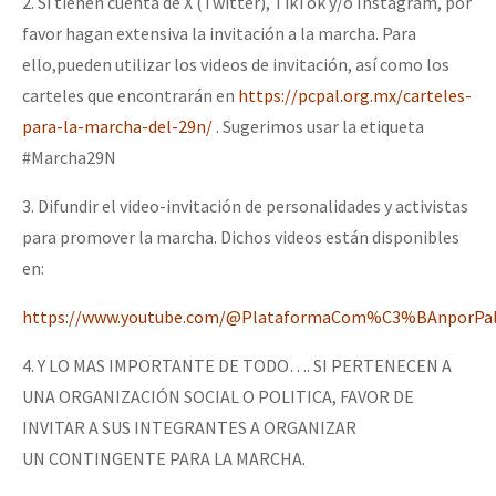
2. Si tienen cuenta de X (Twitter), TikTok y/o Instagram, por
favor hagan extensiva la invitación a la marcha. Para
ello,pueden utilizar los videos de invitación, así como los
carteles que encontrarán en
https://pcpal.org.mx/carteles-
para-la-marcha-del-29n/
. Sugerimos usar la etiqueta
#Marcha29N
3. Difundir el video-invitación de personalidades y activistas
para promover la marcha. Dichos videos están disponibles
en:
https://www.youtube.com/@PlataformaCom%C3%BAnporPale
4. Y LO MAS IMPORTANTE DE TODO…. SI PERTENECEN A
UNA ORGANIZACIÓN SOCIAL O POLITICA, FAVOR DE
INVITAR A SUS INTEGRANTES A ORGANIZAR
UN CONTINGENTE PARA LA MARCHA.