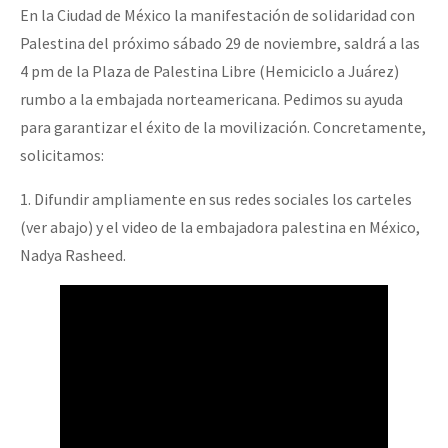
En la Ciudad de México la manifestación de solidaridad con
Fotorreportaje
Palestina del próximo sábado 29 de noviembre, saldrá a las
Video
4 pm de la Plaza de Palestina Libre (Hemiciclo a Juárez)
rumbo a la embajada norteamericana. Pedimos su ayuda
Otras secciones
para garantizar el éxito de la movilización. Concretamente,
Semillero Guerra contra la Humanidad. (Las poblaciones y
solicitamos:
la naturaleza bajo asedio)
1. Difundir ampliamente en sus redes sociales los carteles
Libros para descargar
(ver abajo) y el video de la embajadora palestina en México,
Medios Libres
Nadya Rasheed.
COVID-19
Eventos
Contacto