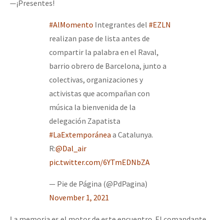
—¡Presentes!
#AlMomento
Integrantes del
#EZLN
realizan pase de lista antes de
compartir la palabra en el Raval,
barrio obrero de Barcelona, junto a
colectivas, organizaciones y
activistas que acompañan con
música la bienvenida de la
delegación Zapatista
#LaExtemporánea
a Catalunya.
R:
@Dal_air
pic.twitter.com/6YTmEDNbZA
— Pie de Página (@PdPagina)
November 1, 2021
La memoria es el motor de este encuentro. El comandante