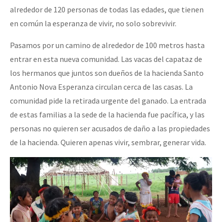
alrededor de 120 personas de todas las edades, que tienen
Fotorreportaje
en común la esperanza de vivir, no solo sobrevivir.
Video
Pasamos por un camino de alrededor de 100 metros hasta
Otras secciones
entrar en esta nueva comunidad. Las vacas del capataz de
Semillero Guerra contra la Humanidad. (Las poblaciones y
los hermanos que juntos son dueños de la hacienda Santo
la naturaleza bajo asedio)
Antonio Nova Esperanza circulan cerca de las casas. La
comunidad pide la retirada urgente del ganado. La entrada
Libros para descargar
de estas familias a la sede de la hacienda fue pacífica, y las
Medios Libres
personas no quieren ser acusados de daño a las propiedades
COVID-19
de la hacienda. Quieren apenas vivir, sembrar, generar vida.
Eventos
Contacto