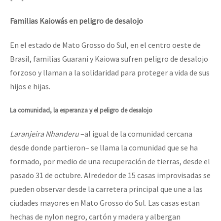
Mundo
Familias Kaiowás en peligro de desalojo
EZLN
Dia 1: Encontro “Guerra contra a Humanidade”
La Sexta
En el estado de Mato Grosso do Sul, en el centro oeste de
Brasil, familias Guarani y Kaiowa sufren peligro de desalojo
AutonomÍa y Resistencia
forzoso y llaman a la solidaridad para proteger a vida de sus
[CDMX – 20 julio] Jornadas globales por la libertad de Jesús Pláci
Megaproyectos
hijos e hijas.
Migración
La comunidad, la esperanza y el peligro de desalojo
Presos
“Sonhando a Terra do Bem Virá” se publica no Estado Espanhol
Laranjeira Nhanderu
–al igual de la comunidad cercana
Mujeres
desde donde partieron– se llama la comunidad que se ha
Niñxs
formado, por medio de una recuperación de tierras, desde el
Se o México sabe, que o mundo saiba! Nossas lutas pela memória, a
pasado 31 de octubre. Alrededor de 15 casas improvisadas se
ETIQUETAS
pueden observar desde la carretera principal que une a las
MULTIMEDIA
ciudades mayores en Mato Grosso do Sul. Las casas estan
[25 abr – CDMX] Tokín por el CNI: 30 años de Resistencia y Rebeldí
Audio
hechas de nylon negro, cartón y madera y albergan