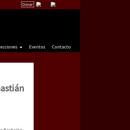
Donar
secciones
Eventos
Contacto
 a natureza sob cerco)
astián
án Bachajón,