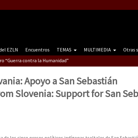
 del EZLN
Encuentros
TEMAS
MULTIMEDIA
Otras 
tro “Guerra contra la Humanidad”
vania: Apoyo a San Sebastián
contro “Guerra contra a Humanidade”(As populações e a natureza e
rom Slovenia: Support for San Seb
ra contra a Humanidade” (As populações e a natureza sob cerco)
a de los cinco presos políticos indígenas tseltales de San Sebasti