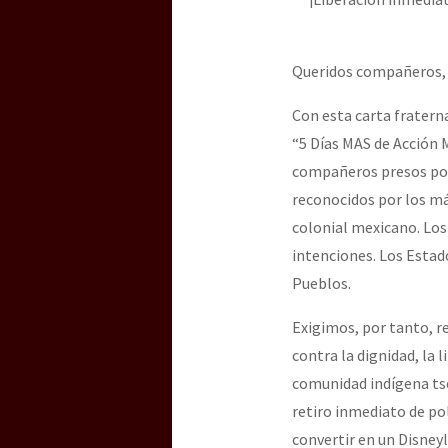
Dia 3 do Encontro “Gu
Queridos compañeros,
Dia 2 do Encontro “Gu
Con esta carta fratern
“5 Días MAS de Acción M
compañeros presos por 
Dia 1: Encontro “Guer
reconocidos por los m
colonial mexicano. Lo
intenciones. Los Estad
[CDMX – 20 julio] Jorna
Pueblos.
Exigimos, por tanto, re
“Sonhando a Terra do 
contra la dignidad, la 
comunidad indígena tse
retiro inmediato de pol
Se o México sabe, que 
convertir en un Disneyl