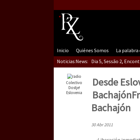
Inicio
Quiénes Somos
La palabra
Noticias:
News:
Dia 5, Sessão 2, Encon
Desde Eslo
Colectivo
Dia 5, sessão 1, do En
Dostje!
Bachajón
F
Eslovenia
Bachajón
Dia 4 – Encontro “Guer
30 Abr 2011
¡Liberación inmediat