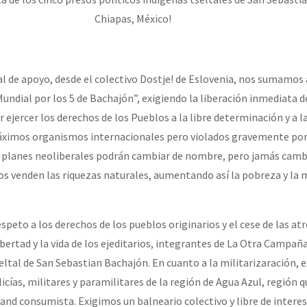
erra contra a Humanidade”
Chiapas, México!
erra contra a Humanidad”
al de apoyo, desde el colectivo Dostje! de Eslovenia, nos sumamos
undial por los 5 de Bachajón”, exigiendo la liberación inmediata d
ejercer los derechos de los Pueblos a la libre determinación y a 
ra contra a Humanidade”
áximos organismos internacionales pero violados gravemente por
s planes neoliberales podrán cambiar de nombre, pero jamás camb
os venden las riquezas naturales, aumentando así la pobreza y la m
das globales por la libertad de Jesús Plácido Galindo y el alto a l
speto a los derechos de los pueblos originarios y el cese de las at
Bem Virá” se publica no Estado Espanhol
libertad y la vida de los ejeditarios, integrantes de La Otra Campaña
ltal de San Sebastian Bachajón. En cuanto a la militarizaración, 
icías, militares y paramilitares de la región de Agua Azul, región
o mundo saiba! Nossas lutas pela memória, a justiça e a dignidade
and consumista. Exigimos un balneario colectivo y libre de interes