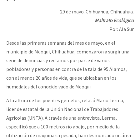
Mundo
29 de mayo. Chihuahua, Chihuahua.
EZLN
Maltrato Ecológico
Dia 2 do Encontro “Guerra contra a Humanidad”
La Sexta
Por: Ala Sur
AutonomÍa y Resistencia
Desde las primeras semanas del mes de mayo, en el
municipio de Meoqui, Chihuahua, comenzaron a surgir una
Dia 1: Encontro “Guerra contra a Humanidade”
Megaproyectos
serie de denuncias y reclamos por parte de varios
Migración
pobladores y personas en contra de la tala de 95 Álamos,
Presos
con al menos 20 años de vida, que se ubicaban en los
[CDMX – 20 julio] Jornadas globales por la libertad de Jesús Pláci
humedales del conocido vado de Meoqui.
Mujeres
Niñxs
A la altura de los puentes gemelos, relató Mario Lerma,
“Sonhando a Terra do Bem Virá” se publica no Estado Espanhol
líder de estatal de la Unión Nacional de Trabajadores
ETIQUETAS
Agrícolas (UNTA). A través de una entrevista, Lerma,
MULTIMEDIA
especificó que a 100 metros río abajo, por medio de la
Se o México sabe, que o mundo saiba! Nossas lutas pela memória, a
Audio
utilización de maquinaria pesada, han desmontado un área