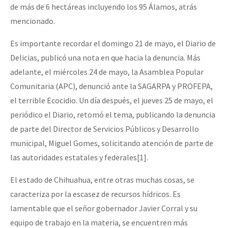
de más de 6 hectáreas incluyendo los 95 Álamos, atrás
Fotorreportaje
mencionado.
[25 abr – CDMX] Tokín por el CNI: 30 años de Resistencia y Rebeldí
Video
Es importante recordar el domingo 21 de mayo, el Diario de
Otras secciones
Delicias, publicó una nota en que hacia la denuncia. Más
Semillero Guerra contra la Humanidad. (Las poblaciones y
adelante, el miércoles 24 de mayo, la Asamblea Popular
la naturaleza bajo asedio)
Comunitaria (APC), denunció ante la SAGARPA y PROFEPA,
el terrible Ecocidio. Un día después, el jueves 25 de mayo, el
Libros para descargar
periódico el Diario, retomó el tema, publicando la denuncia
Medios Libres
de parte del Director de Servicios Públicos y Desarrollo
municipal, Miguel Gomes, solicitando atención de parte de
COVID-19
las autoridades estatales y federales[1].
Eventos
El estado de Chihuahua, entre otras muchas cosas, se
Contacto
caracteriza por la escasez de recursos hídricos. Es
lamentable que el señor gobernador Javier Corral y su
equipo de trabajo en la materia, se encuentren más