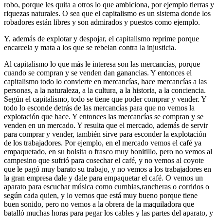
robo, porque les quita a otros lo que ambiciona, por ejemplo tierras y
riquezas naturales. O sea que el capitalismo es un sistema donde los
robadores están libres y son admirados y puestos como ejemplo.
Y, además de explotar y despojar, el capitalismo reprime porque
encarcela y mata a los que se rebelan contra la injusticia.
Al capitalismo lo que más le interesa son las mercancías, porque
cuando se compran y se venden dan ganancias. Y entonces el
capitalismo todo lo convierte en mercancías, hace mercancías a las
personas, a la naturaleza, a la cultura, a la historia, a la conciencia.
Según el capitalismo, todo se tiene que poder comprar y vender. Y
todo lo esconde detrás de las mercancías para que no vemos la
explotación que hace. Y entonces las mercancías se compran y se
venden en un mercado. Y resulta que el mercado, además de servir
para comprar y vender, también sirve para esconder la explotación
de los trabajadores. Por ejemplo, en el mercado vemos el café ya
empaquetado, en su bolsita o frasco muy bonitillo, pero no vemos al
campesino que sufrió para cosechar el café, y no vemos al coyote
que le pagó muy barato su trabajo, y no vemos a los trabajadores en
la gran empresa dale y dale para empaquetar el café. O vemos un
aparato para escuchar música como cumbias,rancheras o corridos o
según cada quien, y lo vemos que está muy bueno porque tiene
buen sonido, pero no vemos a la obrera de la maquiladora que
batalló muchas horas para pegar los cables y las partes del aparato, y