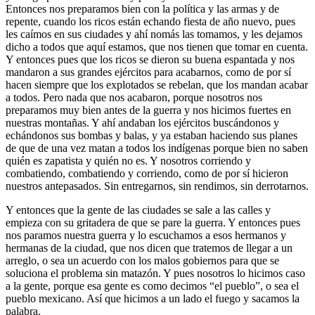
Entonces nos preparamos bien con la política y las armas y de
repente, cuando los ricos están echando fiesta de año nuevo, pues
les caímos en sus ciudades y ahí nomás las tomamos, y les dejamos
dicho a todos que aquí estamos, que nos tienen que tomar en cuenta.
Y entonces pues que los ricos se dieron su buena espantada y nos
mandaron a sus grandes ejércitos para acabarnos, como de por sí
hacen siempre que los explotados se rebelan, que los mandan acabar
a todos. Pero nada que nos acabaron, porque nosotros nos
preparamos muy bien antes de la guerra y nos hicimos fuertes en
nuestras montañas. Y ahí andaban los ejércitos buscándonos y
echándonos sus bombas y balas, y ya estaban haciendo sus planes
de que de una vez matan a todos los indígenas porque bien no saben
quién es zapatista y quién no es. Y nosotros corriendo y
combatiendo, combatiendo y corriendo, como de por sí hicieron
nuestros antepasados. Sin entregarnos, sin rendimos, sin derrotarnos.
Y entonces que la gente de las ciudades se sale a las calles y
empieza con su gritadera de que se pare la guerra. Y entonces pues
nos paramos nuestra guerra y lo escuchamos a esos hermanos y
hermanas de la ciudad, que nos dicen que tratemos de llegar a un
arreglo, o sea un acuerdo con los malos gobiernos para que se
soluciona el problema sin matazón. Y pues nosotros lo hicimos caso
a la gente, porque esa gente es como decimos “el pueblo”, o sea el
pueblo mexicano. Así que hicimos a un lado el fuego y sacamos la
palabra.