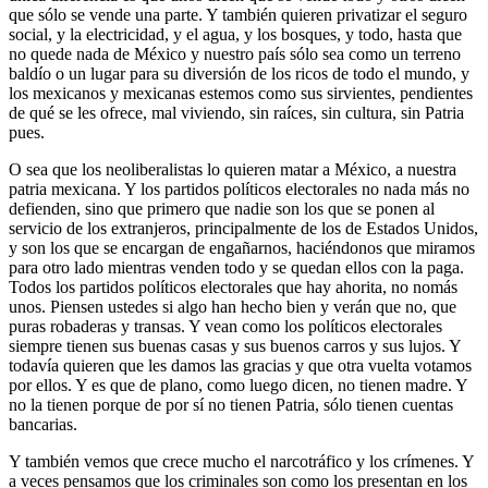
que sólo se vende una parte. Y también quieren privatizar el seguro
social, y la electricidad, y el agua, y los bosques, y todo, hasta que
no quede nada de México y nuestro país sólo sea como un terreno
baldío o un lugar para su diversión de los ricos de todo el mundo, y
los mexicanos y mexicanas estemos como sus sirvientes, pendientes
de qué se les ofrece, mal viviendo, sin raíces, sin cultura, sin Patria
pues.
O sea que los neoliberalistas lo quieren matar a México, a nuestra
patria mexicana. Y los partidos políticos electorales no nada más no
defienden, sino que primero que nadie son los que se ponen al
servicio de los extranjeros, principalmente de los de Estados Unidos,
y son los que se encargan de engañarnos, haciéndonos que miramos
para otro lado mientras venden todo y se quedan ellos con la paga.
Todos los partidos políticos electorales que hay ahorita, no nomás
unos. Piensen ustedes si algo han hecho bien y verán que no, que
puras robaderas y transas. Y vean como los políticos electorales
siempre tienen sus buenas casas y sus buenos carros y sus lujos. Y
todavía quieren que les damos las gracias y que otra vuelta votamos
por ellos. Y es que de plano, como luego dicen, no tienen madre. Y
no la tienen porque de por sí no tienen Patria, sólo tienen cuentas
bancarias.
Y también vemos que crece mucho el narcotráfico y los crímenes. Y
a veces pensamos que los criminales son como los presentan en los