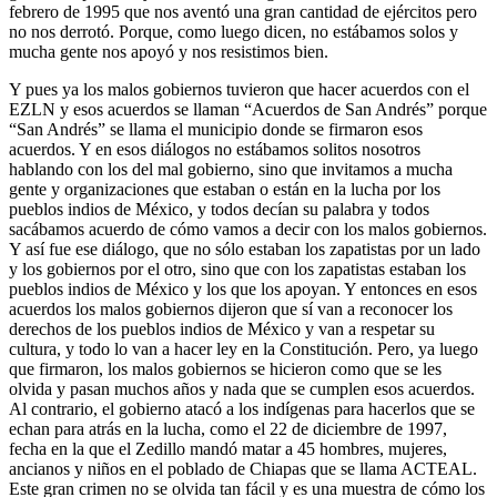
febrero de 1995 que nos aventó una gran cantidad de ejércitos pero
no nos derrotó. Porque, como luego dicen, no estábamos solos y
mucha gente nos apoyó y nos resistimos bien.
Y pues ya los malos gobiernos tuvieron que hacer acuerdos con el
EZLN y esos acuerdos se llaman “Acuerdos de San Andrés” porque
“San Andrés” se llama el municipio donde se firmaron esos
acuerdos. Y en esos diálogos no estábamos solitos nosotros
hablando con los del mal gobierno, sino que invitamos a mucha
gente y organizaciones que estaban o están en la lucha por los
pueblos indios de México, y todos decían su palabra y todos
sacábamos acuerdo de cómo vamos a decir con los malos gobiernos.
Y así fue ese diálogo, que no sólo estaban los zapatistas por un lado
y los gobiernos por el otro, sino que con los zapatistas estaban los
pueblos indios de México y los que los apoyan. Y entonces en esos
acuerdos los malos gobiernos dijeron que sí van a reconocer los
derechos de los pueblos indios de México y van a respetar su
cultura, y todo lo van a hacer ley en la Constitución. Pero, ya luego
que firmaron, los malos gobiernos se hicieron como que se les
olvida y pasan muchos años y nada que se cumplen esos acuerdos.
Al contrario, el gobierno atacó a los indígenas para hacerlos que se
echan para atrás en la lucha, como el 22 de diciembre de 1997,
fecha en la que el Zedillo mandó matar a 45 hombres, mujeres,
ancianos y niños en el poblado de Chiapas que se llama ACTEAL.
Este gran crimen no se olvida tan fácil y es una muestra de cómo los