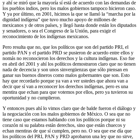
y ahí se miró que la mayoría sí está de acuerdo con las demandas de
los pueblos indios, pero los malos gobiernos tampoco hicieron caso.
Y ya por último, en 2001, hicimos la que se llamó la “marcha por la
dignidad indígena” que tuvo mucho apoyo de millones de
mexicanos y de otros países, y llegó hasta donde están los diputados
y senadores, o sea el Congreso de la Unión, para exigir el
reconocimiento de los indígenas mexicanos.
Pero resulta que no, que los políticos que son del partido PRI, el
partido PAN y el partido PRD se pusieron de acuerdo entre ellos y
nomás no reconocieron los derechos y la cultura indígenas. Eso fue
en abril del 2001 y ahí los políticos demostraron claro que no tienen
nada de decencia y son unos sinvergüenzas que sólo piensan en
ganar sus buenos dineros como malos gobernantes que son. Esto
hay que recordarlo porque ya van a ver ustedes que ahora van a
decir que sí van a reconocer los derechos indígenas, pero es una
mentira que echan para que votemos por ellos, pero ya tuvieron su
oportunidad y no cumplieron.
Y entonces pues ahí lo vimos claro que de balde fueron el diálogo y
la negociación con los malos gobiernos de México. O sea que no
tiene caso que estamos hablando con los políticos porque ni su
corazón ni su palabra están derechos, sino que están chuecos y
echan mentiras de que sí cumplen, pero no. O sea que ese día que
los políticos del PRI, PAN y PRD aprobaron una ley que no sirve,