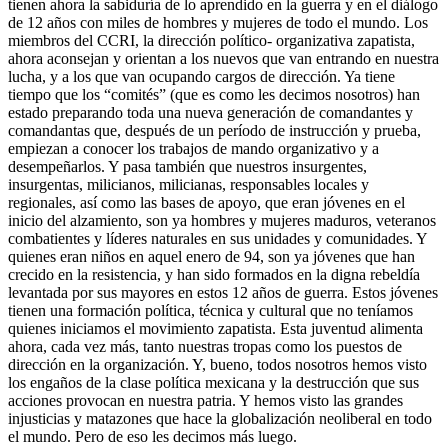
tienen ahora la sabiduría de lo aprendido en la guerra y en el diálogo
de 12 años con miles de hombres y mujeres de todo el mundo. Los
miembros del CCRI, la dirección político- organizativa zapatista,
ahora aconsejan y orientan a los nuevos que van entrando en nuestra
lucha, y a los que van ocupando cargos de dirección. Ya tiene
tiempo que los “comités” (que es como les decimos nosotros) han
estado preparando toda una nueva generación de comandantes y
comandantas que, después de un período de instrucción y prueba,
empiezan a conocer los trabajos de mando organizativo y a
desempeñarlos. Y pasa también que nuestros insurgentes,
insurgentas, milicianos, milicianas, responsables locales y
regionales, así como las bases de apoyo, que eran jóvenes en el
inicio del alzamiento, son ya hombres y mujeres maduros, veteranos
combatientes y líderes naturales en sus unidades y comunidades. Y
quienes eran niños en aquel enero de 94, son ya jóvenes que han
crecido en la resistencia, y han sido formados en la digna rebeldía
levantada por sus mayores en estos 12 años de guerra. Estos jóvenes
tienen una formación política, técnica y cultural que no teníamos
quienes iniciamos el movimiento zapatista. Esta juventud alimenta
ahora, cada vez más, tanto nuestras tropas como los puestos de
dirección en la organización. Y, bueno, todos nosotros hemos visto
los engaños de la clase política mexicana y la destrucción que sus
acciones provocan en nuestra patria. Y hemos visto las grandes
injusticias y matazones que hace la globalización neoliberal en todo
el mundo. Pero de eso les decimos más luego.