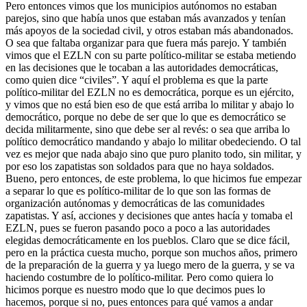
Pero entonces vimos que los municipios autónomos no estaban
parejos, sino que había unos que estaban más avanzados y tenían
más apoyos de la sociedad civil, y otros estaban más abandonados.
O sea que faltaba organizar para que fuera más parejo. Y también
vimos que el EZLN con su parte político-militar se estaba metiendo
en las decisiones que le tocaban a las autoridades democráticas,
como quien dice “civiles”. Y aquí el problema es que la parte
político-militar del EZLN no es democrática, porque es un ejército,
y vimos que no está bien eso de que está arriba lo militar y abajo lo
democrático, porque no debe de ser que lo que es democrático se
decida militarmente, sino que debe ser al revés: o sea que arriba lo
político democrático mandando y abajo lo militar obedeciendo. O tal
vez es mejor que nada abajo sino que puro planito todo, sin militar, y
por eso los zapatistas son soldados para que no haya soldados.
Bueno, pero entonces, de este problema, lo que hicimos fue empezar
a separar lo que es político-militar de lo que son las formas de
organización autónomas y democráticas de las comunidades
zapatistas. Y así, acciones y decisiones que antes hacía y tomaba el
EZLN, pues se fueron pasando poco a poco a las autoridades
elegidas democráticamente en los pueblos. Claro que se dice fácil,
pero en la práctica cuesta mucho, porque son muchos años, primero
de la preparación de la guerra y ya luego mero de la guerra, y se va
haciendo costumbre de lo político-militar. Pero como quiera lo
hicimos porque es nuestro modo que lo que decimos pues lo
hacemos, porque si no, pues entonces para qué vamos a andar