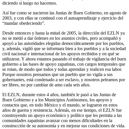
diciendo si luego no hacemos.
Así fue como se nacieron las Juntas de Buen Gobierno, en agosto de
2003, y con ellas se continuó con el autoaprendizaje y ejercicio del
“mandar obedeciendo”.
Desde entonces y hasta la mitad de 2005, la dirección del EZLN ya
no se metió a dar órdenes en los asuntos civiles, pero acompañó y
apoyó a las autoridades elegidas democráticamente por los pueblos,
y, además, vigiló que se informara bien a los pueblos y a la sociedad
civil nacional e internacional de los apoyos recibidos y en qué se
utilizaron. Y ahora estamos pasando el trabajo de vigilancia del buen
gobierno a las bases de apoyo zapatistas, con cargos temporales que
se rotan, de modo que todos y todas aprendan y realicen esa labor.
Porque nosotros pensamos que un pueblo que no vigila a sus
gobernantes, está condenado a ser esclavo, y nosotros peleamos por
ser libres, no por cambiar de amo cada seis años.
El EZLN, durante estos 4 años, también le pasó a las Juntas de
Buen Gobierno y a los Municipios Autónomos, los apoyos y
contactos que, en todo México y el mundo, se lograron en estos
años de guerra y resistencia. Además, en ese tiempo, el EZLN fue
construyendo un apoyo económico y político que les permita a las
comunidades zapatistas avanzar con menos dificultades en la
construcción de su autonomía y en mejorar sus condiciones de vida.