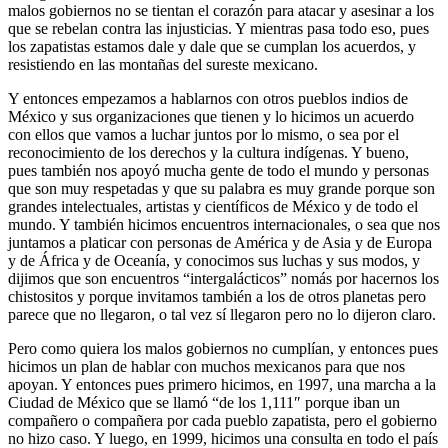
malos gobiernos no se tientan el corazón para atacar y asesinar a los
que se rebelan contra las injusticias. Y mientras pasa todo eso, pues
los zapatistas estamos dale y dale que se cumplan los acuerdos, y
resistiendo en las montañas del sureste mexicano.
Y entonces empezamos a hablarnos con otros pueblos indios de
México y sus organizaciones que tienen y lo hicimos un acuerdo
con ellos que vamos a luchar juntos por lo mismo, o sea por el
reconocimiento de los derechos y la cultura indígenas. Y bueno,
pues también nos apoyó mucha gente de todo el mundo y personas
que son muy respetadas y que su palabra es muy grande porque son
grandes intelectuales, artistas y científicos de México y de todo el
mundo. Y también hicimos encuentros internacionales, o sea que nos
juntamos a platicar con personas de América y de Asia y de Europa
y de África y de Oceanía, y conocimos sus luchas y sus modos, y
dijimos que son encuentros “intergalácticos” nomás por hacernos los
chistositos y porque invitamos también a los de otros planetas pero
parece que no llegaron, o tal vez sí llegaron pero no lo dijeron claro.
Pero como quiera los malos gobiernos no cumplían, y entonces pues
hicimos un plan de hablar con muchos mexicanos para que nos
apoyan. Y entonces pues primero hicimos, en 1997, una marcha a la
Ciudad de México que se llamó “de los 1,111″ porque iban un
compañero o compañera por cada pueblo zapatista, pero el gobierno
no hizo caso. Y luego, en 1999, hicimos una consulta en todo el país