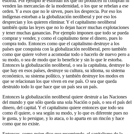
estorba. Por ejemplo le estorban los que no producen ni compran ni
venden las mercancías de la modernidad, o los que se rebelan a ese
orden. Y a esos que no le sirven, pues los desprecia. Por eso los
indígenas estorban a la globalización neoliberal y por eso los
desprecian y los quieren eliminar. Y el capitalismo neoliberal
también quita las leyes que no lo dejan hacer muchas explotaciones
y tener muchas ganancias. Por ejemplo imponen que todo se pueda
comprar y vender, y como el capitalismo tiene el dinero, pues lo
compra todo. Entonces como que el capitalismo destruye a los
países que conquista con la globalización neoliberal, pero también
como que quiere volver a acomodar todo o hacerlo de nuevo pero a
su modo, o sea de modo que lo beneficie y sin lo que le estorba.
Entonces la globalización neoliberal, o sea la capitalista, destruye lo
que hay en esos países, destruye su cultura, su idioma, su sistema
económico, su sistema político, y también destruye los modos en
que se relacionan los que viven en ese país. O sea que queda
destruido todo lo que hace que un país sea un país.
Entonces la globalización neoliberal quiere destruir a las Naciones
del mundo y que sólo queda una sola Nación o país, o sea el país del
dinero, del capital. Y el capitalismo quiere entonces que todo sea
como él quiere, o sea según su modo, y lo que es diferente pues no
le gusta, y lo persigue, y lo ataca, o lo aparta en un rincón y hace
como que no existe.
Entonces, como quien dice que resumiendo, el capitalismo de la