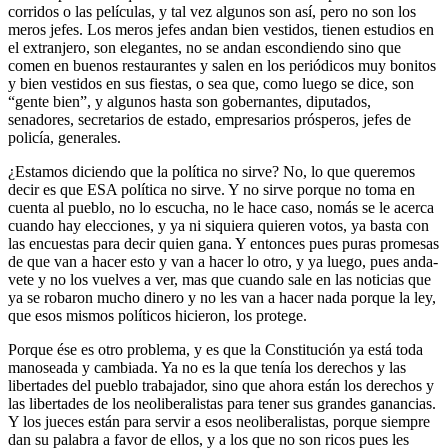
corridos o las películas, y tal vez algunos son así, pero no son los
meros jefes. Los meros jefes andan bien vestidos, tienen estudios en
el extranjero, son elegantes, no se andan escondiendo sino que
comen en buenos restaurantes y salen en los periódicos muy bonitos
y bien vestidos en sus fiestas, o sea que, como luego se dice, son
“gente bien”, y algunos hasta son gobernantes, diputados,
senadores, secretarios de estado, empresarios prósperos, jefes de
policía, generales.
¿Estamos diciendo que la política no sirve? No, lo que queremos
decir es que ESA política no sirve. Y no sirve porque no toma en
cuenta al pueblo, no lo escucha, no le hace caso, nomás se le acerca
cuando hay elecciones, y ya ni siquiera quieren votos, ya basta con
las encuestas para decir quien gana. Y entonces pues puras promesas
de que van a hacer esto y van a hacer lo otro, y ya luego, pues anda-
vete y no los vuelves a ver, mas que cuando sale en las noticias que
ya se robaron mucho dinero y no les van a hacer nada porque la ley,
que esos mismos políticos hicieron, los protege.
Porque ése es otro problema, y es que la Constitución ya está toda
manoseada y cambiada. Ya no es la que tenía los derechos y las
libertades del pueblo trabajador, sino que ahora están los derechos y
las libertades de los neoliberalistas para tener sus grandes ganancias.
Y los jueces están para servir a esos neoliberalistas, porque siempre
dan su palabra a favor de ellos, y a los que no son ricos pues les