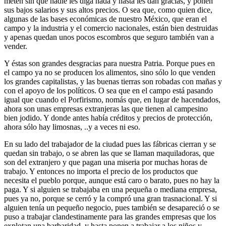
meten sin que nadie les diga nada y hasta les dan gracias, y ponen
sus bajos salarios y sus altos precios. O sea que, como quien dice,
algunas de las bases económicas de nuestro México, que eran el
campo y la industria y el comercio nacionales, están bien destruidas
y apenas quedan unos pocos escombros que seguro también van a
vender.
Y éstas son grandes desgracias para nuestra Patria. Porque pues en
el campo ya no se producen los alimentos, sino sólo lo que venden
los grandes capitalistas, y las buenas tierras son robadas con mañas y
con el apoyo de los políticos. O sea que en el campo está pasando
igual que cuando el Porfirismo, nomás que, en lugar de hacendados,
ahora son unas empresas extranjeras las que tienen al campesino
bien jodido. Y donde antes había créditos y precios de protección,
ahora sólo hay limosnas, ..y a veces ni eso.
En su lado del trabajador de la ciudad pues las fábricas cierran y se
quedan sin trabajo, o se abren las que se llaman maquiladoras, que
son del extranjero y que pagan una miseria por muchas horas de
trabajo. Y entonces no importa el precio de los productos que
necesita el pueblo porque, aunque está caro o barato, pues no hay la
paga. Y si alguien se trabajaba en una pequeña o mediana empresa,
pues ya no, porque se cerró y la compró una gran trasnacional. Y si
alguien tenía un pequeño negocio, pues también se desapareció o se
puso a trabajar clandestinamente para las grandes empresas que los
explotan una barbaridad, y hasta ponen a trabajar a los niños y