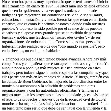
No es mucho, pero es muy superior a lo que se tenía antes del inicio
del alzamiento, en enero de 1994. Si usted mira uno de esos estudios
que hacen los gobiernos, va a ver que las únicas comunidades
indígenas que mejoraron sus condiciones de vida, o sea su salud,
educación, alimentación, vivienda, fueron las que están en territorio
zapatista, que es como le decimos nosotros a donde están nuestros
pueblos. Y todo eso ha sido posible por el avance de los pueblos
zapatistas y el apoyo muy grande que se ha recibido de personas
buenas y nobles, que les decimos “sociedades civiles”, y de sus
organizaciones de todo el mundo. Como si todas esas personas
hubieran hecho realidad eso de que “otro mundo es posible”, pero
en los hechos, no en la pura habladera.
Y entonces los pueblos han tenido buenos avances. Ahora hay más
compañeros y compañeras que están aprendiendo a ser gobierno. Y,
aunque poco a poco, ya más mujeres se están entrando en estos
trabajos, pero todavía sigue faltando respeto a las compañeras y que
ellas participen más en los trabajos de la lucha. Y luego, también con
las Juntas de Buen Gobierno, ha mejorado la coordinación entre los
municipios autónomos y la solución de problemas con otras
organizaciones y con las autoridades oficialistas. Y también se
mejoró mucho en los proyectos en las comunidades, y es más parejo
el reparto de proyectos y apoyos que da la sociedad civil de todo el
mundo: se ha mejorado la salud y la educación aunque todavía falta
un buen tanto para ser lo que debe de ser, igual con la vivienda y la