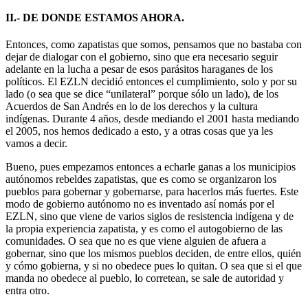
II.- DE DONDE ESTAMOS AHORA.
Entonces, como zapatistas que somos, pensamos que no bastaba con
dejar de dialogar con el gobierno, sino que era necesario seguir
adelante en la lucha a pesar de esos parásitos haraganes de los
políticos. El EZLN decidió entonces el cumplimiento, solo y por su
lado (o sea que se dice “unilateral” porque sólo un lado), de los
Acuerdos de San Andrés en lo de los derechos y la cultura
indígenas. Durante 4 años, desde mediando el 2001 hasta mediando
el 2005, nos hemos dedicado a esto, y a otras cosas que ya les
vamos a decir.
Bueno, pues empezamos entonces a echarle ganas a los municipios
autónomos rebeldes zapatistas, que es como se organizaron los
pueblos para gobernar y gobernarse, para hacerlos más fuertes. Este
modo de gobierno autónomo no es inventado así nomás por el
EZLN, sino que viene de varios siglos de resistencia indígena y de
la propia experiencia zapatista, y es como el autogobierno de las
comunidades. O sea que no es que viene alguien de afuera a
gobernar, sino que los mismos pueblos deciden, de entre ellos, quién
y cómo gobierna, y si no obedece pues lo quitan. O sea que si el que
manda no obedece al pueblo, lo corretean, se sale de autoridad y
entra otro.