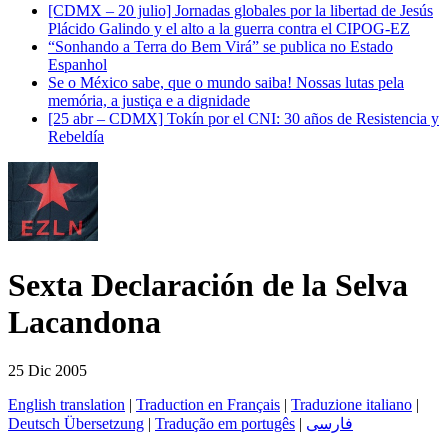
[CDMX – 20 julio] Jornadas globales por la libertad de Jesús
Plácido Galindo y el alto a la guerra contra el CIPOG-EZ
“Sonhando a Terra do Bem Virá” se publica no Estado
Espanhol
Se o México sabe, que o mundo saiba! Nossas lutas pela
memória, a justiça e a dignidade
[25 abr – CDMX] Tokín por el CNI: 30 años de Resistencia y
Rebeldía
Sexta Declaración de la Selva
Lacandona
25 Dic 2005
English translation
|
Traduction en Français
|
Traduzione italiano
|
Deutsch Übersetzung
|
Tradução em portugês
|
فارسی