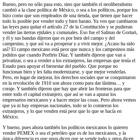
Bueno, pero no sólo pasa esto, sino que también el neoliberalismo
cambió a la clase política de México, o sea a los políticos, porque los
hizo como que son empleados de una tienda, que tienen que hacer
todo lo posible por vender todo y bien barato. Ya ven que cambiaron
las leyes para quitar el artículo 27 de la Constitución y se pudieran
vender las tierras ejidales y comunales. Eso fue el Salinas de Gortari,
y él y sus bandas dijeron que es por bien del campo y del
campesino, y que así va a prosperar y a vivir mejor. ¿Acaso ha sido
así? El campo mexicano está peor que nunca y los campesinos más
jodidos que cuando Porfirio Díaz. Y también dijeron que van a
privatizar, o sea a vender a los extranjeros, las empresas que tenía el
Estado para apoyar el bienestar del pueblo. Que porque no
funcionan bien y les falta modernizarse, y que mejor venderlas.
Pero, en lugar de mejorar, los derechos sociales que se conquistaron
en la revolución de 1910 son ahora como para dar lástima… y
coraje. Y también dijeron que hay que abrir las fronteras para que
entre todo el capital extranjero, que así se van a apurar los
empresarios mexicanos y a hacer mejor las cosas. Pero ahora vemos
que ya ni hay empresas nacionales, todo se lo comieron los
extranjeros, y lo que venden está peor que lo que se hacía en
México.
Y bueno, pues ahora también los políticos mexicanos lo quieren
vender PEMEX o sea el petróleo que es de los mexicanos, y la
única diferencia es que unos dicen que se vende todo y otros dicen