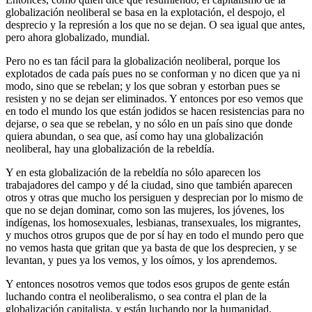
globalización neoliberal se basa en la explotación, el despojo, el
desprecio y la represión a los que no se dejan. O sea igual que antes,
pero ahora globalizado, mundial.
Pero no es tan fácil para la globalización neoliberal, porque los
explotados de cada país pues no se conforman y no dicen que ya ni
modo, sino que se rebelan; y los que sobran y estorban pues se
resisten y no se dejan ser eliminados. Y entonces por eso vemos que
en todo el mundo los que están jodidos se hacen resistencias para no
dejarse, o sea que se rebelan, y no sólo en un país sino que donde
quiera abundan, o sea que, así como hay una globalización
neoliberal, hay una globalización de la rebeldía.
Y en esta globalización de la rebeldía no sólo aparecen los
trabajadores del campo y dé la ciudad, sino que también aparecen
otros y otras que mucho los persiguen y desprecian por lo mismo de
que no se dejan dominar, como son las mujeres, los jóvenes, los
indígenas, los homosexuales, lesbianas, transexuales, los migrantes,
y muchos otros grupos que de por sí hay en todo el mundo pero que
no vemos hasta que gritan que ya basta de que los desprecien, y se
levantan, y pues ya los vemos, y los oímos, y los aprendemos.
Y entonces nosotros vemos que todos esos grupos de gente están
luchando contra el neoliberalismo, o sea contra el plan de la
globalización capitalista, y están luchando por la humanidad.