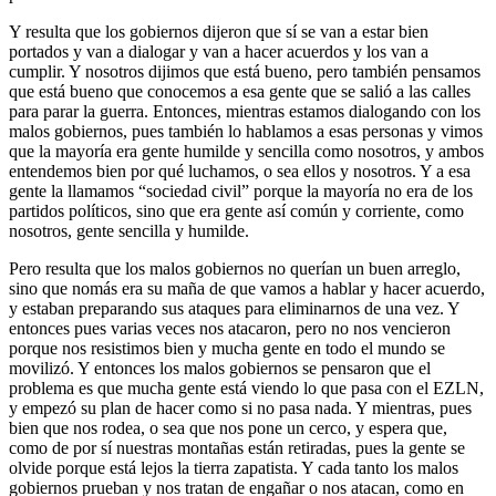
Y resulta que los gobiernos dijeron que sí se van a estar bien
portados y van a dialogar y van a hacer acuerdos y los van a
cumplir. Y nosotros dijimos que está bueno, pero también pensamos
que está bueno que conocemos a esa gente que se salió a las calles
para parar la guerra. Entonces, mientras estamos dialogando con los
malos gobiernos, pues también lo hablamos a esas personas y vimos
que la mayoría era gente humilde y sencilla como nosotros, y ambos
entendemos bien por qué luchamos, o sea ellos y nosotros. Y a esa
gente la llamamos “sociedad civil” porque la mayoría no era de los
partidos políticos, sino que era gente así común y corriente, como
nosotros, gente sencilla y humilde.
Pero resulta que los malos gobiernos no querían un buen arreglo,
sino que nomás era su maña de que vamos a hablar y hacer acuerdo,
y estaban preparando sus ataques para eliminarnos de una vez. Y
entonces pues varias veces nos atacaron, pero no nos vencieron
porque nos resistimos bien y mucha gente en todo el mundo se
movilizó. Y entonces los malos gobiernos se pensaron que el
problema es que mucha gente está viendo lo que pasa con el EZLN,
y empezó su plan de hacer como si no pasa nada. Y mientras, pues
bien que nos rodea, o sea que nos pone un cerco, y espera que,
como de por sí nuestras montañas están retiradas, pues la gente se
olvide porque está lejos la tierra zapatista. Y cada tanto los malos
gobiernos prueban y nos tratan de engañar o nos atacan, como en