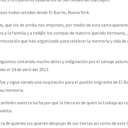
erra contra a Humanidade”
sos todos ustedes desde El Barrio, Nueva York.
ras, que los de arriba nos imponen, por medio de esta carta quere
erra contra a Humanidad”
a a la familia y a tod@s los compas de nuestro querido hermano,
oración que han organizado para celebrar la memoria y vida de
ra contra a Humanidade”
eguimos sintiendo mucho dolor y indignación por el salvaje asesi
o el 24 de abril del 2013.
das globales por la libertad de Jesús Plácido Galindo y el alto a l
e y sigue siendo una inspiración para el pueblo migrante de El Bar
 su memoria.
Bem Virá” se publica no Estado Espanhol
también nuestra lucha por que la tierra es de quien la trabaja así 
habita.
o mundo saiba! Nossas lutas pela memória, a justiça e a dignidade
a de quienes los quieren despojar de sus tierras así como de este 