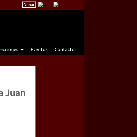
Donar
secciones
Eventos
Contacto
 a natureza sob cerco)
 a Juan