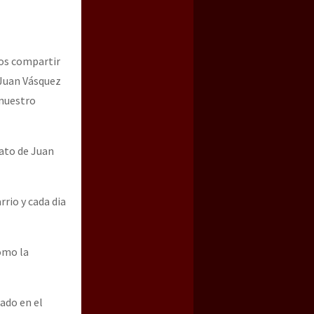
mos compartir
 Juan Vásquez
 nuestro
nato de Juan
a guerra contra el CIPOG-EZ
rio y cada dia
como la
lado en el