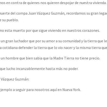
os en contra de quienes nos quieren despojar de nuestra vivienda.
a muerte del compa Juan Vázquez Guzmán, recordamos su gran lega
or el CNI: 30 años de Resistencia y Rebeldía
e su pueblo.
o esta muerto por que sigue viviendo en nuestros corazones.
n gran luchador que por su amor a su comunidad y la tierra que l
a cotidiana defender la tierra que lo vio nacer y la misma tierra que 
n hombre que bien sabia que la Madre Tierra no tiene precio.
que lucho incanzablemente hasta más no poder.
 Vázquez Guzmán:
ejemplo a seguir para nosotros aquí en Nueva York.