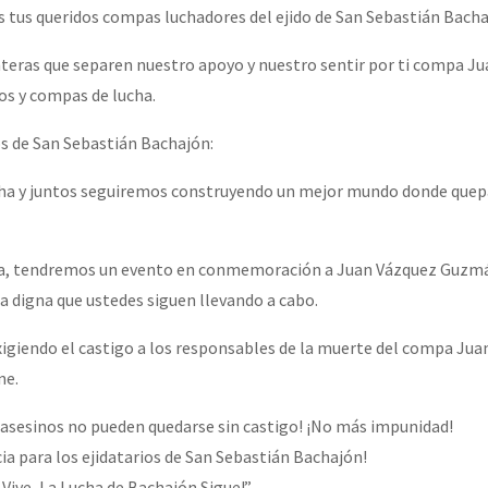
tus queridos compas luchadores del ejido de San Sebastián Bacha
nteras que separen nuestro apoyo y nuestro sentir por ti compa Ju
os y compas de lucha.
s de San Sebastián Bachajón:
cha y juntos seguiremos construyendo un mejor mundo donde que
a, tendremos un evento en conmemoración a Juan Vázquez Guzm
 digna que ustedes siguen llevando a cabo.
giendo el castigo a los responsables de la muerte del compa Juan
ne.
us asesinos no pueden quedarse sin castigo! ¡No más impunidad!
icia para los ejidatarios de San Sebastián Bachajón!
ive, La Lucha de Bachajón Sigue!”.