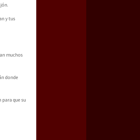
jón.
an y tus
pan muchos
án donde
 para que su