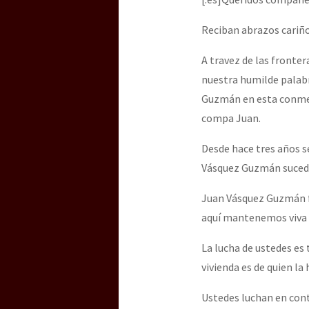
Dia 3 do Encontro “Gu
Reciban abrazos cariño
A travez de las fronte
Dia 2 do Encontro “Gu
nuestra humilde palabr
Guzmán en esta conmem
compa Juan.
Dia 1: Encontro “Guer
Desde hace tres años s
Vásquez Guzmán sucedid
[CDMX – 20 julio] Jorna
Juan Vásquez Guzmán fu
aquí mantenemos viva
“Sonhando a Terra do 
La lucha de ustedes es 
vivienda es de quien la 
Se o México sabe, que 
Ustedes luchan en contr