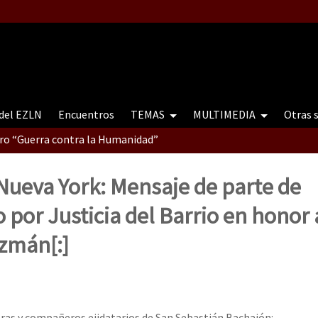
 del EZLN
Encuentros
TEMAS
MULTIMEDIA
Otras 
tro “Guerra contra la Humanidad”
Nueva York: Mensaje de parte de
contro “Guerra contra a Humanidade”(As populações e a natureza e
por Justicia del Barrio en honor
zmán[:]
ra contra a Humanidade” (As populações e a natureza sob cerco)
ras y compañeros ejidatarios de San Sebastián Bachajón: