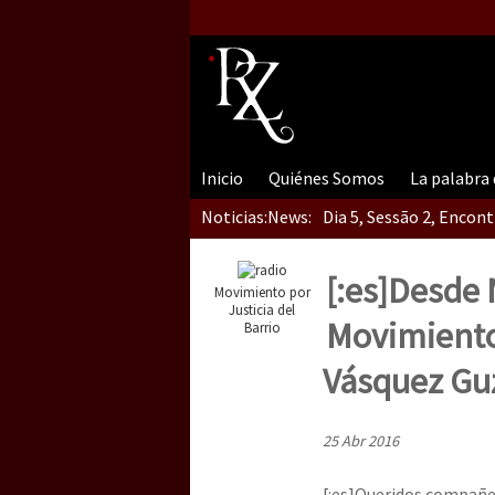
Inicio
Quiénes Somos
La palabra
Noticias:
News:
Dia 5, Sessão 2, Encon
[:es]Desde 
Movimiento por
Dia 5, sessão 1, do En
Justicia del
Movimiento 
Barrio
Vásquez Gu
Dia 4 – Encontro “Guer
25 Abr 2016
[:es]Queridos compañe