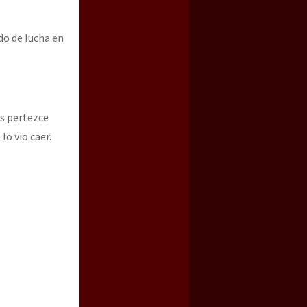
do de lucha en
es pertezce
lo vio caer.