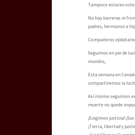
Tampoco estaran solos 
No hay barreras ni fro
padres, hermanos e hij
Compañeros ejidatario
Seguimos en pie de lu
mundos,
Esta semana en Canad
compartiremos la lucha
Así mismo seguimos exi
muerte no quede impu
¡Exigimos justicia! ¡S
¡Tierra, libertad y just
¡Juan Vásquez Guzmán V