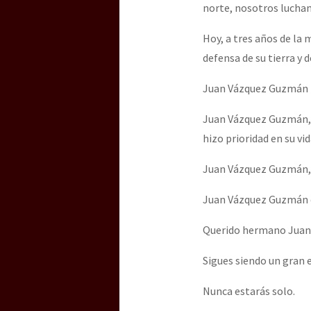
norte, nosotros lucham
Hoy, a tres años de l
[25 abr – CDMX] Tokín p
defensa de su tierra y d
Juan Vázquez Guzmán n
Juan Vázquez Guzmán, u
hizo prioridad en su vid
Juan Vázquez Guzmán, u
Juan Vázquez Guzmán 
Querido hermano Juan
Sigues siendo un gran 
Nunca estarás solo.