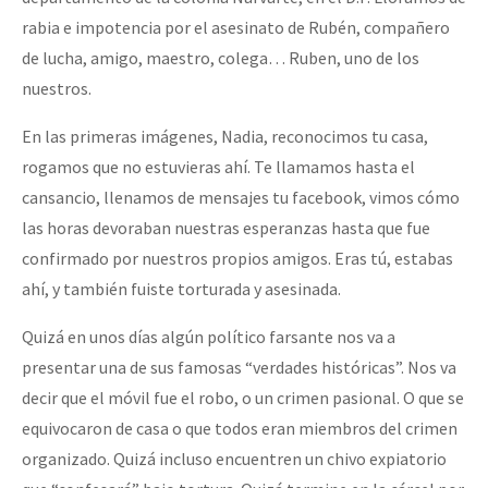
Fotorreportaje
rabia e impotencia por el asesinato de Rubén, compañero
de lucha, amigo, maestro, colega… Ruben, uno de los
Video
nuestros.
Otras secciones
En las primeras imágenes, Nadia, reconocimos tu casa,
Semillero Guerra contra la Humanidad. (Las poblaciones y
rogamos que no estuvieras ahí. Te llamamos hasta el
la naturaleza bajo asedio)
cansancio, llenamos de mensajes tu facebook, vimos cómo
Libros para descargar
las horas devoraban nuestras esperanzas hasta que fue
confirmado por nuestros propios amigos. Eras tú, estabas
Medios Libres
ahí, y también fuiste torturada y asesinada.
COVID-19
Quizá en unos días algún político farsante nos va a
Eventos
presentar una de sus famosas “verdades históricas”. Nos va
Contacto
decir que el móvil fue el robo, o un crimen pasional. O que se
equivocaron de casa o que todos eran miembros del crimen
organizado. Quizá incluso encuentren un chivo expiatorio