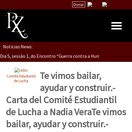
Donar
Dia 5, Sessão 2, Encontro “Guerra contra la Humanidad”
Noticias:
News:
Inicio
Dia 5, sessão 1, do Encontro “Guerra contra a Humanidade”(As pop
Quiénes Somos
La palabra del EZLN
Te vimos bailar,
Comité Estudiantil
Dia 4 – Encontro “Guerra contra a Humanidade” (As populações e 
Encuentros
de Lucha
ayudar y construir.-
TEMAS
Carta del Comité Estudiantil
Chiapas
Dia 3 do Encontro “Guerra contra a Humanidade”
de Lucha a Nadia Vera
Te vimos
México
bailar, ayudar y construir.-
Latinoamérica
Dia 2 do Encontro “Guerra contra a Humanidad”