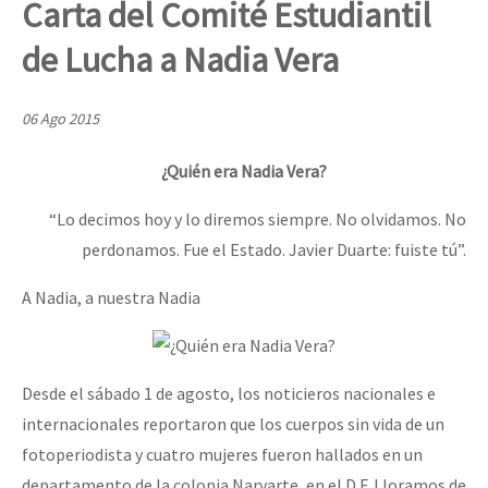
Carta del Comité Estudiantil
Mundo
de Lucha a Nadia Vera
EZLN
Dia 1: Encontro “Guerra contra a Humanidade”
La Sexta
06 Ago 2015
AutonomÍa y Resistencia
¿Quién era Nadia Vera?
[CDMX – 20 julio] Jornadas globales por la libertad de Jesús Pláci
Megaproyectos
“Lo decimos hoy y lo diremos siempre. No olvidamos. No
Migración
perdonamos. Fue el Estado. Javier Duarte: fuiste tú”.
Presos
“Sonhando a Terra do Bem Virá” se publica no Estado Espanhol
A Nadia, a nuestra Nadia
Mujeres
Niñxs
Se o México sabe, que o mundo saiba! Nossas lutas pela memória, a
ETIQUETAS
Desde el sábado 1 de agosto, los noticieros nacionales e
internacionales reportaron que los cuerpos sin vida de un
MULTIMEDIA
fotoperiodista y cuatro mujeres fueron hallados en un
[25 abr – CDMX] Tokín por el CNI: 30 años de Resistencia y Rebeldí
Audio
departamento de la colonia Narvarte, en el D.F. Lloramos de