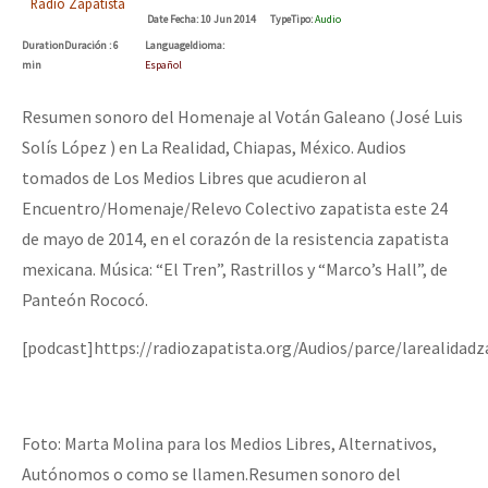
Radio Zapatista
Mundo
Date
Fecha
: 10 Jun 2014
Type
Tipo
:
Audio
Duration
Duración
: 6
Language
Idioma
:
EZLN
min
Español
Se o México sabe, que o mundo saiba! Nossas lutas pela memória, a
La Sexta
Resumen sonoro del Homenaje al Votán Galeano (José Luis
AutonomÍa y Resistencia
Solís López ) en La Realidad, Chiapas, México. Audios
tomados de Los Medios Libres que acudieron al
Megaproyectos
[25 abr – CDMX] Tokín por el CNI: 30 años de Resistencia y Rebeldí
Encuentro/Homenaje/Relevo Colectivo zapatista este 24
Migración
de mayo de 2014, en el corazón de la resistencia zapatista
Presos
mexicana. Música: “El Tren”, Rastrillos y “Marco’s Hall”, de
Panteón Rococó.
Mujeres
Niñxs
[podcast]https://radiozapatista.org/Audios/parce/larealidad
ETIQUETAS
MULTIMEDIA
Foto: Marta Molina para los Medios Libres, Alternativos,
Audio
Autónomos o como se llamen.
Resumen sonoro del