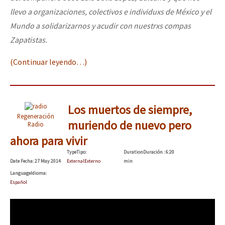
llevo a organizaciones, colectivos e individuxs de México y el
Mundo a solidarizarnos y acudir con nuestrxs compas
Zapatistas.
(Continuar leyendo…)
Los muertos de siempre,
Regeneración
muriendo de nuevo pero
Radio
ahora para vivir
Type
Tipo
:
Duration
Duración
: 6:20
Date
Fecha
: 27 May 2014
External
Externo
min
Language
Idioma
:
Español