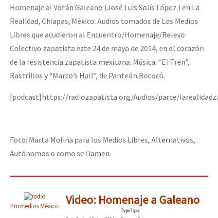
Homenaje al Votán Galeano (José Luis Solís López ) en La
Fotorreportaje
Realidad, Chiapas, México. Audios tomados de Los Medios
Video
Libres que acudieron al Encuentro/Homenaje/Relevo
Colectivo zapatista este 24 de mayo de 2014, en el corazón
Otras secciones
de la resistencia zapatista mexicana. Música: “El Tren”,
Semillero Guerra contra la Humanidad. (Las poblaciones y
Rastrillos y “Marco’s Hall”, de Panteón Rococó.
la naturaleza bajo asedio)
[podcast]https://radiozapatista.org/Audios/parce/larealidad
Libros para descargar
Medios Libres
COVID-19
Foto: Marta Molina para los Medios Libres, Alternativos,
Autónomos o como se llamen.
Eventos
Contacto
Video: Homenaje a Galeano
Promedios México
Type
Tipo
: