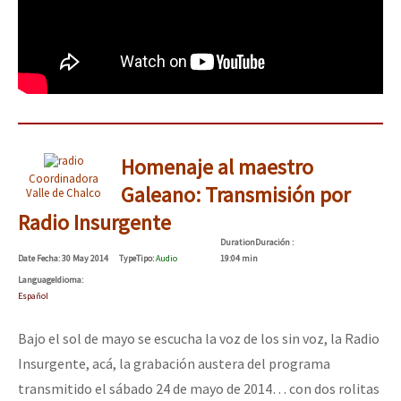
Homenaje al maestro
Coordinadora
Galeano: Transmisión por
Valle de Chalco
Radio Insurgente
Duration
Duración
:
Date
Fecha
: 30 May 2014
Type
Tipo
:
Audio
19:04 min
Language
Idioma
:
Español
Bajo el sol de mayo se escucha la voz de los sin voz, la Radio
Insurgente, acá, la grabación austera del programa
transmitido el sábado 24 de mayo de 2014… con dos rolitas