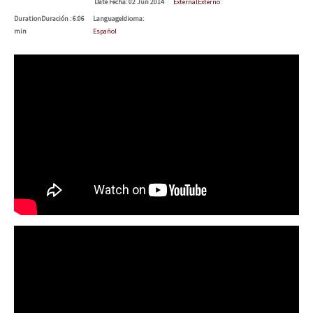
Date
Fecha
: 02 Jun 2014
External
Externo
Duration
Duración
: 6:06
Language
Idioma
:
min
Español