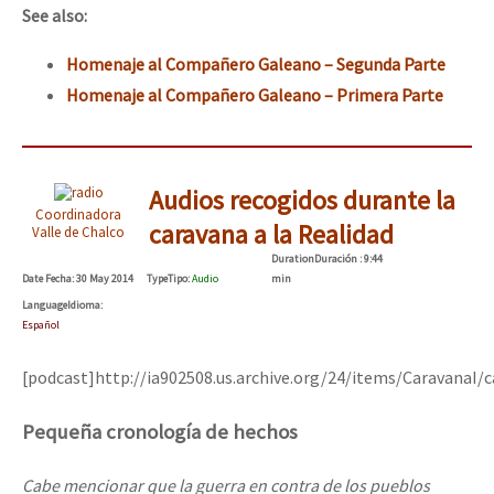
See also:
Homenaje al Compañero Galeano – Segunda Parte
Homenaje al Compañero Galeano – Primera Parte
Audios recogidos durante la
Coordinadora
caravana a la Realidad
Valle de Chalco
Duration
Duración
: 9:44
Date
Fecha
: 30 May 2014
Type
Tipo
:
Audio
min
Language
Idioma
:
Español
[podcast]http://ia902508.us.archive.org/24/items/CaravanaI
Pequeña cronología de hechos
Cabe mencionar que la guerra en contra de los pueblos