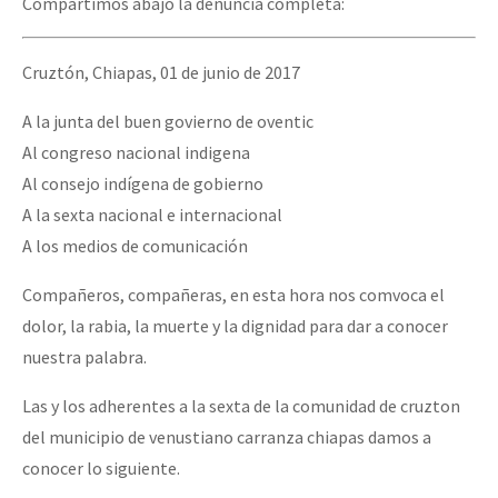
Compartimos abajo la denuncia completa:
Fotorreportaje
Video
Cruztón, Chiapas, 01 de junio de 2017
Otras secciones
A la junta del buen govierno de oventic
Semillero Guerra contra la Humanidad. (Las poblaciones y
Al congreso nacional indigena
Al consejo indígena de gobierno
la naturaleza bajo asedio)
A la sexta nacional e internacional
Libros para descargar
A los medios de comunicación
Medios Libres
Compañeros, compañeras, en esta hora nos comvoca el
COVID-19
dolor, la rabia, la muerte y la dignidad para dar a conocer
nuestra palabra.
Eventos
Contacto
Las y los adherentes a la sexta de la comunidad de cruzton
del municipio de venustiano carranza chiapas damos a
conocer lo siguiente.