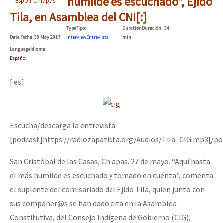
humilde es escuchado”, Ejido
Espoir Chiapas
Tila, en Asamblea del CNI[:]
Type
Tipo
:
Duration
Duración
: 34
Date
Fecha
: 30 May 2017
Interview
Entrevista
min
Language
Idioma
:
Español
[:es]
Escucha/descarga la entrevista:
[podcast]https://radiozapatista.org/Audios/Tila_CIG.mp3[/po
San Cristóbal de las Casas, Chiapas. 27 de mayo. “Aquí hasta
el más humilde es escuchado y tomado en cuenta”, comenta
el suplente del comisariado del Ejido Tila, quien junto con
sus compañer@s se han dado cita en la Asamblea
Constitutiva, del Consejo Indígena de Gobierno (CIG),