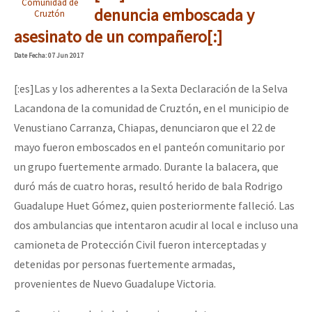
Comunidad de
Mundo
denuncia emboscada y
Cruztón
asesinato de un compañero[:]
EZLN
Dia 1: Encontro “Guerra contra a Humanidade”
Date
Fecha
: 07 Jun 2017
La Sexta
[:es]Las y los adherentes a la Sexta Declaración de la Selva
AutonomÍa y Resistencia
Lacandona de la comunidad de Cruztón, en el municipio de
[CDMX – 20 julio] Jornadas globales por la libertad de Jesús Pláci
Megaproyectos
Venustiano Carranza, Chiapas, denunciaron que el 22 de
Migración
mayo fueron emboscados en el panteón comunitario por
un grupo fuertemente armado. Durante la balacera, que
Presos
“Sonhando a Terra do Bem Virá” se publica no Estado Espanhol
duró más de cuatro horas, resultó herido de bala Rodrigo
Mujeres
Guadalupe Huet Gómez, quien posteriormente falleció. Las
Niñxs
dos ambulancias que intentaron acudir al local e incluso una
Se o México sabe, que o mundo saiba! Nossas lutas pela memória, a
camioneta de Protección Civil fueron interceptadas y
ETIQUETAS
detenidas por personas fuertemente armadas,
MULTIMEDIA
provenientes de Nuevo Guadalupe Victoria.
[25 abr – CDMX] Tokín por el CNI: 30 años de Resistencia y Rebeldí
Audio