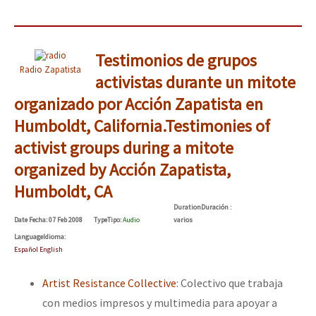
Testimonios de grupos
Radio Zapatista
activistas durante un mitote
organizado por Acción Zapatista en
Humboldt, California.
Testimonies of
activist groups during a mitote
organized by Acción Zapatista,
Humboldt, CA
Duration
Duración
:
Date
Fecha
: 07 Feb 2008
Type
Tipo
:
Audio
varios
Language
Idioma
:
Español English
Artist Resistance Collective
: Colectivo que trabaja
con medios impresos y multimedia para apoyar a