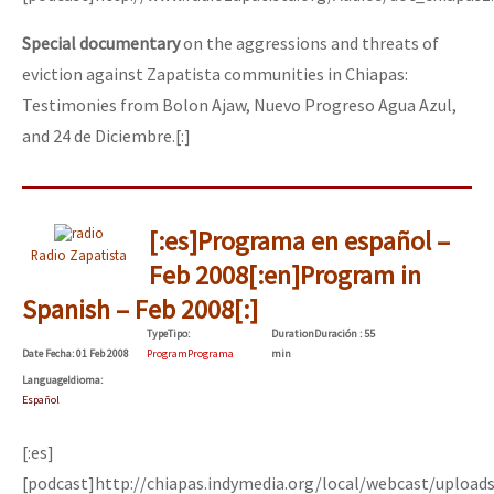
Special documentary
on the aggressions and threats of
eviction against Zapatista communities in Chiapas:
Testimonies from Bolon Ajaw, Nuevo Progreso Agua Azul,
and 24 de Diciembre.[:]
[:es]Programa en español –
Radio Zapatista
Feb 2008[:en]Program in
Spanish – Feb 2008[:]
Type
Tipo
:
Duration
Duración
: 55
Date
Fecha
: 01 Feb 2008
Program
Programa
min
Language
Idioma
:
Español
[:es]
[podcast]http://chiapas.indymedia.org/local/webcast/uploa