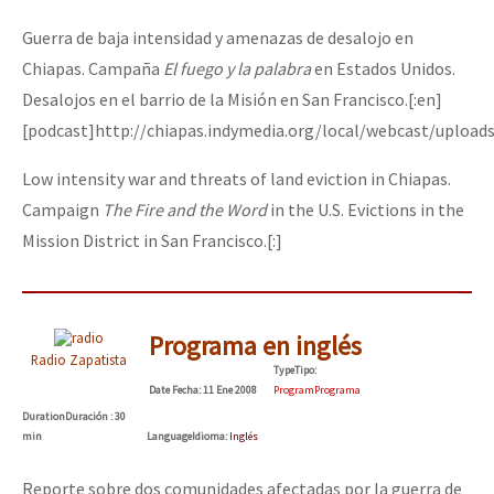
Guerra de baja intensidad y amenazas de desalojo en
Chiapas. Campaña
El fuego y la palabra
en Estados Unidos.
Desalojos en el barrio de la Misión en San Francisco.[:en]
[podcast]http://chiapas.indymedia.org/local/webcast/uploa
Low intensity war and threats of land eviction in Chiapas.
Campaign
The Fire and the Word
in the U.S. Evictions in the
Mission District in San Francisco.[:]
Programa en inglés
Radio Zapatista
Type
Tipo
:
Date
Fecha
: 11 Ene 2008
Program
Programa
Duration
Duración
: 30
min
Language
Idioma
:
Inglés
Reporte sobre dos comunidades afectadas por la guerra de