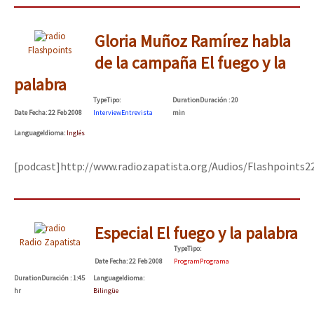
Gloria Muñoz Ramírez habla
Flashpoints
de la campaña El fuego y la
palabra
Type
Tipo
:
Duration
Duración
: 20
Date
Fecha
: 22 Feb 2008
Interview
Entrevista
min
Language
Idioma
:
Inglés
[podcast]http://www.radiozapatista.org/Audios/Flashpoints
Especial El fuego y la palabra
Radio Zapatista
Type
Tipo
:
Date
Fecha
: 22 Feb 2008
Program
Programa
Duration
Duración
: 1:45
Language
Idioma
:
hr
Bilingüe