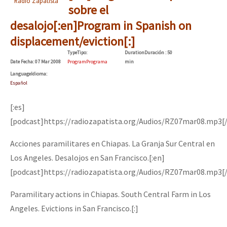
Radio Zapatista
sobre el
desalojo[:en]Program in Spanish on
displacement/eviction[:]
Type
Tipo
:
Duration
Duración
: 50
Date
Fecha
: 07 Mar 2008
Program
Programa
min
Language
Idioma
:
Español
[:es]
[podcast]https://radiozapatista.org/Audios/RZ07mar08.mp3[
Acciones paramilitares en Chiapas. La Granja Sur Central en
Los Angeles. Desalojos en San Francisco.[:en]
[podcast]https://radiozapatista.org/Audios/RZ07mar08.mp3[
Paramilitary actions in Chiapas. South Central Farm in Los
Angeles. Evictions in San Francisco.[:]