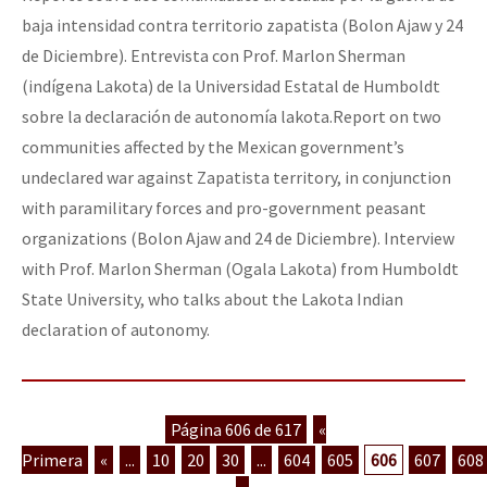
baja intensidad contra territorio zapatista (Bolon Ajaw y 24
de Diciembre). Entrevista con Prof. Marlon Sherman
(indígena Lakota) de la Universidad Estatal de Humboldt
sobre la declaración de autonomía lakota.
Report on two
communities affected by the Mexican government’s
undeclared war against Zapatista territory, in conjunction
with paramilitary forces and pro-government peasant
organizations (Bolon Ajaw and 24 de Diciembre). Interview
with Prof. Marlon Sherman (Ogala Lakota) from Humboldt
State University, who talks about the Lakota Indian
declaration of autonomy.
Página 606 de 617
«
Primera
«
...
10
20
30
...
604
605
606
607
608