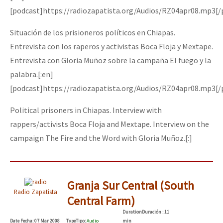
[podcast]https://radiozapatista.org/Audios/RZ04apr08.mp3[/
Situación de los prisioneros políticos en Chiapas.
Entrevista con los raperos y activistas Boca Floja y Mextape.
Entrevista con Gloria Muñoz sobre la campaña El fuego y la
palabra.[:en]
[podcast]https://radiozapatista.org/Audios/RZ04apr08.mp3[/
Political prisoners in Chiapas. Interview with
rappers/activists Boca Floja and Mextape. Interview on the
campaign The Fire and the Word with Gloria Muñoz.[:]
Granja Sur Central (South
Radio Zapatista
Central Farm)
Duration
Duración
: 11
Date
Fecha
: 07 Mar 2008
Type
Tipo
:
Audio
min