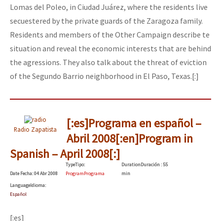
Lomas del Poleo, in Ciudad Juárez, where the residents live
Fotorreportaje
secuestered by the private guards of the Zaragoza family.
Video
Residents and members of the Other Campaign describe te
situation and reveal the economic interests that are behind
Otras secciones
the agressions. They also talk about the threat of eviction
Semillero Guerra contra la Humanidad. (Las poblaciones y
of the Segundo Barrio neighborhood in El Paso, Texas.[:]
la naturaleza bajo asedio)
Libros para descargar
[:es]Programa en español –
Medios Libres
Radio Zapatista
Abril 2008[:en]Program in
COVID-19
Spanish – April 2008[:]
Eventos
Type
Tipo
:
Duration
Duración
: 55
Date
Fecha
: 04 Abr 2008
Program
Programa
min
Contacto
Language
Idioma
:
Español
[:es]