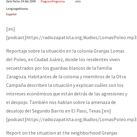
Date
Fecha
: 04 Abr 2008
Program
Programa
min
Mundo
Language
Idioma
:
Español
EZLN
Dia 1: Encontro “Guerra contra a Humanidade”
La Sexta
[:es]
[podcast]https://radiozapatista.org/Audios/LomasPoleo.mp3
AutonomÍa y Resistencia
[CDMX – 20 julio] Jornadas globales por la libertad de Jesús Pláci
Reportaje sobre la situación en la colonia Granjas Lomas
Megaproyectos
del Poleo, en Ciudad Juárez, donde los residentes viven
Migración
secuestrados por los guardias blancos de la familia
Presos
Zaragoza. Habitantes de la colonia y miembros de la Otra
“Sonhando a Terra do Bem Virá” se publica no Estado Espanhol
Campaña describen la situación y explican cuáles son los
Mujeres
intereses económicos que están detrás de las agresiones y
Niñxs
el despojo. También nos hablan sobre la amenaza de
Se o México sabe, que o mundo saiba! Nossas lutas pela memória, a
ETIQUETAS
desalojo del Segundo Barrio en El Paso, Texas.[:en]
[podcast]https://radiozapatista.org/Audios/LomasPoleo.mp3
MULTIMEDIA
[25 abr – CDMX] Tokín por el CNI: 30 años de Resistencia y Rebeldí
Audio
Report on the situation at the neighborhood Granjas