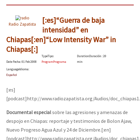
[:es]“Guerra de baja
Radio Zapatista
intensidad” en
Chiapas[:en]“Low Intensity War” in
Chiapas[:]
Type
Tipo
:
Duration
Duración
: 20
Date
Fecha
: 01 Feb 2008
Program
Programa
min
Language
Idioma
:
Español
[:es]
[podcast]http://www.radiozapatista.org/Audios/doc_chiapas1
Documental especial
sobre las agresiones y amenazas de
despojo en Chiapas: reportaje y testimonios de Bolon Ajaw,
Nuevo Progreso Agua Azul y 24 de Diciembre.[:en]
[podcast]http://www.radiozapatista.org/Audios/doc_chiapas1