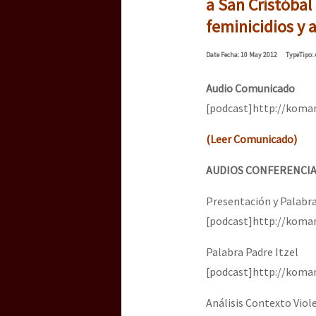
a San Cristóbal
feminicidios y 
Date
Fecha
: 10 May 2012
Type
Tipo
:
Audio Comunicado
[podcast]http://kom
(Leer Comunicado)
AUDIOS CONFERENCI
Presentación y Palabra
[podcast]http://koma
Palabra Padre Itzel
[podcast]http://kom
Análisis Contexto Viol