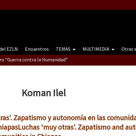
 del EZLN
Encuentros
TEMAS
MULTIMEDIA
Otras 
tro “Guerra contra la Humanidad”
contro “Guerra contra a Humanidade”(As populações e a natureza e
Koman Ilel
ra contra a Humanidade” (As populações e a natureza sob cerco)
ras’. Zapatismo y autonomía en las comunid
hiapas
Luchas ‘muy otras’. Zapatismo and au