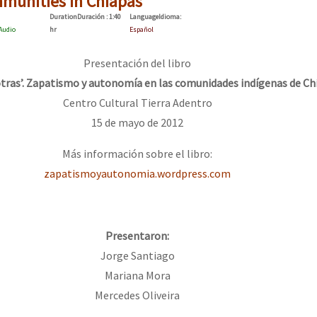
munities in Chiapas
erra contra a Humanidade”
Duration
Duración
: 1:40
Language
Idioma
:
Audio
hr
Español
erra contra a Humanidad”
Presentación del libro
tras’. Zapatismo y autonomía en las comunidades indígenas de Ch
Centro Cultural Tierra Adentro
ra contra a Humanidade”
15 de mayo de 2012
Más información sobre el libro:
zapatismoyautonomia.wordpress.com
das globales por la libertad de Jesús Plácido Galindo y el alto a l
Presentaron:
Bem Virá” se publica no Estado Espanhol
Jorge Santiago
Mariana Mora
Mercedes Oliveira
o mundo saiba! Nossas lutas pela memória, a justiça e a dignidade