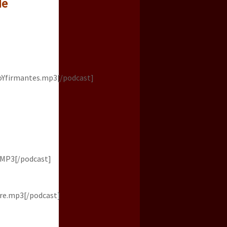
de
Yfirmantes.mp3[/podcast]
.MP3[/podcast]
re.mp3[/podcast]