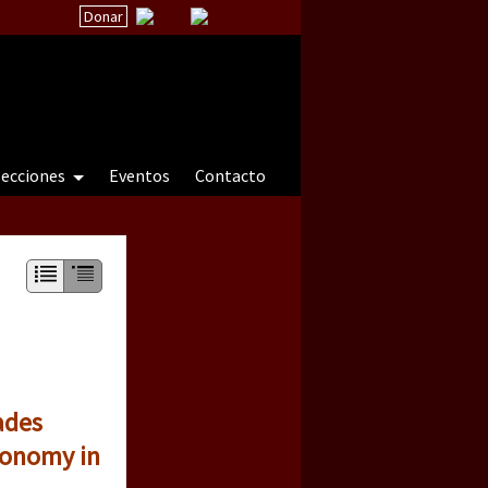
Donar
secciones
Eventos
Contacto
 a natureza sob cerco)
ades
tonomy in