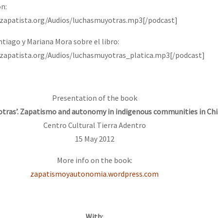
ón:
ozapatista.org/Audios/luchasmuyotras.mp3[/podcast]
or el CNI: 30 años de Resistencia y Rebeldía
ntiago y Mariana Mora sobre el libro:
ozapatista.org/Audios/luchasmuyotras_platica.mp3[/podcast]
Presentation of the book
otras’. Zapatismo and autonomy in indigenous communities in Ch
Centro Cultural Tierra Adentro
15 May 2012
More info on the book:
zapatismoyautonomia.wordpress.com
With: