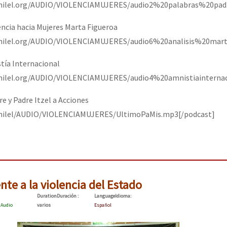
anilel.org/AUDIO/VIOLENCIAMUJERES/audio2%20palabras%20pad
encia hacia Mujeres Marta Figueroa
anilel.org/AUDIO/VIOLENCIAMUJERES/audio6%20analisis%20mart
tía Internacional
nilel.org/AUDIO/VIOLENCIAMUJERES/audio4%20amnistiainternac
re y Padre Itzel a Acciones
anilel/AUDIO/VIOLENCIAMUJERES/UltimoPaMis.mp3[/podcast]
ente a la violencia del Estado
Duration
Duración
:
Language
Idioma
:
:
Audio
varios
Español