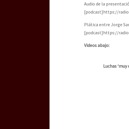
Audio de la presentaci
[podcast]https://radi
[25 abr – CDMX] Tokín p
Plática entre Jorge Sa
[podcast]https://radi
Videos abajo:
Luchas ‘muy 