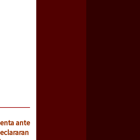
lenta ante
eclararan