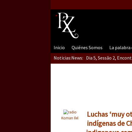
Inicio
Quiénes Somos
La palabra
Noticias:
News:
Dia 5, Sessão 2, Encon
Dia 5, sessão 1, do En
Dia 4 – Encontro “Guer
Luchas ‘muy ot
Koman Ilel
indígenas de C