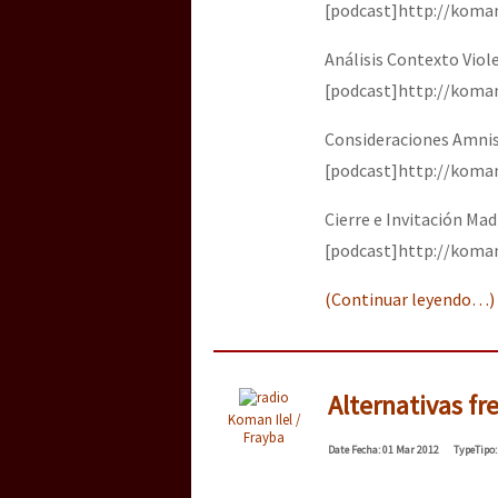
[podcast]http://kom
Análisis Contexto Viol
[podcast]http://kom
Consideraciones Amnis
[podcast]http://koma
Cierre e Invitación Mad
[podcast]http://kom
(Continuar leyendo…)
Alternativas fr
Koman Ilel /
Frayba
Date
Fecha
: 01 Mar 2012
Type
Tipo