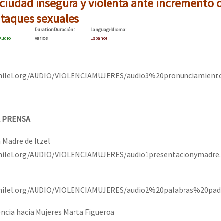
 ciudad insegura y violenta ante incremento 
ataques sexuales
Duration
Duración
:
Language
Idioma
:
Audio
varios
Español
anilel.org/AUDIO/VIOLENCIAMUJERES/audio3%20pronunciamiento
A PRENSA
 Madre de Itzel
nilel.org/AUDIO/VIOLENCIAMUJERES/audio1presentacionymadre
anilel.org/AUDIO/VIOLENCIAMUJERES/audio2%20palabras%20pad
encia hacia Mujeres Marta Figueroa