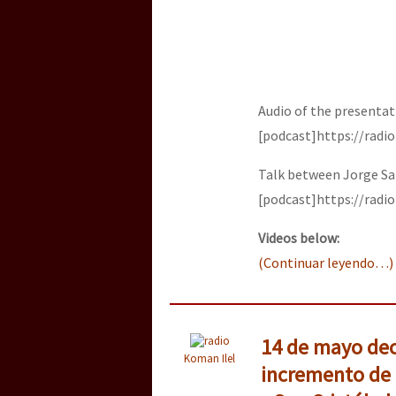
Audio of the presentat
[podcast]https://radi
Talk between Jorge Sa
[podcast]https://radi
Videos below:
(Continuar leyendo…)
14 de mayo decl
Koman Ilel
incremento de 