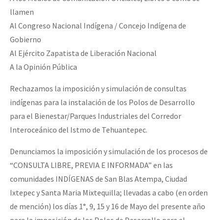
Fotorreportaje
llamen
Al Congreso Nacional Indígena / Concejo Indígena de
Video
Gobierno
Otras secciones
Al Ejército Zapatista de Liberación Nacional
A la Opinión Pública
Semillero Guerra contra la Humanidad. (Las poblaciones y
la naturaleza bajo asedio)
Rechazamos la imposición y simulación de consultas
Libros para descargar
indígenas para la instalación de los Polos de Desarrollo
para el Bienestar/Parques Industriales del Corredor
Medios Libres
Interoceánico del Istmo de Tehuantepec.
COVID-19
Denunciamos la imposición y simulación de los procesos de
Eventos
“CONSULTA LIBRE, PREVIA E INFORMADA” en las
Contacto
comunidades INDÍGENAS de San Blas Atempa, Ciudad
Ixtepec y Santa Maria Mixtequilla; llevadas a cabo (en orden
de mención) los días 1°, 9, 15 y 16 de Mayo del presente año
para la imposición de los Polos de Desarrollo para el