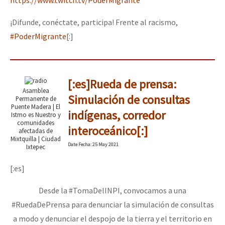
¡Difunde, conéctate, participa! Frente al racismo,
#PoderMigrante
[:]
[:es]Rueda de prensa:
Asamblea
Simulación de consultas
Permanente de
Puente Madera | El
indígenas, corredor
Istmo es Nuestro y
comunidades
interoceánico[:]
afectadas de
Mixtquilla | Ciudad
Date
Fecha
: 25 May 2021
Ixtepec
[:es]
Desde la #TomaDelINPI, convocamos a una
#RuedaDePrensa para denunciar la simulación de consultas
a modo y denunciar el despojo de la tierra y el territorio en