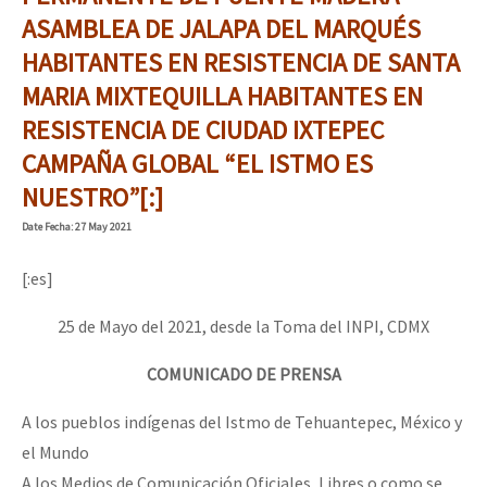
Mundo
ASAMBLEA DE JALAPA DEL MARQUÉS
HABITANTES EN RESISTENCIA DE SANTA
EZLN
Dia 1: Encontro “Guerra contra a Humanidade”
MARIA MIXTEQUILLA HABITANTES EN
La Sexta
RESISTENCIA DE CIUDAD IXTEPEC
AutonomÍa y Resistencia
CAMPAÑA GLOBAL “EL ISTMO ES
[CDMX – 20 julio] Jornadas globales por la libertad de Jesús Pláci
Megaproyectos
NUESTRO”[:]
Migración
Date
Fecha
: 27 May 2021
Presos
“Sonhando a Terra do Bem Virá” se publica no Estado Espanhol
[:es]
Mujeres
25 de Mayo del 2021, desde la Toma del INPI, CDMX
Niñxs
Se o México sabe, que o mundo saiba! Nossas lutas pela memória, a
COMUNICADO DE PRENSA
ETIQUETAS
A los pueblos indígenas del Istmo de Tehuantepec, México y
MULTIMEDIA
el Mundo
[25 abr – CDMX] Tokín por el CNI: 30 años de Resistencia y Rebeldí
Audio
A los Medios de Comunicación Oficiales, Libres o como se