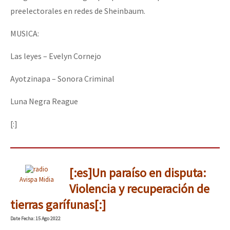
preelectorales en redes de Sheinbaum.
MUSICA:
Las leyes – Evelyn Cornejo
Ayotzinapa – Sonora Criminal
Luna Negra Reague
[:]
[:es]Un paraíso en disputa:
Avispa Midia
Violencia y recuperación de
tierras garífunas[:]
Date
Fecha
: 15 Ago 2022