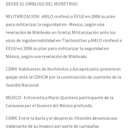
DESDE EL OMBLIGO DEL MONSTRUO
Fotorreportaje
MILITARIZACION: AMLO confesó a EEUU en 2006 su plan
[25 abr – CDMX] Tokín por el CNI: 30 años de Resistencia y Rebeldí
Video
para militarizar la seguridad en -México, según una
Otras secciones
revelación de Wikileaks en Grieta; Militarización ante los
Semillero Guerra contra la Humanidad. (Las poblaciones y
visos de ingobernabilidad en Tlachinollan y AMLO confesó a
la naturaleza bajo asedio)
EEUU en 2006 su plan para militarizar la seguridad en
México, según una revelación de Wikileaks.
Libros para descargar
CDMX: Habitantes de Xochimilco y Azcapotzalco presentan
Medios Libres
quejas ante la CDHCM por la construcción de cuarteles de la
COVID-19
Guardia Nacional
Eventos
MEXICO: Entrevista a Mario Quintero participante de la
Contacto
Caravana por el Sureste del México profundo.
CDMX: Entre la burla y el desprecio: Otomíes denuncia uso
indignante de su imagen por parte de campañas