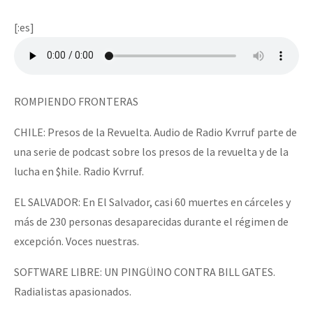
Mundo
[:es]
EZLN
Dia 2 do Encontro “Guerra contra a Humanidad”
La Sexta
AutonomÍa y Resistencia
ROMPIENDO FRONTERAS
Dia 1: Encontro “Guerra contra a Humanidade”
Megaproyectos
CHILE: Presos de la Revuelta. Audio de Radio Kvrruf parte de
Migración
una serie de podcast sobre los presos de la revuelta y de la
Presos
lucha en $hile. Radio Kvrruf.
[CDMX – 20 julio] Jornadas globales por la libertad de Jesús Pláci
Mujeres
EL SALVADOR: En El Salvador, casi 60 muertes en cárceles y
más de 230 personas desaparecidas durante el régimen de
Niñxs
“Sonhando a Terra do Bem Virá” se publica no Estado Espanhol
excepción. Voces nuestras.
ETIQUETAS
SOFTWARE LIBRE: UN PINGÜINO CONTRA BILL GATES.
MULTIMEDIA
Radialistas apasionados.
Se o México sabe, que o mundo saiba! Nossas lutas pela memória, a
Audio