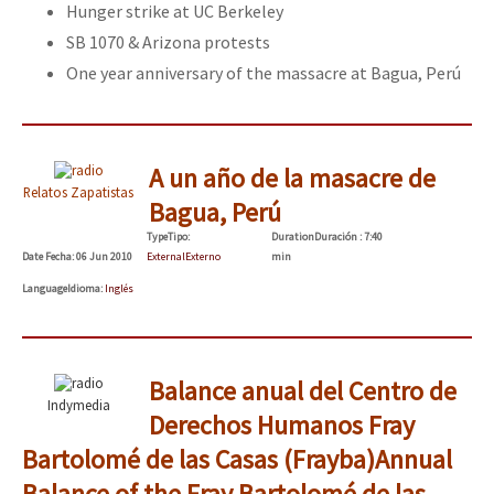
Hunger strike at UC Berkeley
SB 1070 & Arizona protests
One year anniversary of the massacre at Bagua, Perú
A un año de la masacre de
Relatos Zapatistas
Bagua, Perú
Type
Tipo
:
Duration
Duración
: 7:40
Date
Fecha
: 06 Jun 2010
External
Externo
min
Language
Idioma
:
Inglés
Balance anual del Centro de
Indymedia
Derechos Humanos Fray
Bartolomé de las Casas (Frayba)
Annual
Balance of the Fray Bartolomé de las