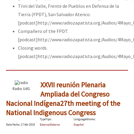
Trini del Valle, Frente de Pueblos en Defensa de la
Tierra (FPDT), San Salvador Atenco.
[podcast]http://www.radiozapatista.org/Audios/4Mayo
Compañero of the FPDT.
[podcast]http://www.radiozapatista.org/Audios/4May
Closing words.
[podcast]http://www.radiozapatista.org/Audios/4Mayo_
XXVII reunión Plenaria
Radio UdG
Ampliada del Congreso
Nacional Indígena
27th meeting of the
National Indigenous Congress
Type
Tipo
:
Language
Idioma
:
Date
Fecha
: 17 Abr 2010
External
Externo
Español