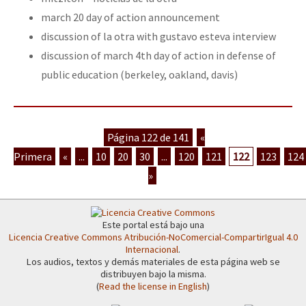
march 20 day of action announcement
discussion of la otra with gustavo esteva interview
discussion of march 4th day of action in defense of
public education (berkeley, oakland, davis)
Página 122 de 141
«
Primera
«
...
10
20
30
...
120
121
122
123
124
»
Este portal está bajo una
Licencia Creative Commons Atribución-NoComercial-CompartirIgual 4.0
Internacional
.
Los audios, textos y demás materiales de esta página web se
distribuyen bajo la misma.
(
Read the license in English
)