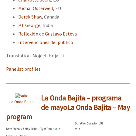
Michal Osterweil
, EU
Derek Shaw
, Canadá
PT George
, India
Reflexión de Gustavo Esteva
Intervenciones del público
Translation: Mojdeh Hojatti
Panelist profiles
La Onda Bajita – programa
La Onda Bajita
de mayo
La Onda Bajita – May
program
Duration
Duración
: 55
Date
Fecha
: 07 May 2010
Type
Tipo
:
Audio
min