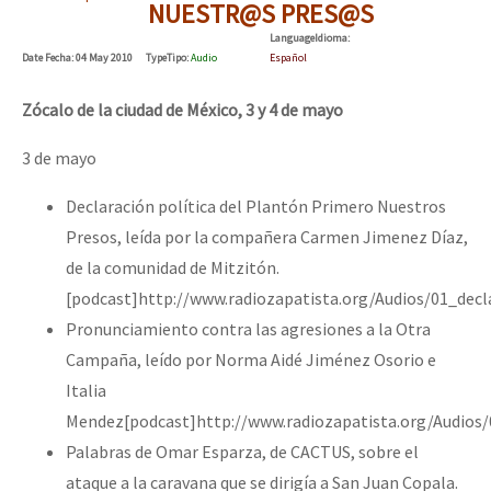
NUESTR@S PRES@S
Language
Idioma
:
Date
Fecha
: 04 May 2010
Type
Tipo
:
Audio
Español
Zócalo de la ciudad de México, 3 y 4 de mayo
3 de mayo
Declaración política del Plantón Primero Nuestros
Presos, leída por la compañera Carmen Jimenez Díaz,
de la comunidad de Mitzitón.
[podcast]http://www.radiozapatista.org/Audios/01_dec
Pronunciamiento contra las agresiones a la Otra
Campaña, leído por Norma Aidé Jiménez Osorio e
Italia
Mendez[podcast]http://www.radiozapatista.org/Audios
Palabras de Omar Esparza, de CACTUS, sobre el
ataque a la caravana que se dirigía a San Juan Copala.