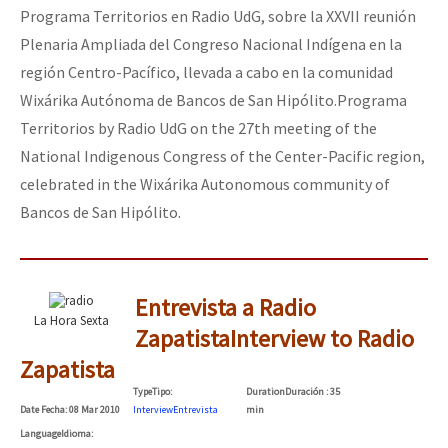
Programa Territorios en Radio UdG, sobre la XXVII reunión
Plenaria Ampliada del Congreso Nacional Indígena en la
región Centro-Pacífico, llevada a cabo en la comunidad
Wixárika Autónoma de Bancos de San Hipólito.
Programa
Territorios by Radio UdG on the 27th meeting of the
National Indigenous Congress of the Center-Pacific region,
celebrated in the Wixárika Autonomous community of
Bancos de San Hipólito.
Entrevista a Radio
La Hora Sexta
Zapatista
Interview to Radio
Zapatista
Type
Tipo
:
Duration
Duración
: 35
Date
Fecha
: 08 Mar 2010
Interview
Entrevista
min
Language
Idioma
: