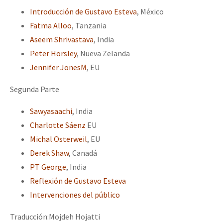
Introducción de Gustavo Esteva
, México
Fatma Alloo
, Tanzania
Aseem Shrivastava
, India
Peter Horsley
, Nueva Zelanda
Jennifer JonesM
, EU
Segunda Parte
Sawyasaachi
, India
Charlotte Sáenz
EU
Michal Osterweil
, EU
Derek Shaw
, Canadá
PT George
, India
Reflexión de Gustavo Esteva
Intervenciones del público
Traducción:Mojdeh Hojatti