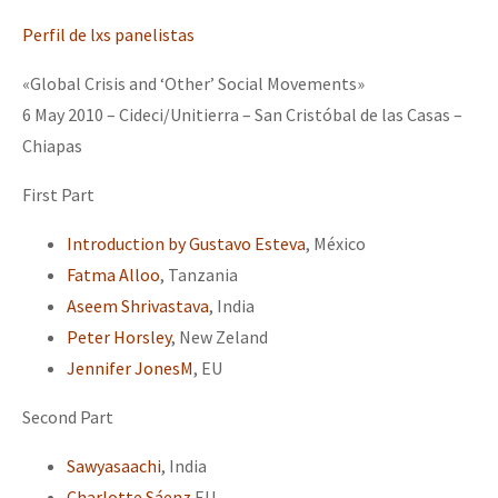
Perfil de lxs panelistas
«Global Crisis and ‘Other’ Social Movements»
6 May 2010 – Cideci/Unitierra – San Cristóbal de las Casas –
Chiapas
First Part
Introduction by Gustavo Esteva
, México
Fatma Alloo
, Tanzania
Aseem Shrivastava
, India
Peter Horsley
, New Zeland
Jennifer JonesM
, EU
Second Part
Sawyasaachi
, India
Charlotte Sáenz
EU