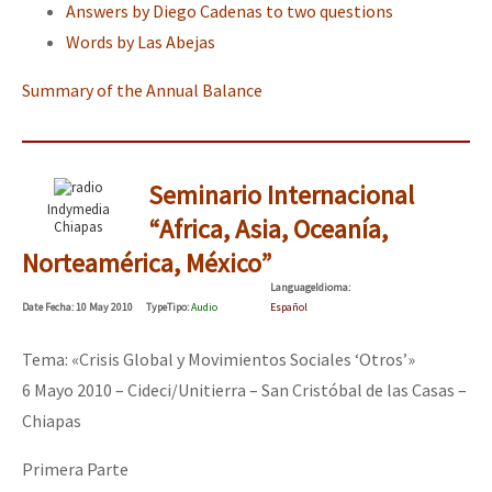
Answers by Diego Cadenas to two questions
Words by Las Abejas
Summary of the Annual Balance
Seminario Internacional
Indymedia
“Africa, Asia, Oceanía,
Chiapas
Norteamérica, México”
Language
Idioma
:
Date
Fecha
: 10 May 2010
Type
Tipo
:
Audio
Español
Tema: «Crisis Global y Movimientos Sociales ‘Otros’»
6 Mayo 2010 – Cideci/Unitierra – San Cristóbal de las Casas –
Chiapas
Primera Parte