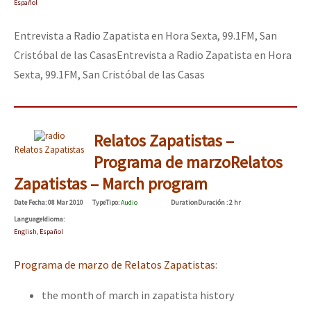
Español
Entrevista a Radio Zapatista en Hora Sexta, 99.1FM, San
Cristóbal de las Casas
Entrevista a Radio Zapatista en Hora
Sexta, 99.1FM, San Cristóbal de las Casas
Relatos Zapatistas –
Relatos Zapatistas
Programa de marzo
Relatos
Zapatistas – March program
Date
Fecha
: 08 Mar 2010
Type
Tipo
:
Audio
Duration
Duración
: 2 hr
Language
Idioma
:
English, Español
Programa de marzo de Relatos Zapatistas
:
the month of march in zapatista history