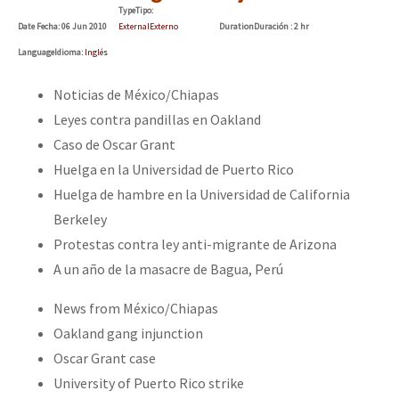
Type
Tipo
:
Date
Fecha
: 06 Jun 2010
External
Externo
Duration
Duración
: 2 hr
Language
Idioma
:
Inglés
Noticias de México/Chiapas
Leyes contra pandillas en Oakland
Caso de Oscar Grant
Huelga en la Universidad de Puerto Rico
Huelga de hambre en la Universidad de California
Berkeley
Protestas contra ley anti-migrante de Arizona
A un año de la masacre de Bagua, Perú
News from México/Chiapas
Oakland gang injunction
Oscar Grant case
University of Puerto Rico strike