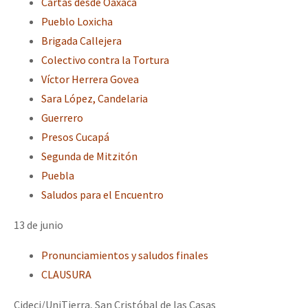
Cartas desde Oaxaca
Fotorreportaje
Pueblo Loxicha
Brigada Callejera
Video
Colectivo contra la Tortura
Otras secciones
Víctor Herrera Govea
Semillero Guerra contra la Humanidad. (Las poblaciones y
Sara López, Candelaria
la naturaleza bajo asedio)
Guerrero
Presos Cucapá
Libros para descargar
Segunda de Mitzitón
Medios Libres
Puebla
COVID-19
Saludos para el Encuentro
Eventos
13 de junio
Contacto
Pronunciamientos y saludos finales
CLAUSURA
Cideci/UniTierra, San Cristóbal de las Casas