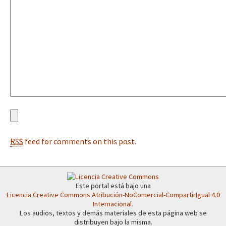
Fotorreportaje
[25 abr – CDMX] Tokín por el CNI: 30 años de Resistencia y Rebeldí
Video
Otras secciones
Semillero Guerra contra la Humanidad. (Las poblaciones y
la naturaleza bajo asedio)
Libros para descargar
Medios Libres
RSS
feed for comments on this post.
COVID-19
Eventos
Contacto
Este portal está bajo una
Licencia Creative Commons Atribución-NoComercial-CompartirIgual 4.0
Internacional
.
Los audios, textos y demás materiales de esta página web se
distribuyen bajo la misma.