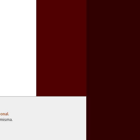
ional
.
 misma.