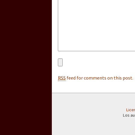
[25 abr – CDMX] Tokín p
RSS
feed for comments on this post.
Lice
Los au