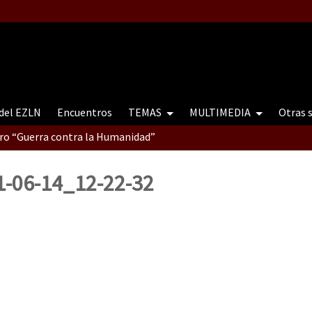
 del EZLN
Encuentros
TEMAS
MULTIMEDIA
Otras 
tro “Guerra contra la Humanidad”
-06-14_12-22-32
contro “Guerra contra a Humanidade”(As populações e a natureza e
ra contra a Humanidade” (As populações e a natureza sob cerco)