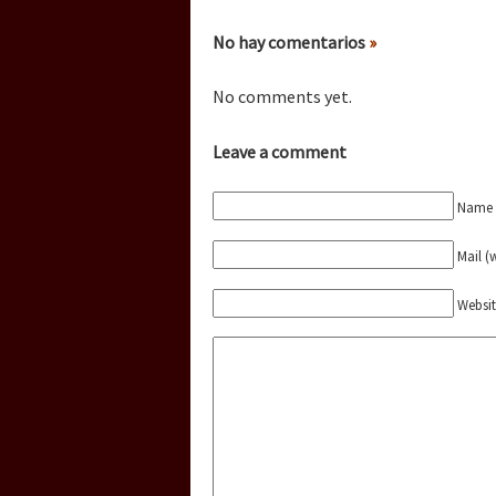
Dia 3 do Encontro “Gu
No hay comentarios
»
Dia 2 do Encontro “Gu
No comments yet.
Leave a comment
Dia 1: Encontro “Guer
Name (
Mail (
[CDMX – 20 julio] Jorna
Websi
“Sonhando a Terra do 
Se o México sabe, que 