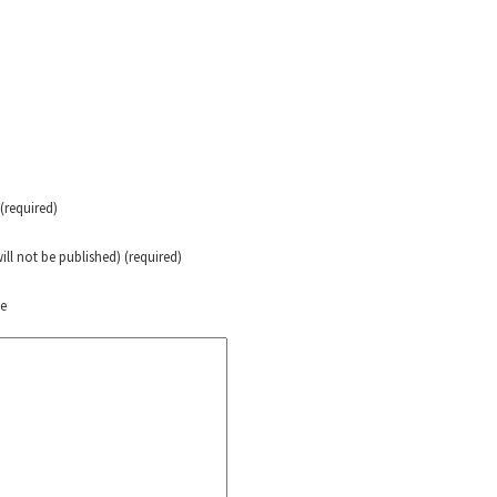
erra contra a Humanidade”
erra contra a Humanidad”
ra contra a Humanidade”
required)
will not be published) (required)
das globales por la libertad de Jesús Plácido Galindo y el alto a l
te
Bem Virá” se publica no Estado Espanhol
o mundo saiba! Nossas lutas pela memória, a justiça e a dignidade