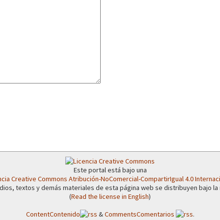
or el CNI: 30 años de Resistencia y Rebeldía
Este portal está bajo una
ncia Creative Commons Atribución-NoComercial-CompartirIgual 4.0 Internac
dios, textos y demás materiales de esta página web se distribuyen bajo la
(
Read the license in English
)
Content
Contenido
&
Comments
Comentarios
.