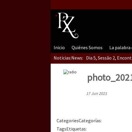
Inicio
Quiénes Somos
La palabra
Noticias:
News:
Dia 5, Sessão 2, Encon
photo_2021
Dia 5, sessão 1, do En
17 Jun 2021
Dia 4 – Encontro “Guer
Categories
Categorías
:
Tags
Etiquetas
: