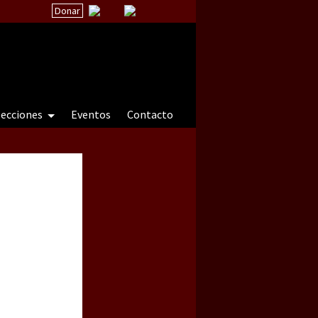
Donar
secciones
Eventos
Contacto
 a natureza sob cerco)