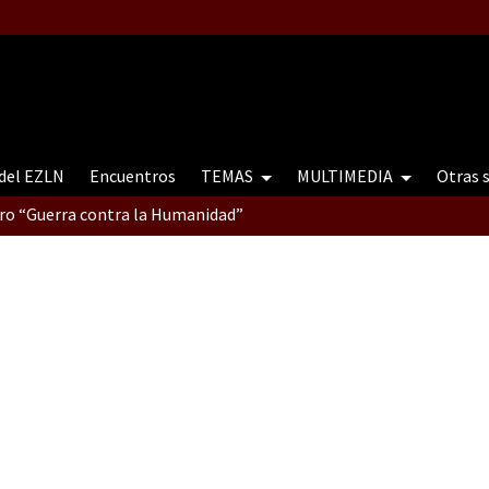
 del EZLN
Encuentros
TEMAS
MULTIMEDIA
Otras 
tro “Guerra contra la Humanidad”
contro “Guerra contra a Humanidade”(As populações e a natureza e
ra contra a Humanidade” (As populações e a natureza sob cerco)