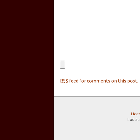
[25 abr – CDMX] Tokín p
RSS
feed for comments on this post.
Lice
Los au