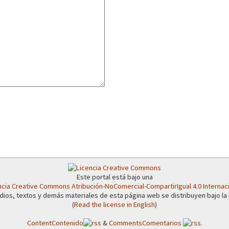
or el CNI: 30 años de Resistencia y Rebeldía
Este portal está bajo una
ncia Creative Commons Atribución-NoComercial-CompartirIgual 4.0 Internac
dios, textos y demás materiales de esta página web se distribuyen bajo la
(
Read the license in English
)
Content
Contenido
&
Comments
Comentarios
.