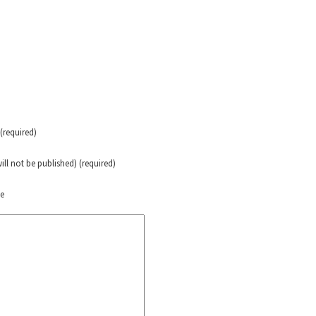
erra contra a Humanidade”
erra contra a Humanidad”
ra contra a Humanidade”
required)
will not be published) (required)
das globales por la libertad de Jesús Plácido Galindo y el alto a l
te
Bem Virá” se publica no Estado Espanhol
o mundo saiba! Nossas lutas pela memória, a justiça e a dignidade