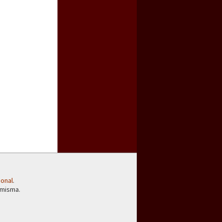
ional
.
 misma.