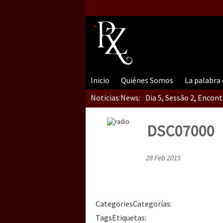
Inicio
Quiénes Somos
La palabra
Noticias:
News:
Dia 5, Sessão 2, Encon
DSC07000
Dia 5, sessão 1, do En
28 Feb 2015
Dia 4 – Encontro “Guer
Categories
Categorías
:
Tags
Etiquetas
: