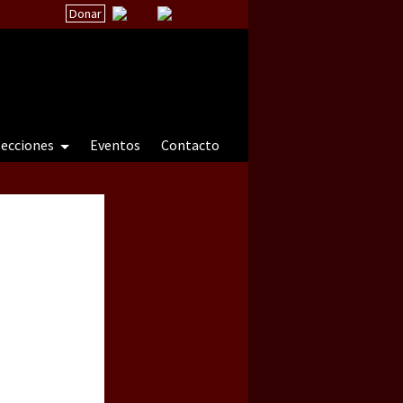
Donar
secciones
Eventos
Contacto
 a natureza sob cerco)