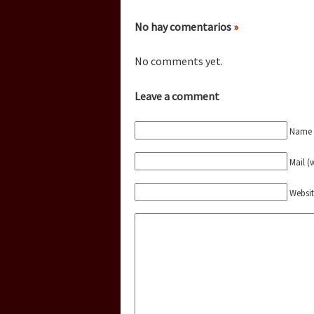
Dia 3 do Encontro “Gu
No hay comentarios
»
Dia 2 do Encontro “Gu
No comments yet.
Leave a comment
Dia 1: Encontro “Guer
Name (
Mail (
[CDMX – 20 julio] Jorna
Websi
“Sonhando a Terra do 
Se o México sabe, que 