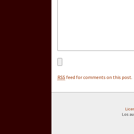
RSS
feed for comments on this post.
Lice
Los au