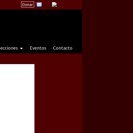
Donar
 a natureza sob cerco)
secciones
Eventos
Contacto