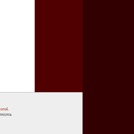
ional
.
 misma.