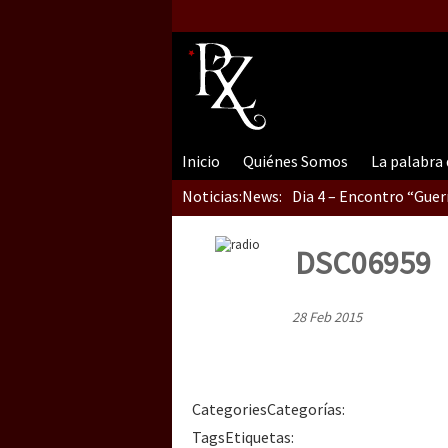
Dia 5, Sessão 2, Encon
Dia 5, sessão 1, do En
Inicio
Quiénes Somos
La palabra
Dia 4 – Encontro “Guer
Noticias:
News:
DSC06959
Dia 3 do Encontro “Gu
28 Feb 2015
Dia 2 do Encontro “Gu
Categories
Categorías
:
Tags
Etiquetas
: