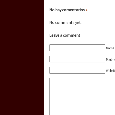
Dia 1: Encontro “Guer
No hay comentarios
»
[CDMX – 20 julio] Jorna
No comments yet.
Leave a comment
“Sonhando a Terra do 
Name (
Mail (
Se o México sabe, que 
Websi
[25 abr – CDMX] Tokín p