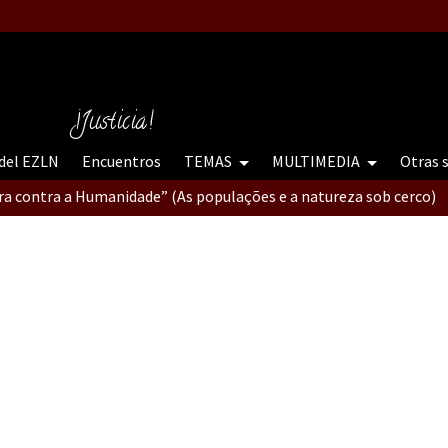
tro “Guerra contra la Humanidad”
contro “Guerra contra a Humanidade”(As populações e a natureza e
¡Justicia!
 del EZLN
Encuentros
TEMAS
MULTIMEDIA
Otras 
ra contra a Humanidade” (As populações e a natureza sob cerco)
erra contra a Humanidade”
erra contra a Humanidad”