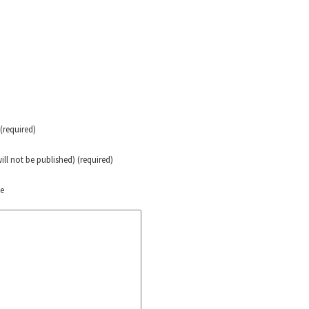
ra contra a Humanidade”
das globales por la libertad de Jesús Plácido Galindo y el alto a l
Bem Virá” se publica no Estado Espanhol
required)
will not be published) (required)
o mundo saiba! Nossas lutas pela memória, a justiça e a dignidade
te
or el CNI: 30 años de Resistencia y Rebeldía