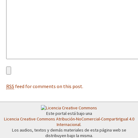
Fotorreportaje
[25 abr – CDMX] Tokín por el CNI: 30 años de Resistencia y Rebeldí
Video
Otras secciones
Semillero Guerra contra la Humanidad. (Las poblaciones y
la naturaleza bajo asedio)
Libros para descargar
Medios Libres
RSS
feed for comments on this post.
COVID-19
Eventos
Contacto
Este portal está bajo una
Licencia Creative Commons Atribución-NoComercial-CompartirIgual 4.0
Internacional
.
Los audios, textos y demás materiales de esta página web se
distribuyen bajo la misma.