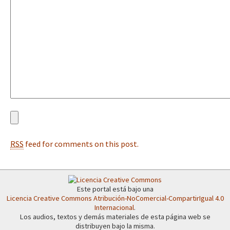
Fotorreportaje
[25 abr – CDMX] Tokín por el CNI: 30 años de Resistencia y Rebeldí
Video
Otras secciones
Semillero Guerra contra la Humanidad. (Las poblaciones y
la naturaleza bajo asedio)
Libros para descargar
Medios Libres
RSS
feed for comments on this post.
COVID-19
Eventos
Contacto
Este portal está bajo una
Licencia Creative Commons Atribución-NoComercial-CompartirIgual 4.0
Internacional
.
Los audios, textos y demás materiales de esta página web se
distribuyen bajo la misma.