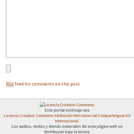
Fotorreportaje
[25 abr – CDMX] Tokín por el CNI: 30 años de Resistencia y Rebeldí
Video
Otras secciones
Semillero Guerra contra la Humanidad. (Las poblaciones y
la naturaleza bajo asedio)
Libros para descargar
Medios Libres
RSS
feed for comments on this post.
COVID-19
Eventos
Contacto
Este portal está bajo una
Licencia Creative Commons Atribución-NoComercial-CompartirIgual 4.0
Internacional
.
Los audios, textos y demás materiales de esta página web se
distribuyen bajo la misma.