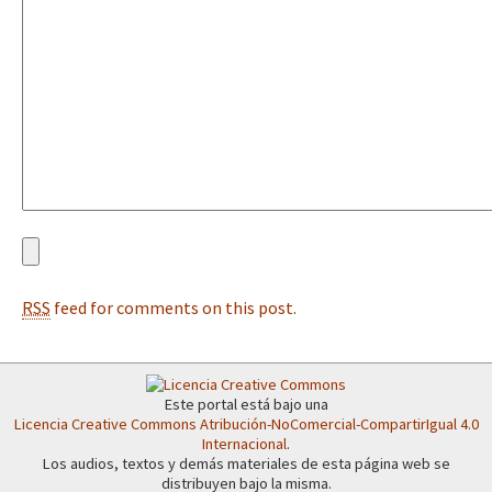
Fotorreportaje
[25 abr – CDMX] Tokín por el CNI: 30 años de Resistencia y Rebeldí
Video
Otras secciones
Semillero Guerra contra la Humanidad. (Las poblaciones y
la naturaleza bajo asedio)
Libros para descargar
Medios Libres
RSS
feed for comments on this post.
COVID-19
Eventos
Contacto
Este portal está bajo una
Licencia Creative Commons Atribución-NoComercial-CompartirIgual 4.0
Internacional
.
Los audios, textos y demás materiales de esta página web se
distribuyen bajo la misma.