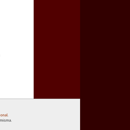
i
a guerra contra el CIPOG-EZ
ional
.
 misma.