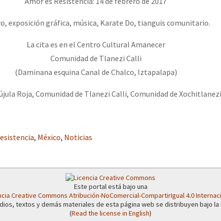
Amor es Resistencia: 14 de febrero de 2017
erra contra a Humanidade”
o, exposición gráfica, música, Karate Do, tianguis comunitario.
erra contra a Humanidad”
La cita es en el Centro Cultural Amanecer
Comunidad de Tlanezi Calli
(Daminana esquina Canal de Chalco, Iztapalapa)
ra contra a Humanidade”
rújula Roja, Comunidad de Tlanezi Calli, Comunidad de Xochitlanez
das globales por la libertad de Jesús Plácido Galindo y el alto a l
esistencia
,
México
,
Noticias
Bem Virá” se publica no Estado Espanhol
Este portal está bajo una
ncia Creative Commons Atribución-NoComercial-CompartirIgual 4.0 Internac
dios, textos y demás materiales de esta página web se distribuyen bajo la
o mundo saiba! Nossas lutas pela memória, a justiça e a dignidade
(
Read the license in English
)