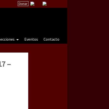
Donar
secciones
Eventos
Contacto
17 –
 a natureza sob cerco)