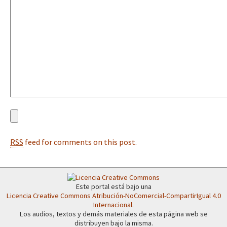
Fotorreportaje
Video
Otras secciones
Semillero Guerra contra la Humanidad. (Las poblaciones y
la naturaleza bajo asedio)
Libros para descargar
Medios Libres
RSS
feed for comments on this post.
COVID-19
Eventos
Contacto
Este portal está bajo una
Licencia Creative Commons Atribución-NoComercial-CompartirIgual 4.0
Internacional
.
Los audios, textos y demás materiales de esta página web se
distribuyen bajo la misma.