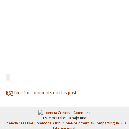
Fotorreportaje
[25 abr – CDMX] Tokín por el CNI: 30 años de Resistencia y Rebeldí
Video
Otras secciones
Semillero Guerra contra la Humanidad. (Las poblaciones y
la naturaleza bajo asedio)
Libros para descargar
Medios Libres
COVID-19
RSS
feed for comments on this post.
Eventos
Contacto
Este portal está bajo una
Licencia Creative Commons Atribución-NoComercial-CompartirIgual 4.0
Internacional
.