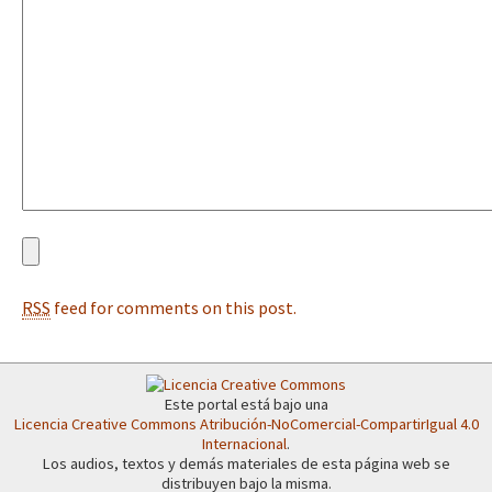
Fotorreportaje
[25 abr – CDMX] Tokín por el CNI: 30 años de Resistencia y Rebeldí
Video
Otras secciones
Semillero Guerra contra la Humanidad. (Las poblaciones y
la naturaleza bajo asedio)
Libros para descargar
Medios Libres
RSS
feed for comments on this post.
COVID-19
Eventos
Contacto
Este portal está bajo una
Licencia Creative Commons Atribución-NoComercial-CompartirIgual 4.0
Internacional
.
Los audios, textos y demás materiales de esta página web se
distribuyen bajo la misma.