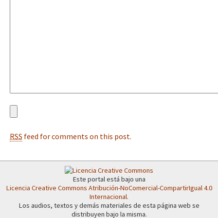
Fotorreportaje
[25 abr – CDMX] Tokín por el CNI: 30 años de Resistencia y Rebeldí
Video
Otras secciones
Semillero Guerra contra la Humanidad. (Las poblaciones y
la naturaleza bajo asedio)
Libros para descargar
Medios Libres
RSS
feed for comments on this post.
COVID-19
Eventos
Contacto
Este portal está bajo una
Licencia Creative Commons Atribución-NoComercial-CompartirIgual 4.0
Internacional
.
Los audios, textos y demás materiales de esta página web se
distribuyen bajo la misma.