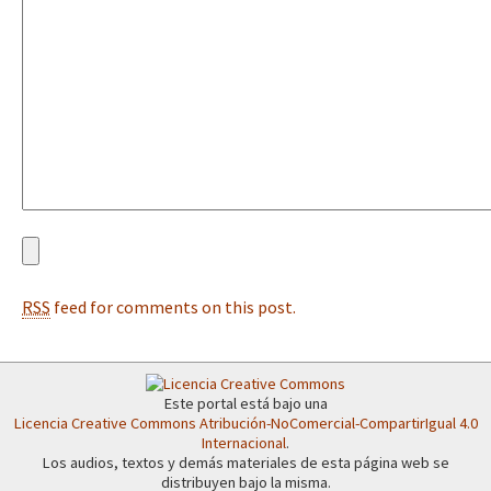
Fotorreportaje
[25 abr – CDMX] Tokín por el CNI: 30 años de Resistencia y Rebeldí
Video
Otras secciones
Semillero Guerra contra la Humanidad. (Las poblaciones y
la naturaleza bajo asedio)
Libros para descargar
Medios Libres
RSS
feed for comments on this post.
COVID-19
Eventos
Contacto
Este portal está bajo una
Licencia Creative Commons Atribución-NoComercial-CompartirIgual 4.0
Internacional
.
Los audios, textos y demás materiales de esta página web se
distribuyen bajo la misma.