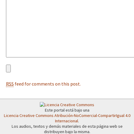
Fotorreportaje
[25 abr – CDMX] Tokín por el CNI: 30 años de Resistencia y Rebeldí
Video
Otras secciones
Semillero Guerra contra la Humanidad. (Las poblaciones y
la naturaleza bajo asedio)
Libros para descargar
Medios Libres
RSS
feed for comments on this post.
COVID-19
Eventos
Contacto
Este portal está bajo una
Licencia Creative Commons Atribución-NoComercial-CompartirIgual 4.0
Internacional
.
Los audios, textos y demás materiales de esta página web se
distribuyen bajo la misma.