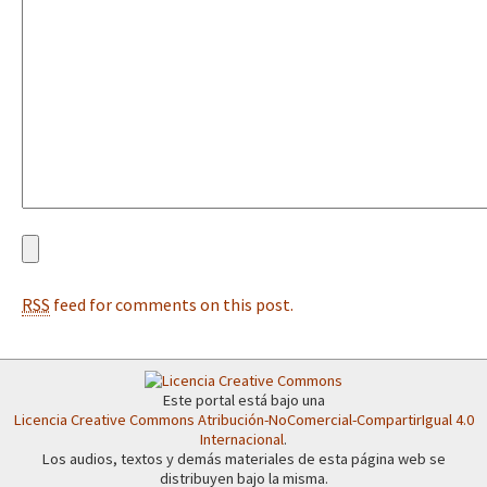
Fotorreportaje
[25 abr – CDMX] Tokín por el CNI: 30 años de Resistencia y Rebeldí
Video
Otras secciones
Semillero Guerra contra la Humanidad. (Las poblaciones y
la naturaleza bajo asedio)
Libros para descargar
Medios Libres
RSS
feed for comments on this post.
COVID-19
Eventos
Contacto
Este portal está bajo una
Licencia Creative Commons Atribución-NoComercial-CompartirIgual 4.0
Internacional
.
Los audios, textos y demás materiales de esta página web se
distribuyen bajo la misma.