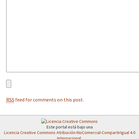
Fotorreportaje
[25 abr – CDMX] Tokín por el CNI: 30 años de Resistencia y Rebeldí
Video
Otras secciones
Semillero Guerra contra la Humanidad. (Las poblaciones y
la naturaleza bajo asedio)
Libros para descargar
Medios Libres
COVID-19
RSS
feed for comments on this post.
Eventos
Contacto
Este portal está bajo una
Licencia Creative Commons Atribución-NoComercial-CompartirIgual 4.0
Internacional
.