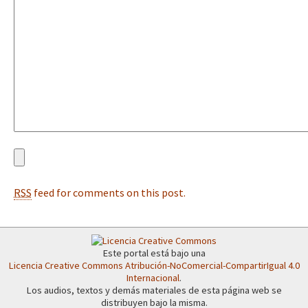
Fotorreportaje
[25 abr – CDMX] Tokín por el CNI: 30 años de Resistencia y Rebeldí
Video
Otras secciones
Semillero Guerra contra la Humanidad. (Las poblaciones y
la naturaleza bajo asedio)
Libros para descargar
Medios Libres
RSS
feed for comments on this post.
COVID-19
Eventos
Contacto
Este portal está bajo una
Licencia Creative Commons Atribución-NoComercial-CompartirIgual 4.0
Internacional
.
Los audios, textos y demás materiales de esta página web se
distribuyen bajo la misma.